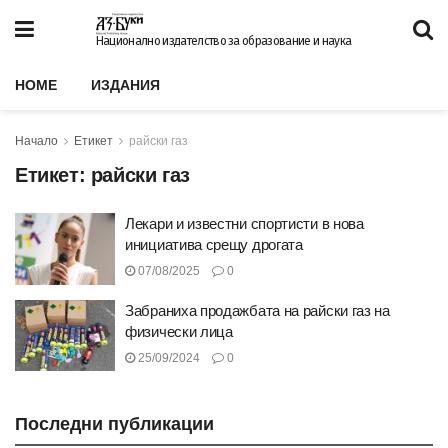
Национално издателство за образование и наука
HOME
ИЗДАНИЯ
Начало
Етикет
райски газ
Етикет:
райски газ
Лекари и известни спортисти в нова
инициатива срещу дрогата
07/08/2025
0
Забраниха продажбата на райски газ на
физически лица
25/09/2024
0
Последни публикации