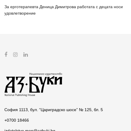
За ерготерапевта Деница Димитрова работата с децата носи
удовлетворение
София 1113, бул. “Цариградско шосе” № 125, бл. 5
+0700 18466
izdatelstvo.mon@azbuki.bg