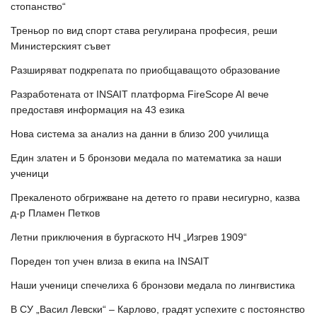
стопанство“
Треньор по вид спорт става регулирана професия, реши
Министерският съвет
Разширяват подкрепата по приобщаващото образование
Разработената от INSAIT платформа FireScope AI вече
предоставя информация на 43 езика
Нова система за анализ на данни в близо 200 училища
Един златен и 5 бронзови медала по математика за наши
ученици
Прекаленото обгрижване на детето го прави несигурно, казва
д-р Пламен Петков
Летни приключения в бургаското НЧ „Изгрев 1909“
Пореден топ учен влиза в екипа на INSAIT
Наши ученици спечелиха 6 бронзови медала по лингвистика
В СУ „Васил Левски“ – Карлово, градят успехите с постоянство