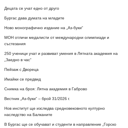
Децата се учат едно от друго
Бургас дава думата на младите
Ново монографично издание на „Аз-буки“
МОН отличи медалисти от международни олимпиади и
състезания
250 ученици учат и развиват умения в Лятната академия на
„Заедно в час“
Пейзаж с Двореца
Имайки се предвид
Снимка на броя: Лятна академия в Габрово
Вестник „Аз-буки“ – брой 31/2026 г.
Нов институт ще изследва средновековното културно
наследство на Балканите
В Бургас ще се обучават и студенти в направление „Горско