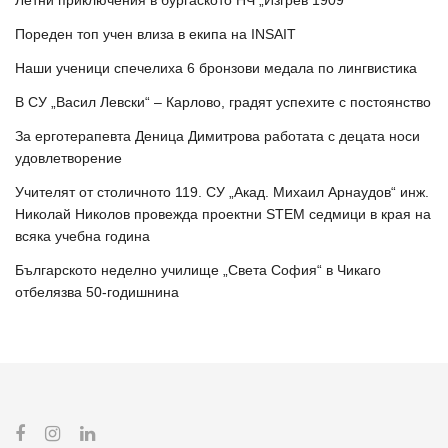
Летни приключения в бургаското НЧ „Изгрев 1909“
Пореден топ учен влиза в екипа на INSAIT
Наши ученици спечелиха 6 бронзови медала по лингвистика
В СУ „Васил Левски“ – Карлово, градят успехите с постоянство
За ерготерапевта Деница Димитрова работата с децата носи
удовлетворение
Учителят от столичното 119. СУ „Акад. Михаил Арнаудов“ инж.
Николай Николов провежда проектни STEM седмици в края на
всяка учебна година
Българското неделно училище „Света София“ в Чикаго
отбелязва 50-годишнина