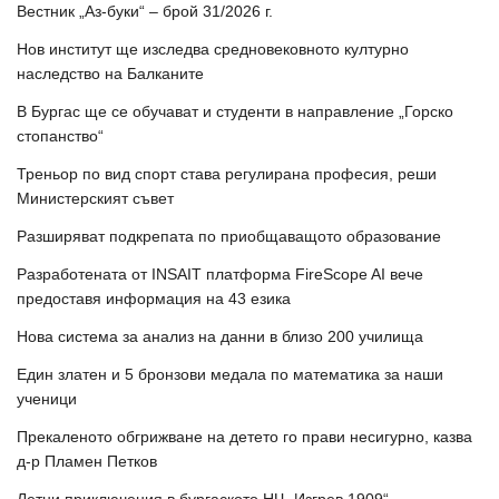
Вестник „Аз-буки“ – брой 31/2026 г.
Нов институт ще изследва средновековното културно
наследство на Балканите
В Бургас ще се обучават и студенти в направление „Горско
стопанство“
Треньор по вид спорт става регулирана професия, реши
Министерският съвет
Разширяват подкрепата по приобщаващото образование
Разработената от INSAIT платформа FireScope AI вече
предоставя информация на 43 езика
Нова система за анализ на данни в близо 200 училища
Един златен и 5 бронзови медала по математика за наши
ученици
Прекаленото обгрижване на детето го прави несигурно, казва
д-р Пламен Петков