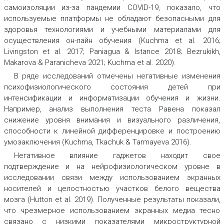
самоизоляции из-за пандемии COVID-19, показало, что
используемые платформы не обладают безопасными для
здоровья технологиями и учебными материалами для
осуществления он-лайн обучения (Kuchma et al. 2016;
Livingston et al. 2017; Paniagua & Istance 2018; Bezrukikh,
Makarova & Paranicheva 2021; Kuchma et al. 2020).
В ряде исследований отмечены негативные изменения
психофизиологического состояния детей при
интенсификации и информатизации обучения и жизни.
Например, анализ выполнения теста Равена показал
снижение уровня внимания и визуального различения,
способности к линейной дифференцировке и построению
умозаключения (Kuchma, Tkachuk & Tarmayeva 2016).
Негативное влияние гаджетов находит свое
подтверждение и на нейрофизиологическом уровне в
исследовании связи между использованием экранных
носителей и целостностью участков белого вещества
мозга (Hutton et al. 2019). Полученные результаты показали,
что чрезмерное использованием экранных медиа тесно
связано с низкими показателями микроструктурной