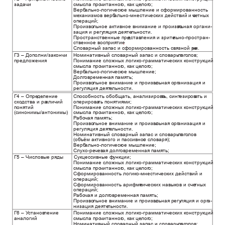
задачи
смысла про
читанног
о, к
ак це
лог
о;
Верб
ально-логическ
ое мышление и сформированность
ально-мнестических действий и с
ме
ханизмов верб
че
тных
операций;
Произво
льное активное внимание и произво
льная органи-
зация и регу
ляция деяте
льности.
Пространственные пре
дстав
ления и зрите
льно-простран-
ственное восприятие
.
Словарный запас и сформированность связной ре
чи.
Номинативный словарный запас и словарь г
Г3 – Дополни/закончи
лаг
о
лов;
Понимание сложных логико-грамматических конструкций и
предложения
смысла про
читанног
о, к
ак це
лог
о;
Верб
ально-логическ
ое мышление;
Долг
овременная память;
Произво
льное внимание и произво
льная орг
анизация и
регуляция деят
е
льности.
Г4 – Опре
де
ление
Способность обобщать, анализирова
ть, синт
езиров
а
ть и
зличий
схо
дства и ра
оперирова
ть понятиями;
понятий
Понимание сложных логико-грамматических конструкций и
(синонимы/антонимы)
смысла про
читанног
о, к
ак це
лог
о;
Р
або
чая память;
Произво
льное внимание и произво
льная орг
анизация и
регуляция деят
е
льности.
Номинативный словарный запас и словарь г
лаг
о
лов
(об
ъём активного и пассивног
о словаря);
Верб
ально-логическ
ое мышление;
Слухо-ре
чев
ая долг
овременная память;
Г5 – Числовые ряды
Сукцессивные ф
ункции;
Понимание сложных логико-грамматических конструкций и
смысла про
читанног
о, к
ак це
лог
о;
Сформированность логико-мнестических действий и
операций;
Сформированность арифме
тических навыков и сче
тных
операций;
Р
або
чая и долг
овременная память;
Произво
льное внимание и произво
льная регу
ляция и орг
а-
низация деяте
льности.
Понимание сложных логико-грамматических конструкций и
Г6 – У
станов
ление
аналогий
смысла про
читанног
о, к
ак це
лог
о;
Номинативный словарный запас и словарь г
лаг
о
лов;