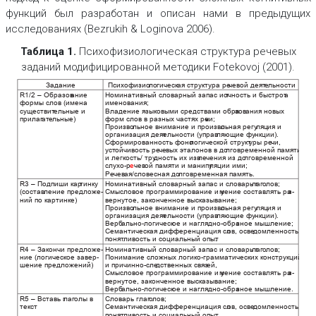
функций был разработан и описан нами в предыдущих
исследованиях (Bezrukih & Loginova 2006).
Таблица 1.
Психофизиологическая структура речевых
заданий модифицированной методики Fotekovoj (2001).
чевой деят
Задание
Психофизио
логическ
ая структура ре
е
льности
Номинативный словарный запас и т
R
1/2 – Образов
ание
о
чность и быстрот
а
формы слов (имена
именования;
существит
е
льные и
Владение языковыми средствами обра
зов
ания новых
прилаг
ат
е
льные)
форм слов в разных частях ре
чи;
Произво
льное внимание и произво
льная регу
ляция и
организация деят
е
льности (управ
ляющие функции).
логической структ
Сформированность фоно
уры ре
чи,
ойчивость ре
лговременной памяти
уст
чевых э
талонов в до
лговременной
и легкость/ тру
дность их изв
ле
чения из до
ой памяти и манипу
слухо-р
е
чев
ляции ими;
Р
е
чев
ая/словесная до
лговременная память.
Номинативный словарный запас и словарь г
R
3 – Подпиши кар
тинку
лаг
о
лов;
(состав
ление предложе-
Смысловое программирование и у
мение составлять ра
з-
ний по картинке)
вернутое, законченное высказывание;
Произво
льное внимание и произво
льная регу
ляция и
организация деят
е
льности (управ
ляющие функции).
Верб
ально-логическ
ое и наглядно-обра
зное мышление;
Семантическая дифференциация сл
ов, осве
домленность,
ливость и социальный опыт
понят
.
Номинативный словарный запас и словарь г
R
4 – Закончи предложе-
лаг
о
лов;
Понимание сложных логико-грамматических конструкций
ние (логическое завер-
шение предложений)
ей,
и причинно-сле
дственных связ
Смысловое программирование и у
мение составлять ра
з-
вернутое, законченное высказывание;
Верб
ально-логическ
ое и наглядно-обра
зное мышление.
R
5 – Вставь г
лаг
олы в
Словарь глаг
о
лов;
текст
Семантическая дифференциация сл
ов, осве
домленность,
ливость и социальный опыт
понят
.