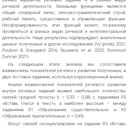
разных вариантах речевых заданий и в разных видах
речевой деятельности, базовыми функциями являются
общий словарный запас, лексико-грамматический строй,
рабочая память, сукцессивные и управляющие функции.
Несформированность этих функций может, по-разному
проявляться в разных видах речевой и интеллектуальной
деятельности. Наши результаты подтверждают аналогичные
данные полученные в других исследованиях (Vy`gotskij 2021;
Poulsen & Gravgaard 2016; Nouwens et al. 2020; Sorenson
Duncan 2021).
На следующем этапе анализа мы сопоставили
взаимосвязь показателей речевого развития полученных, в
двух тестовых заданиях, используя корреляционный анализ.
Анализ взаимосвязей показателей речевого развития
внутри речевых заданий выявил наибольшее количество
связей средней тесноты (r = 0,33 – 0,38) с заданиями R5
«Вставь глагол в текст», а наиболее высокие – между
заданиями R1 «Образование существительных» и R2
«Образование прилагательных» (r = 0,49).
Фокус связей сконцентрирован на задании R5 «Вставь