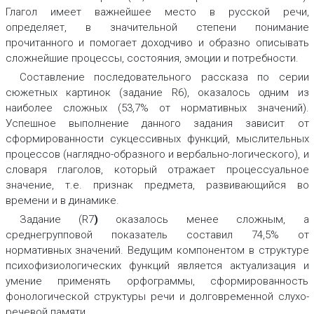
Глагол имеет важнейшее место в русской речи,
определяет, в значительной степени понимание
прочитанного и помогает доходчиво и образно описывать
сложнейшие процессы, состояния, эмоции и потребности.
Составление последовательного рассказа по серии
сюжетных картинок (задание R6), оказалось одним из
наиболее сложных (53,7% от нормативных значений).
Успешное выполнение данного задания зависит от
сформированности сукцессивных функций, мыслительных
процессов (наглядно-образного и вербально-логического), и
словаря глаголов, который отражает процессуальное
значение, т.е. признак предмета, развивающийся во
времени и в динамике.
Задание (R7
)
оказалось менее сложным, а
среднегрупповой показатель составил 74,5% от
нормативных значений. Ведущим компонентом в структуре
психофизиологических функций является актуализация и
умение применять орфограммы, сформированность
фонологической структуры речи и долговременной слухо-
речевой памяти.