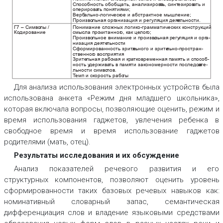
Способность обобщать, анализирова
ть, синт
езиров
а
ть и
оперирова
ть понятиями;
Верб
ально-логическ
ое и абстрактное мышление;
Произво
льная орг
анизация и регуляция деят
е
льности.
Понимание сложных логико-грамматических конструкций и
Г7 – Симво
лы /
Ко
дирование
смысла про
читанног
о, к
ак це
лог
о;
Произво
льное внимание и произво
льная регу
ляция и орг
а-
низация деяте
льности
Сформированность зрите
льного и зрите
льно-простран-
ственног
о восприятия
Зрите
льная рабо
чая и кра
тковременная память и способ-
ность у
держива
ть в памяти закономерности последов
а
те-
льности симво
лов.
Т
емп и ск
орость рабо
ты
Для анализа использования электронных устройств была
использована анкета «Режим дня младшего школьника»,
которая включала вопросы, позволяющие оценить, режим и
время использования гаджетов, увлечения ребенка в
свободное время и время использование гаджетов
родителями (мать, отец).
Результаты исследования и их обсуждение
Анализ показателей речевого развития и его
структурных компонентов, позволяют оценить уровень
сформированности таких базовых речевых навыков как:
номинативный словарный запас, семантическая
дифференциация слов и владение языковыми средствами