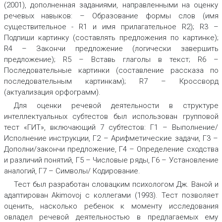
(2001), дополненная заданиями, направленными на оценку
речевых навыков: – Образование формы слов (имя
существительное - R1 и имя прилагательное R2); R3 –
Подпиши картинку (составлять предложения по картинке);
R4 – Закончи предложение (логически завершить
предложение); R5 – Вставь глаголы в текст; R6 –
Последовательные картинки (составление рассказа по
последовательным картинкам); R7 – Кроссворд
(актуализация орфограмм).
Для оценки речевой деятельности в структуре
интеллектуальных субтестов был использован групповой
тест «ГИТ», включающий 7 субтестов: Г1 – Выполнение/
Исполнение инструкции, Г2 – Арифметические задачи, Г3 –
Дополни/закончи предложение, Г4 – Определение сходства
и различий понятий, Г5 – Числовые ряды, Г6 – Установление
аналогий, Г7 – Символы/ Кодирование.
Тест был разработан словацким психологом Дж. Ваной и
адаптирован Akimovoj с коллегами (1993). Тест позволяет
оценить, насколько ребенок к моменту исследования
овладел речевой деятельностью в предлагаемых ему