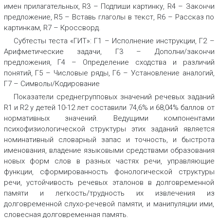
имен прилагательных, R3 – Подпиши картинку, R4 – Закончи
предложение, R5 – Вставь глаголы в текст, R6 – Рассказ по
картинкам, R7 – Кроссворд.
Субтесты теста «ГИТ»: Г1 – Исполнение инструкции, Г2 –
Арифметические задачи, Г3 – Дополни/закончи
предложения, Г4 – Определение сходства и различий
понятий, Г5 – Числовые ряды, Г6 – Установление аналогий,
Г7 – Символы/Кодирование
Показатели среднегрупповых значений речевых заданий
R1 и R2 у детей 10-12 лет составили 74,6% и 68,04% баллов от
нормативных значений. Ведущими компонентами
психофизиологической структуры этих заданий является
номинативный словарный запас и точность, и быстрота
именования, владение языковыми средствами образования
новых форм слов в разных частях речи, управляющие
функции, сформированность фонологической структуры
речи, устойчивость речевых эталонов в долговременной
памяти и легкость/трудность их извлечения из
долговременной слухо-речевой памяти, и манипуляции ими,
словесная долговременная память.