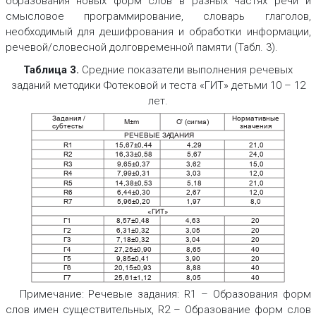
образования новых форм слов в разных частях речи и
смысловое программирование, словарь глаголов,
необходимый для дешифрования и обработки информации,
речевой/словесной долговременной памяти (Табл. 3).
Таблица 3.
Средние показатели выполнения речевых
заданий методики Фотековой и теста «ГИТ» детьми 10 – 12
лет.
Задания /
Нормативные
M±m
Ơ (сигма)
субтесты
значения
РЕЧЕВЫЕ ЗА
ДАНИЯ
R1
15,67±0,44
4,29
21,0
R2
16,33±0,58
5,67
24,0
R3
9,65±0,37
3,62
15,0
R4
7,99±0,31
3,03
12,0
R5
14,38±0,53
5,18
21,0
R6
6,44±0,30
2,67
12,0
R7
5,96±0,20
1,97
8,0
«ГИТ
»
Г1
8,57±0,48
4,63
20
Г2
6,31±0,32
3,05
20
Г3
7,18±0,32
3,04
20
Г4
27,25±0,90
8,65
40
Г5
9,85±0,41
3,90
20
Г6
20,15±0,93
8,88
40
Г7
25,61±1,12
8,05
40
Примечание:
Речевые задания: R1 – Образования форм
слов имен существительных, R2 – Образование форм слов