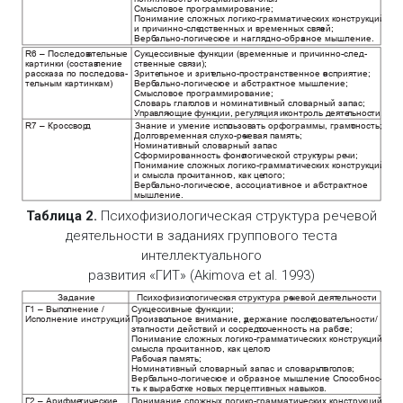
Смысловое программирование;
Понимание сложных логико-грамматических конструкций
ей;
и причинно-сле
дственных и временных связ
Верб
ально-логическ
ое и наглядно-обра
зное мышление.
R
6 – Последов
а
те
льные
Сукцессивные ф
ункции (временные и причинно-след-
картинки (состав
ление
ственные связи);
рассказа по последова-
Зрите
льное и зрит
е
льно-пространственное в
осприятие;
те
льным картинкам)
Верб
ально-логическ
ое и абстрактное мышление;
Смысловое программирование;
лов и номинативный словарный запас;
Словарь глаг
о
У
прав
ляющие функции, регуляция и
контроль деяте
льности.
R
7 – Кроссвор
д
Знание и умение испо
льзов
ать орфограммы, грамо
тность;
Долг
овременная слухо-ре
чев
ая память;
Номинативный словарный запас
логической структ
Сформированность фоно
уры ре
чи;
Понимание сложных логико-грамматических конструкций
и смысла про
читанног
о, как це
лого;
Верб
ально-логическ
ое, ассоциативное и абстрактное
мышление.
Таблица 2.
Психофизиологическая структура речевой
деятельности в заданиях группового теста
интеллектуального
развития «ГИТ» (Akimova et al. 1993)
чевой деят
Задание
Психофизио
логическ
ая структура ре
е
льности
Г1 – Выпо
лнение /
Сукцессивные ф
ункции;
лнение инструкций
Испо
Произво
льное внимание, у
держание после
дова
те
льности/
апности действий и сосредо
эт
то
ченность на рабо
те;
Понимание сложных логико-грамматических конструкций и
смысла про
читанног
о, к
ак це
лог
о
Р
або
чая память;
Номинативный словарный запас и словарь г
лаг
о
лов;
Верб
ально-логическ
ое и образное мышление Способнос-
ть к вырабо
тке новых перцептивных навыков.
Понимание сложных логико-грамматических конструкций и
Г2 – Арифме
тические