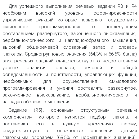
Для успешного выполнения речевых заданий R3 и R4
необходим высокий уровень сформированности
управляющих функций, которые позволяют осуществить
смысловое программирование с последующим
составлением развернутого, законченного высказывания,
вербально-логического и наглядно-образного мышления,
высокий обще-речевой словарный запас и словарь
глаголов. Среднегрупповые значения (64,3% и 66,6% балла)
этих речевых заданий свидетельствуют о недостаточном
уровне развития словаря, речевой и общей
осведомленности и понятливости, управляющих функций,
необходимых для осуществления смыслового
программирования и умения составлять развернутое,
законченное высказывание, вербально-логического и
наглядно-образного мышления.
Задание (R5
)
,
основным структурным речевым
компонентом, которого является подбор глагола, и
постановка его в нужную временную форму,
свидетельствует о сложностях овладения детьми
глагольным словарем (68,5% от нормативных значений).