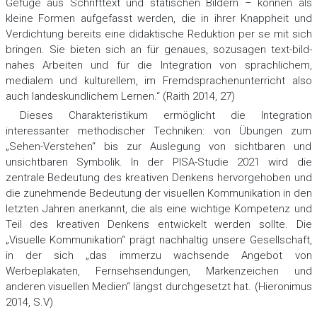
Gefüge aus Schrifttext und statischen Bildern – können als
kleine Formen aufgefasst werden, die in ihrer Knappheit und
Verdichtung bereits eine didaktische Reduktion per se mit sich
bringen. Sie bieten sich an für genaues, sozusagen text-bild-
nahes Arbeiten und für die Integration von sprachlichem,
medialem und kulturellem, im Fremdsprachenunterricht also
auch landeskundlichem Lernen.“ (Raith 2014, 27)
Dieses Charakteristikum ermöglicht die Integration
interessanter methodischer Techniken: von Übungen zum
„Sehen-Verstehen“ bis zur Auslegung von sichtbaren und
unsichtbaren Symbolik. In der PISA-Studie 2021 wird die
zentrale Bedeutung des kreativen Denkens hervorgehoben und
die zunehmende Bedeutung der visuellen Kommunikation in den
letzten Jahren anerkannt, die als eine wichtige Kompetenz und
Teil des kreativen Denkens entwickelt werden sollte. Die
„Visuelle Kommunikation“ prägt nachhaltig unsere Gesellschaft,
in der sich „das immerzu wachsende Angebot von
Werbeplakaten, Fernsehsendungen, Markenzeichen und
anderen visuellen Medien“ längst durchgesetzt hat. (Hieronimus
2014, S.V)