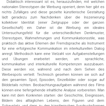
Didaktisch interessant ist es, herauszufinden, mit welchen
nationalen Stereotypen die Werbung operiert, denn hier gibt es
nichts Zufälliges und diese gezielte künstlerische Gestaltung
lädt geradezu zum Nachdenken über die Inszenierung
kollektiver Identität (einer Zielgruppe oder der ganzen
Gesellschaft) ein. Daher ist die Werbung ein ideales
Untersuchungsfeld für die unterschiedlichen Denkmuster,
Stereotypen, Wahrnehmungen und Kommunikationsstile, was
praktisch das aktive Erlernen der Fremdsprache als Instrument
für eine erfolgreiche Kommunikation im interkulturellen Dialog
anregt. Methodisch kann eine Vielzahl von Aufgabenstellungen
und Übungen erarbeitet werden, um sprachliche,
kommunikative und interkulturelle Kompetenzen auszubauen.
Diese werden vor, während und nach dem Sehen des
Werbespots verteilt. Technisch gesehen können sie sich auf
den gesamten Spot, Episoden, Einzelbilder oder sogar auf
Bilddetails richten. Beobachtungsaufgaben während des Films
können eine tiefergehende inhaltliche Analyse vorbereiten. Man
kann mit dem Konkreten starten: der Geschichte, Ereignissen,
Bildern des alltäglichen Lebens, den Figuren und dem
Schauplatz, und dann zu den künstlerischen Ausdrucksformen