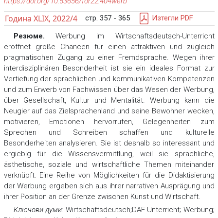
https://doi.org/10.53656/for22.404werb
Година XLIX, 2022/4
стр. 357 - 365
Изтегли PDF
Резюме.
Werbung im Wirtschaftsdeutsch-Unterricht
eröffnet große Chancen für einen attraktiven und zugleich
pragmatischen Zugang zu einer Fremdsprache. Wegen ihrer
interdisziplinären Besonderheit ist sie ein ideales Format zur
Vertiefung der sprachlichen und kommunikativen Kompetenzen
und zum Erwerb von Fachwissen über das Wesen der Werbung,
über Gesellschaft, Kultur und Mentalität. Werbung kann die
Neugier auf das Zielsprachenland und seine Bewohner wecken,
motivieren, Emotionen hervorrufen, Gelegenheiten zum
Sprechen und Schreiben schaffen und kulturelle
Besonderheiten analysieren. Sie ist deshalb so interessant und
ergiebig für die Wissensvermittlung, weil sie sprachliche,
ästhetische, soziale und wirtschaftliche Themen miteinander
verknüpft. Eine Reihe von Möglichkeiten für die Didaktisierung
der Werbung ergeben sich aus ihrer narrativen Ausprägung und
ihrer Position an der Grenze zwischen Kunst und Wirtschaft.
Ключови думи:
Wirtschaftsdeutsch;DAF Unterricht; Werbung;