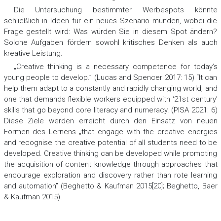
Die Untersuchung bestimmter Werbespots könnte
schließlich in Ideen für ein neues Szenario münden, wobei die
Frage gestellt wird: Was würden Sie in diesem Spot ändern?
Solche Aufgaben fördern sowohl kritisches Denken als auch
kreative Leistung.
„Creative thinking is a necessary competence for today’s
young people to develop.” (Lucas and Spencer 2017: 15) “It can
help them adapt to a constantly and rapidly changing world, and
one that demands flexible workers equipped with ‘21st century’
skills that go beyond core literacy and numeracy. (PISA 2021: 6)
Diese Ziele werden erreicht durch den Einsatz von neuen
Formen des Lernens „that engage with the creative energies
and recognise the creative potential of all students need to be
developed. Creative thinking can be developed while promoting
the acquisition of content knowledge through approaches that
encourage exploration and discovery rather than rote learning
and automation” (Beghetto & Kaufman 2015[20]; Beghetto, Baer
& Kaufman 2015).
Die Einsatz von Werbung im Wirtschaftsdeutschunterricht
ermöglicht einen solchen modernen Spracherwerb. Werbung