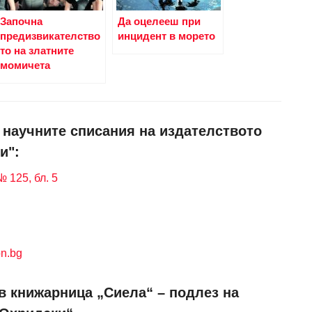
Започна
Да оцелееш при
предизвикателство
инцидент в морето
то на златните
момичета
и научните списания на издателството
и":
 125, бл. 5
n.bg
в книжарница „Сиела“ – подлез на