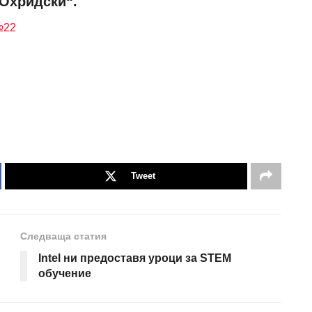
 Охридски“.
№22
Tweet
Следваща статия
Intel ни предоставя уроци за STEM
обучение