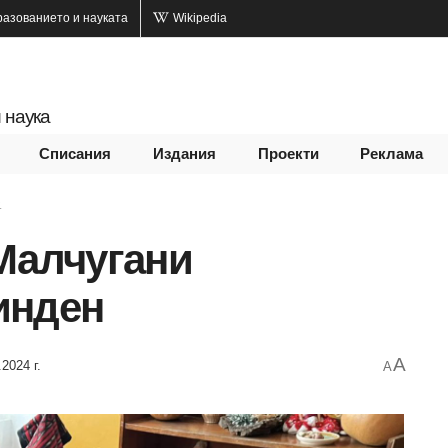
разованието и науката
Wikipedia
 наука
Списания
Издания
Проекти
Реклама
.
Малчугани
инден
A
.2024 г.
A