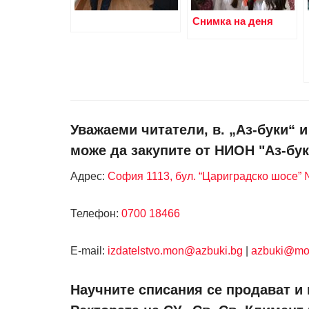
Снимка на деня
Уважаеми читатели, в. „Аз-буки“ 
може да закупите от НИОН "Аз-бук
Адрес:
София 1113, бул. “Цариградско шосе” №
Телефон:
0700 18466
Е-mail:
izdatelstvo.mon@azbuki.bg
|
azbuki@mo
Научните списания се продават и 