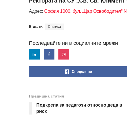
Ректората на СУ „Св. Св. Климент
Адрес:
София 1000, бул. „Цар Освободител“ 
Етикети:
Снимка
Последвайте ни в социалните мрежи
Споделяне
Предишна статия
Подкрепа за педагози относно деца в
риск