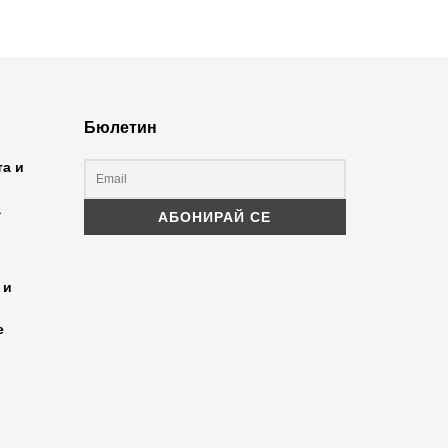
Бюлетин
та и
а
 и
е