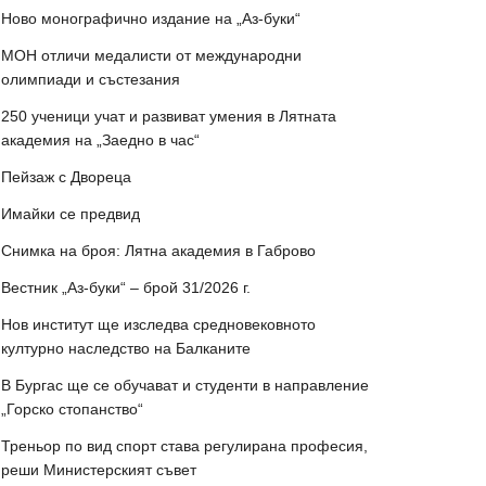
Ново монографично издание на „Аз-буки“
МОН отличи медалисти от международни
олимпиади и състезания
250 ученици учат и развиват умения в Лятната
академия на „Заедно в час“
Пейзаж с Двореца
Имайки се предвид
Снимка на броя: Лятна академия в Габрово
Вестник „Аз-буки“ – брой 31/2026 г.
Нов институт ще изследва средновековното
културно наследство на Балканите
В Бургас ще се обучават и студенти в направление
„Горско стопанство“
Треньор по вид спорт става регулирана професия,
реши Министерският съвет