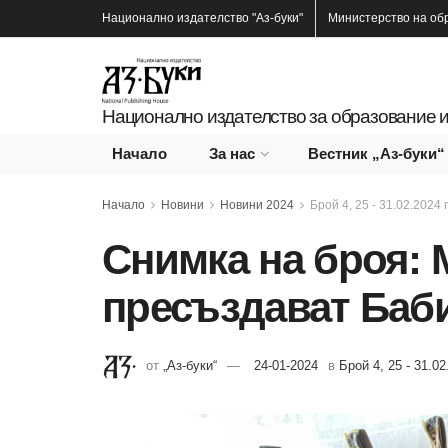
Национално издателство
"Аз-буки"
Министерство на об
Национално издателство за образование и
Начало
За нас
Вестник „Аз-буки“
Начало
Новини
Новини 2024
Брой 4, 25 - 31.02.2024 г
Снимка на броя: 
пресъздават Баб
от
„Аз-буки“
24-01-2024
в
Брой 4, 25 - 31.02