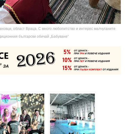
ановци, област Враца. С много любопитство и интерес малчуганите
диционния български обичай „Бабуване“