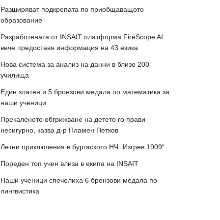
Разширяват подкрепата по приобщаващото
образование
Разработената от INSAIT платформа FireScope AI
вече предоставя информация на 43 езика
Нова система за анализ на данни в близо 200
училища
Един златен и 5 бронзови медала по математика за
наши ученици
Прекаленото обгрижване на детето го прави
несигурно, казва д-р Пламен Петков
Летни приключения в бургаското НЧ „Изгрев 1909“
Пореден топ учен влиза в екипа на INSAIT
Наши ученици спечелиха 6 бронзови медала по
лингвистика