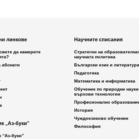
ни линкове
Научните списания
ожете да намерите
Стратегии на образователна
ята?
научната политика
а абонати
Български език и литератур
Педагогика
т
Математика и информатика
ент
Обучение по природни науки
върхови технологии
и
Професионално образовани
а
История
Чуждоезиково обучение
к „Аз-буки”
Философия
к “Аз-буки”