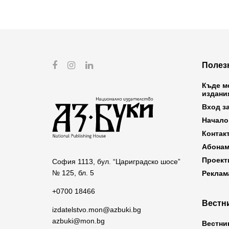
Полез
Къде м
издани
Вход з
Начало
Контак
Абонам
Проект
София 1113, бул. “Цариградско шосе”
№ 125, бл. 5
Реклам
+0700 18466
Вестни
izdatelstvo.mon@azbuki.bg
azbuki@mon.bg
Вестни