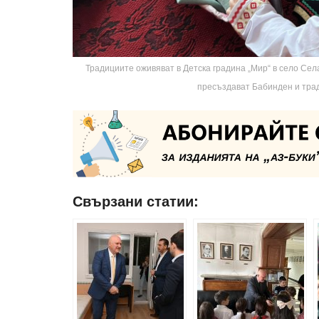
Традициите оживяват в Детска градина „Мир“ в село Сел
пресъздават Бабинден и тра
Свързани статии: