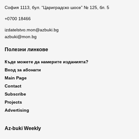
София 1113, бул. “Цариградско шосе” № 125, бл. 5
+0700 18466
izdatelstvo.mon@azbuki.bg
azbuki@mon.bg
Полезни линкове
Къде можете да намерите изданията?
Вход за абонати
Main Page
Contact
Subscribe
Projects
Advertising
Az-buki Weekly