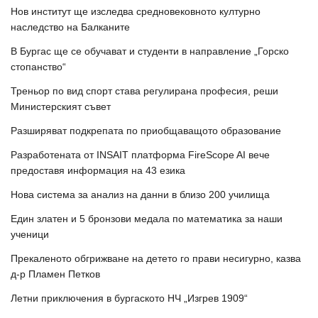
Нов институт ще изследва средновековното културно
наследство на Балканите
В Бургас ще се обучават и студенти в направление „Горско
стопанство“
Треньор по вид спорт става регулирана професия, реши
Министерският съвет
Разширяват подкрепата по приобщаващото образование
Разработената от INSAIT платформа FireScope AI вече
предоставя информация на 43 езика
Нова система за анализ на данни в близо 200 училища
Един златен и 5 бронзови медала по математика за наши
ученици
Прекаленото обгрижване на детето го прави несигурно, казва
д-р Пламен Петков
Летни приключения в бургаското НЧ „Изгрев 1909“