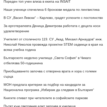
Пореден топ учен влиза в екипа на INSAIT
Наши ученици спечелиха 6 бронзови медала по лингвистика
В СУ „Васил Левски“ – Карлово, градят успехите с постоянство
За ерготерапевта Деница Димитрова работата с децата носи
удовлетворение
Учителят от столичното 119. СУ „Акад. Михаил Арнаудов“ инж.
Николай Николов провежда проектни STEM седмици в края на
всяка учебна година
Българското неделно училище „Света София“ в Чикаго
отбелязва 50-годишнина
Приобщаването започва с отворена врата и хора с големи
сърца
МОН предлага критерии за подбор на кандидати за
Национална програма „Избирам да следвам в България“
Книгите отиват при читателите в софийските паркове
Пътят към световния елит започва в училище