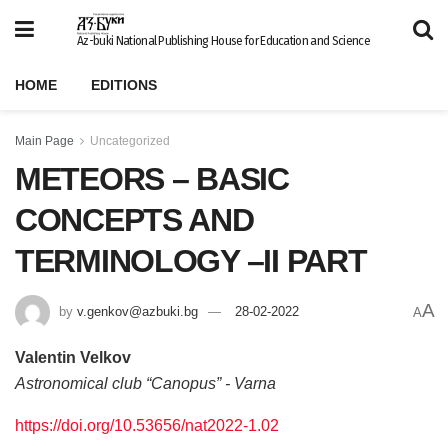
Az-buki National Publishing House for Education and Science
HOME
EDITIONS
Main Page
Uncategorized
METEORS – BASIC
CONCEPTS AND
TERMINOLOGY –II PART
A
by
v.genkov@azbuki.bg
28-02-2022
A
Valentin Velkov
Astronomical club “Canopus” - Varna
https://doi.org/10.53656/nat2022-1.02