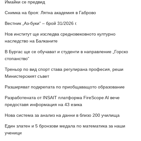
Имайки се предвид
Снимка на броя: Лятна академия в Габрово
Вестник „Аз-буки“ – брой 31/2026 г.
Нов институт ще изследва средновековното културно
наследство на Балканите
В Бургас ще се обучават и студенти в направление „Горско
стопанство“
Треньор по вид спорт става регулирана професия, реши
Министерският съвет
Разширяват подкрепата по приобщаващото образование
Разработената от INSAIT платформа FireScope AI вече
предоставя информация на 43 езика
Нова система за анализ на данни в близо 200 училища
Един златен и 5 бронзови медала по математика за наши
ученици