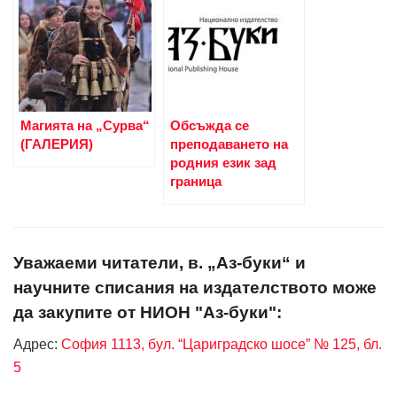
Магията на „Сурва“
Обсъжда се
(ГАЛЕРИЯ)
преподаването на
родния език зад
граница
Уважаеми читатели, в. „Аз-буки“ и
научните списания на издателството може
да закупите от НИОН "Аз-буки":
Адрес:
София 1113, бул. “Цариградско шосе” № 125, бл.
5