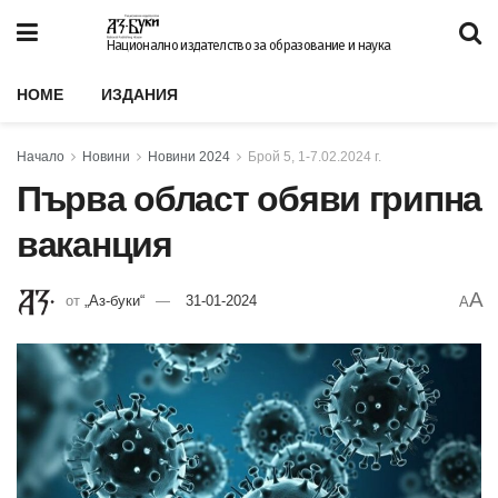
Национално издателство за образование и наука
HOME
ИЗДАНИЯ
Начало
Новини
Новини 2024
Брой 5, 1-7.02.2024 г.
Първа област обяви грипна
ваканция
A
от
„Аз-буки“
31-01-2024
A