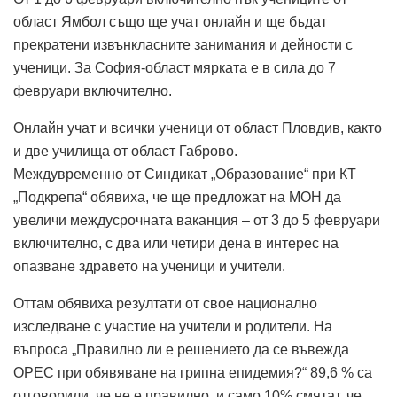
област Ямбол също ще учат онлайн и ще бъдат
прекратени извънкласните занимания и дейности с
ученици. За София-област мярката е в сила до 7
февруари включително.
Онлайн учат и всички ученици от област Пловдив, както
и две училища от област Габрово.
Междувременно от Синдикат „Образование“ при КТ
„Подкрепа“ обявиха, че ще предложат на МОН да
увеличи междусрочната ваканция – от 3 до 5 февруари
включително, с два или четири дена в интерес на
опазване здравето на ученици и учители.
Оттам обявиха резултати от свое национално
изследване с участие на учители и родители. На
въпроса „Правилно ли е решението да се въвежда
ОРЕС при обявяване на грипна епидемия?“ 89,6 % са
отговорили, че не е правилно, и само 10% смятат, че