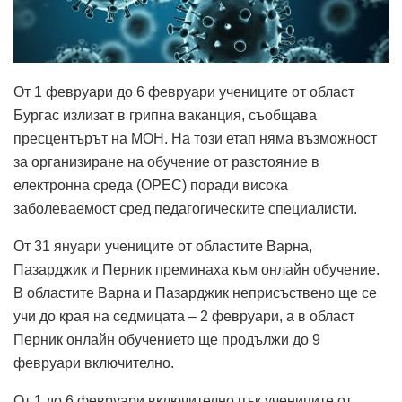
От 1 февруари до 6 февруари учениците от област
Бургас излизат в грипна ваканция, съобщава
пресцентърът на МОН. Нa този етап няма възможност
за организиране на обучение от разстояние в
електронна среда (ОРЕС) поради висока
заболеваемост сред педагогическите специалисти.
От 31 януари учениците от областите Варна,
Пазарджик и Перник преминаха към онлайн обучение.
В областите Варна и Пазарджик неприсъствено ще се
учи до края на седмицата – 2 февруари, а в област
Перник онлайн обучението ще продължи до 9
февруари включително.
От 1 до 6 февруари включително пък учениците от