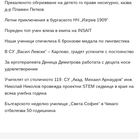
Прекаленото обгрижване на детето го прави несигурно, казва
д-р Пламен Петков
Летни приключения в бургаското НЧ „Изгрев 1909“
Пореден топ учен влиза в екипа на INSAIT
Наши ученици спечелиха 6 бронзови медала по лингвистика
В СУ „Васил Левски“ – Карлово, градят успехите с постоянство
За ерготерапевта Деница Димитрова работата с децата носи
удовлетворение
Учителят от столичното 119. СУ „Акад. Михаил Арнаудов“ инж.
Николай Николов провежда проектни STEM седмици в края на
всяка учебна година
Българското неделно училище „Света София“ в Чикаго
отбелязва 50-годишнина