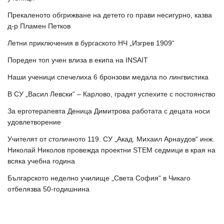
Прекаленото обгрижване на детето го прави несигурно, казва
д-р Пламен Петков
Летни приключения в бургаското НЧ „Изгрев 1909“
Пореден топ учен влиза в екипа на INSAIT
Наши ученици спечелиха 6 бронзови медала по лингвистика
В СУ „Васил Левски“ – Карлово, градят успехите с постоянство
За ерготерапевта Деница Димитрова работата с децата носи
удовлетворение
Учителят от столичното 119. СУ „Акад. Михаил Арнаудов“ инж.
Николай Николов провежда проектни STEM седмици в края на
всяка учебна година
Българското неделно училище „Света София“ в Чикаго
отбелязва 50-годишнина