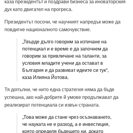
каза президентът и поздрави бизнеса за иноваторския
дух като двигател на прогреса.
Президентът посочи, че научният напредък може да
повдигне националното самочувствие.
„Твърде дълго говорим за изтичане на
потенциал и е време е да започнем да
говорим за привличане на таланти, за
условия младите учени да остават в
България и да развиват идеите си тук“,
каза Илияна Йотова.
Тя допълни, че нито една стратегия няма да бъде
успешна, ако най-добрите й умове продължават да
реализират потенциала си извън страната.
„Това може да стане чрез осъзнаването,
че науката не е разход, а е инвестиция,
която определя бъдещето ни, докато