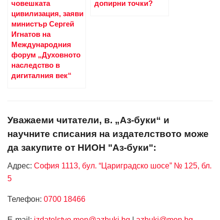
човешката
допирни точки?
цивилизация, заяви
министър Сергей
Игнатов на
Международния
форум „Духовното
наследство в
дигиталния век“
Уважаеми читатели, в. „Аз-буки“ и
научните списания на издателството може
да закупите от НИОН "Аз-буки":
Адрес:
София 1113, бул. “Цариградско шосе” № 125, бл.
5
Телефон:
0700 18466
Е-mail:
izdatelstvo.mon@azbuki.bg
|
azbuki@mon.bg