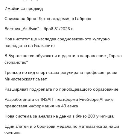
Имайки се предвид
Снимка на броя: Лятна академия в Габрово
Вестник „Аз-буки“ – брой 31/2026 г.
Нов институт ще изследва средновековното културно
наследство на Балканите
В Бургас ще се обучават и студенти в направление „Горско
стопанство“
Треньор по вид спорт става регулирана професия, реши
Министерският съвет
Разширяват подкрепата по приобщаващото образование
Разработената от INSAIT платформа FireScope AI вече
предоставя информация на 43 езика
Нова система за анализ на данни в близо 200 училища
Един златен и 5 бронзови медала по математика за наши
ученици