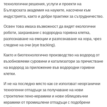
технологични решения, услуги и проекти на
Българската академия на науките, насочени към
индустрията, както и добри практики за сътрудничество.
Освен това имаха възможност да видят екологични
роботи, захранвани с водородна горивна клетка,
разпознаване на емоции и разпознаване на хора, чрез
следене на очи (eye tracking).
Както и биотехнологично производство на водород от
възобновяеми суровини и катализатори за пречистване
на водород за приложение във водородни горивни
клетки.
И не на последно място как се използват неорганични
техногенни отпадъци за получаване на нови
строителни пено-керамики и нови облицовъчни
керамики oт промишлени отпадъци с подобрени