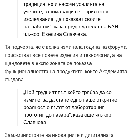
традиция, но и насочи усилията на
учените, занимаващи се с приложни
изследвания, да показват своите
разработки“, каза председателят на БАН
чл.-кор. Евелина Славчева.
Тя подчерта, че с всяка изминала година на форума
присъстват все повече изделия и технологии, а на
щандовете в експо зоната се показва
функционалността на продуктите, които Академията
създава.
„Най-трудният път, който трябва да се
измине, за да стане едно наше откритие
реалност, е пътят от лабораторния
прототип до пазара“, каза още чл.-кор.
Славчева.
Зам.-министрите на иновациите и дигиталната