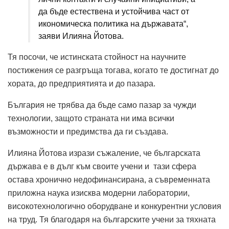
да бъде естествена и устойчива част от
икономическа политика на държавата“,
заяви Илияна Йотова.
Тя посочи, че истинската стойност на научните
постижения се разгръща тогава, когато те достигнат до
хората, до предприятията и до пазара.
България не трябва да бъде само пазар за чужди
технологии, защото страната ни има всички
възможности и предимства да ги създава.
Илияна Йотова изрази съжаление, че българската
държава е в дълг към своите учени и тази сфера
остава хронично недофинансирана, а съвременната
приложна наука изисква модерни лаборатории,
високотехнологично оборудване и конкурентни условия
на труд. Тя благодаря на българските учени за тяхната