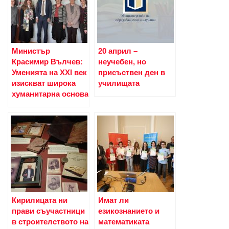
Министър
20 април –
Красимир Вълчев:
неучебен, но
Уменията на XXI век
присъствен ден в
изискват широка
училищата
хуманитарна основа
Кирилицата ни
Имат ли
прави съучастници
езикознанието и
в строителството на
математиката