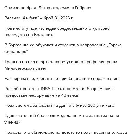
Снимка на броя: Лятна академия в Габрово
Вестник „Аз-буки“ – брой 31/2026 г.
Нов институт ще изследва средновековното културно
наследство на Балканите
В Бургас ще се обучават и студенти в направление „Горско
стопанство“
Треньор по вид спорт става регулирана професия, реши
Министерският съвет
Разширяват подкрепата по приобщаващото образование
Разработената от INSAIT платформа FireScope AI вече
предоставя информация на 43 езика
Нова система за анализ на данни в близо 200 училища
Един златен и 5 бронзови медала по математика за наши
ученици
Прекаленото обгрижване на детето го прави несигурно, казва