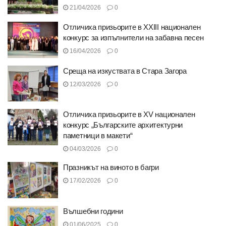
21/04/2026
0
Отличиха призьорите в XXIII национален
конкурс за изпълнители на забавна песен
16/04/2026
0
Среща на изкуствата в Стара Загора
12/03/2026
0
Отличиха призьорите в XV национален
конкурс „Българските архитектурни
паметници в макети“
04/03/2026
0
Празникът на виното в багри
17/02/2026
0
Вълшебни години
01/06/2025
0