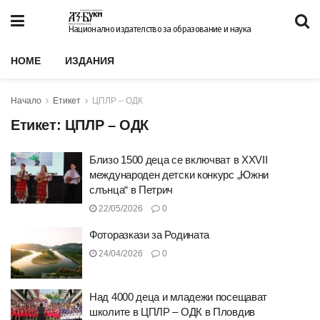
Национално издателство за образование и наука
HOME
ИЗДАНИЯ
Начало
Етикет
ЦПЛР – ОДК
Етикет:
ЦПЛР – ОДК
Близо 1500 деца се включват в XXVII
международен детски конкурс „Южни
слънца“ в Петрич
22/05/2026
0
Фоторазкази за Родината
24/04/2026
0
Над 4000 деца и младежи посещават
школите в ЦПЛР – ОДК в Пловдив