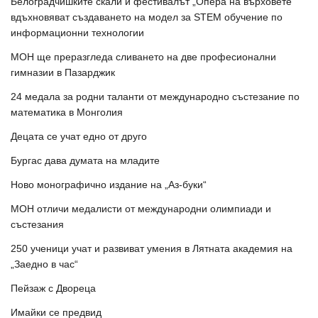
Белоградчишките скали и фестивалът „Опера на върховете“
вдъхновяват създаването на модел за STEM обучение по
информационни технологии
МОН ще преразгледа сливането на две професионални
гимназии в Пазарджик
24 медала за родни таланти от международно състезание по
математика в Монголия
Децата се учат едно от друго
Бургас дава думата на младите
Ново монографично издание на „Аз-буки“
МОН отличи медалисти от международни олимпиади и
състезания
250 ученици учат и развиват умения в Лятната академия на
„Заедно в час“
Пейзаж с Двореца
Имайки се предвид