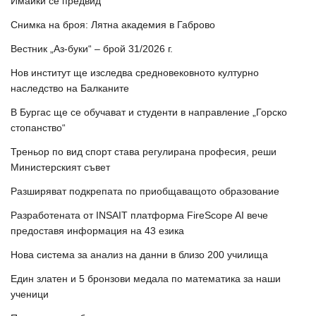
Имайки се предвид
Снимка на броя: Лятна академия в Габрово
Вестник „Аз-буки“ – брой 31/2026 г.
Нов институт ще изследва средновековното културно
наследство на Балканите
В Бургас ще се обучават и студенти в направление „Горско
стопанство“
Треньор по вид спорт става регулирана професия, реши
Министерският съвет
Разширяват подкрепата по приобщаващото образование
Разработената от INSAIT платформа FireScope AI вече
предоставя информация на 43 езика
Нова система за анализ на данни в близо 200 училища
Един златен и 5 бронзови медала по математика за наши
ученици