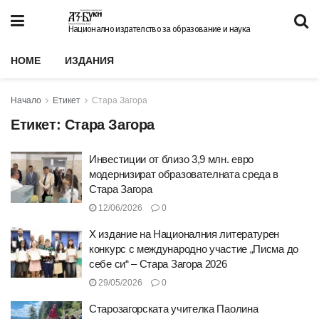
Национално издателство за образование и наука
HOME
ИЗДАНИЯ
Начало
Етикет
Стара Загора
Етикет:
Стара Загора
Инвестиции от близо 3,9 млн. евро
модернизират образователната среда в
Стара Загора
12/06/2026
0
X издание на Националния литературен
конкурс с международно участие „Писма до
себе си“ – Стара Загора 2026
29/05/2026
0
Старозагорската учителка Паолина