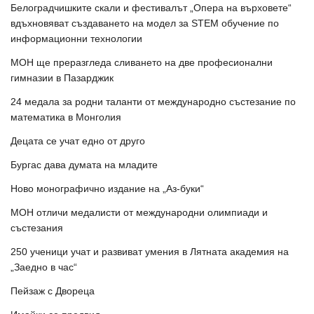
Белоградчишките скали и фестивалът „Опера на върховете“
вдъхновяват създаването на модел за STEM обучение по
информационни технологии
МОН ще преразгледа сливането на две професионални
гимназии в Пазарджик
24 медала за родни таланти от международно състезание по
математика в Монголия
Децата се учат едно от друго
Бургас дава думата на младите
Ново монографично издание на „Аз-буки“
МОН отличи медалисти от международни олимпиади и
състезания
250 ученици учат и развиват умения в Лятната академия на
„Заедно в час“
Пейзаж с Двореца