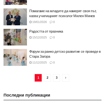
Помагаме на младите да намерят своя път,
казва училищният психолог Милен Минев
19/01/2026
0
Радостта от празника
15/12/2025
0
Форум за ранно детско развитие се проведе в
Стара Загора
11/12/2025
0
1
2
3
Последни публикации