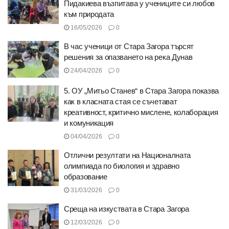
Пидакиева възпитава у учениците си любов
към природата
16/05/2026
0
В час ученици от Стара Загора търсят
решения за опазването на река Дунав
24/04/2026
0
5. ОУ „Митьо Станев“ в Стара Загора показва
как в класната стая се съчетават
креативност, критично мислене, колаборация
и комуникация
04/04/2026
0
Отлични резултати на Националната
олимпиада по биология и здравно
образование
31/03/2026
0
Среща на изкуствата в Стара Загора
12/03/2026
0