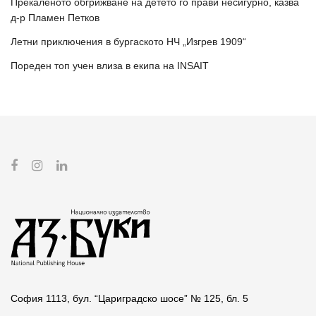
Прекаленото обгрижване на детето го прави несигурно, казва
д-р Пламен Петков
Летни приключения в бургаското НЧ „Изгрев 1909“
Пореден топ учен влиза в екипа на INSAIT
София 1113, бул. “Цариградско шосе” № 125, бл. 5