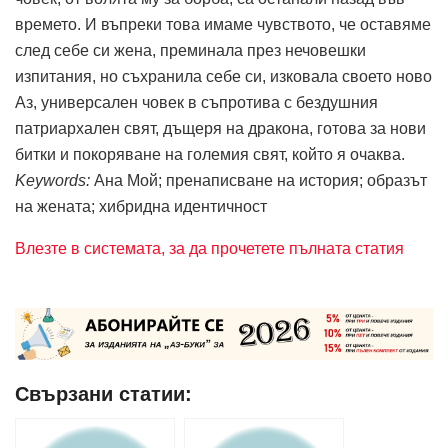
времето. И въпреки това имаме чувството, че оставяме
след себе си жена, преминалa през нечовешки
изпитания, но съхранила себе си, изковала своето ново
Аз, универсален човек в съпротива с бездушния
патриархален свят, дъщеря на дракона, готова за нови
битки и покоряване на големия свят, който я очаква.
Keywords:
Ана Мой; пренаписване на история; образът
на жената; хибридна идентичност
Влезте в системата, за да прочетете пълната статия
Свързани статии: