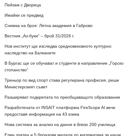
Пейзаж с Двореца
Имайки се предвид
Снимка на броя: Лятна академия в Габрово
Вестник „Аз-буки“ – брой 31/2026 г.
Нов институт ще изследва средновековното културно
наследство на Балканите
В Бургас ще се обучават и студенти в направление „Горско
стопанство“
Треньор по вид спорт става регулирана професия, реши
Министерският съвет
Разширяват подкрепата по приобщаващото образование
Разработената от INSAIT платформа FireScope AI вече
предоставя информация на 43 езика
Нова система за анализ на данни в близо 200 училища
Един златен и 5 бронзови медала по математика за наши