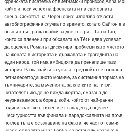
френската писателка от виетнамски произход Anna Moï,
който ѝ носи успех на френската и на световната
сцена. Сюжетът на „Черен ориз“ използва отчасти
автобиографична случка по времето, когато Сайгон е в
огън и кръв, разказвайки за две сестри – Тан и Тао,
които са пленени при обсадата на Têt и едва успяват
да оцелеят. Романът дискутира проблеми като мястото
на жената в историята и държавата и трагедията на
един народ, той има амбицията да пренапише тази
история. Разказвайки за ужаса, сред който се озовава
петнадесетгодишното момиче, за системния тормоз на
тъмничарите, за мъченията, за клетките на тигри,
читателят никъде не вижда жертва, смазана до
неузнаваемост, а борец, войн, който от най-ранни
години знае, че е силен и е създаден да оцелее.
Несигурността във финала и парадоксалната на пръв
поглед тъга е осъзнаване на факта, че част от самия
човек, от волята му за борба, са останали назад във