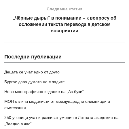
Следваща статия
„Чёрные дыры“ в понимании – к вопросу об
осложнении текста перевода в детском
восприятии
Последни публикации
Децата се учат едно от друго
Бургас дава думата на младите
Ново монографично издание на „Аз-буки“
МОН отличи медалисти от международни олимпиади и
състезания
250 ученици учат и развиват умения в Лятната академия на
„Заедно в час“