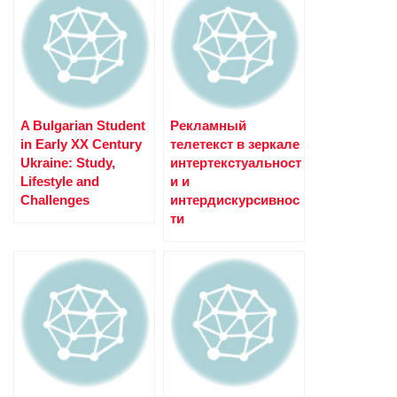
A Bulgarian Student
Рекламный
in Early XX Century
телетекст в зеркале
Ukraine: Study,
интертекстуальност
Lifestyle and
и и
Challenges
интердискурсивнос
ти