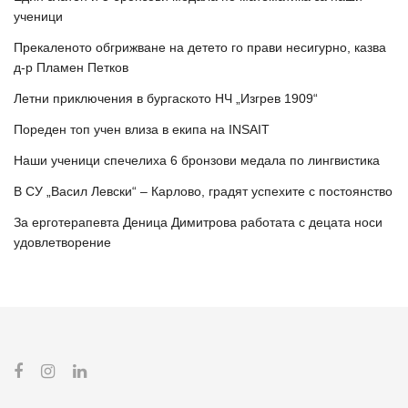
ученици
Прекаленото обгрижване на детето го прави несигурно, казва
д-р Пламен Петков
Летни приключения в бургаското НЧ „Изгрев 1909“
Пореден топ учен влиза в екипа на INSAIT
Наши ученици спечелиха 6 бронзови медала по лингвистика
В СУ „Васил Левски“ – Карлово, градят успехите с постоянство
За ерготерапевта Деница Димитрова работата с децата носи
удовлетворение