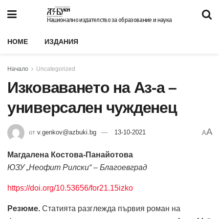
Национално издателство за образование и наука
HOME
ИЗДАНИЯ
Начало
Uncategorized
Изковаването на Аз-а –
универсален чужденец
A
от
v.genkov@azbuki.bg
13-10-2021
A
Магдалена Костова-Панайотова
ЮЗУ „Неофит Рилски“ – Благоевград
https://doi.org/10.53656/for21.15izko
Резюме.
Статията разглежда първия роман на