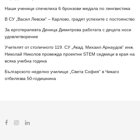
Наши ученици спечелиха 6 бронзови медала по лингвистика
В СУ „Васил Левски“ – Карлово, градят успехите с постоянство
За ерготерапевта Деница Димитрова работата с децата носи
удовлетворение
Учителят от столичното 119. СУ „Акад. Михаил Арнаудов“ инж.
Николай Николов провежда проектни STEM седмици в края на
всяка учебна година
Българското неделно училище „Света София“ в Чикаго
отбелязва 50-годишнина