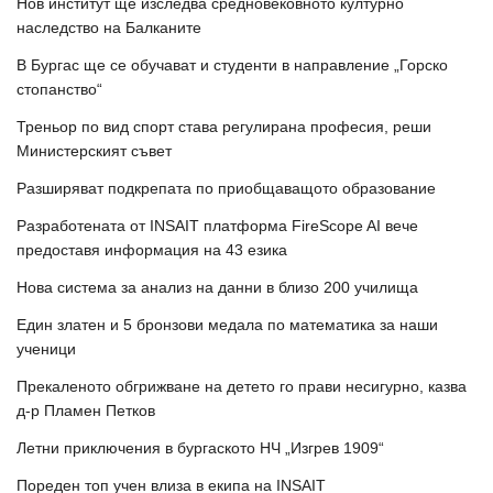
Нов институт ще изследва средновековното културно
наследство на Балканите
В Бургас ще се обучават и студенти в направление „Горско
стопанство“
Треньор по вид спорт става регулирана професия, реши
Министерският съвет
Разширяват подкрепата по приобщаващото образование
Разработената от INSAIT платформа FireScope AI вече
предоставя информация на 43 езика
Нова система за анализ на данни в близо 200 училища
Един златен и 5 бронзови медала по математика за наши
ученици
Прекаленото обгрижване на детето го прави несигурно, казва
д-р Пламен Петков
Летни приключения в бургаското НЧ „Изгрев 1909“
Пореден топ учен влиза в екипа на INSAIT