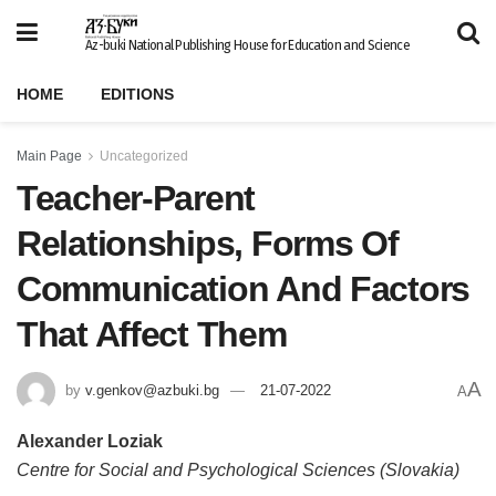
Az-buki National Publishing House for Education and Science
HOME
EDITIONS
Main Page
Uncategorized
Teacher-Parent
Relationships, Forms Of
Communication And Factors
That Affect Them
A
by
v.genkov@azbuki.bg
21-07-2022
A
Alexander Loziak
Centre for Social and Psychological Sciences (Slovakia)