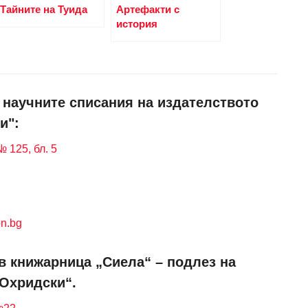
Тайните на Туида
Артефакти с
история
и научните списания на издателството
и":
 125, бл. 5
n.bg
в книжарница „Сиела“ – подлез на
 Охридски“.