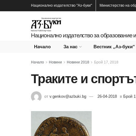
Национално издателство
"Аз-буки"
Министерство на об
Национално издателство за образование и
Начало
За нас
Вестник „Аз-буки“
Начало
Новини
Новини 2018
Брой 17, 2018
Траките и спортъ
от
v.genkov@azbuki.bg
26-04-2018
в
Брой 1