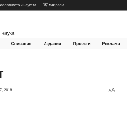
разованието и науката
Wikipedia
 наука
Списания
Издания
Проекти
Реклама
т
A
7, 2018
A