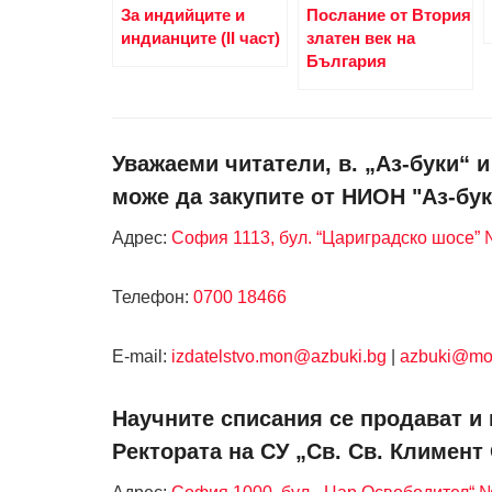
За индийците и
Послание от Втория
индианците (II част)
златен век на
България
Уважаеми читатели, в. „Аз-буки“ 
може да закупите от НИОН "Аз-бук
Адрес:
София 1113, бул. “Цариградско шосе” №
Телефон:
0700 18466
Е-mail:
izdatelstvo.mon@azbuki.bg
|
azbuki@mo
Научните списания се продават и 
Ректората на СУ „Св. Св. Климент