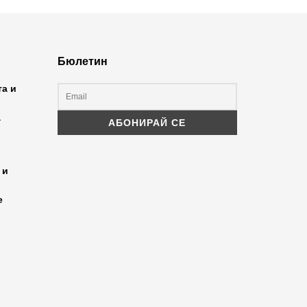
Бюлетин
та и
а
 и
е