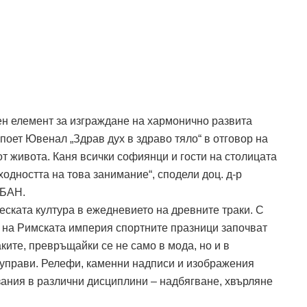
ен елемент за изграждане на хармонично развита
поет Ювенал „Здрав дух в здраво тяло“ в отговор на
от живота. Каня всички софиянци и гости на столицата
ходността на това занимание“, сподели доц. д-р
 БАН.
ската култура в ежедневието на древните траки. С
е на Римската империя спортните празници започват
ките, превръщайки се не само в мода, но и в
и управи. Релефи, каменни надписи и изображения
ания в различни дисциплини – надбягване, хвърляне