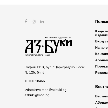
Полез
Къде м
издани
Вход з
Начало
Контак
Абонам
Проект
София 1113, бул. “Цариградско шосе”
№ 125, бл. 5
Реклам
+0700 18466
Вестни
izdatelstvo.mon@azbuki.bg
azbuki@mon.bg
Вестни
Абонам