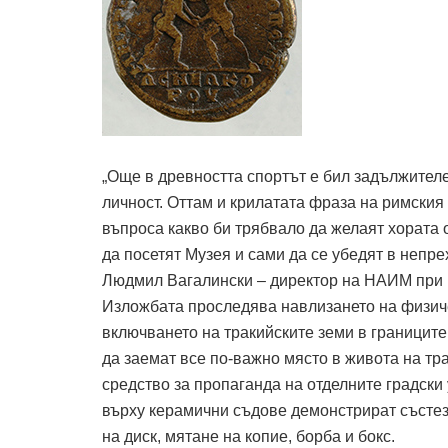
„Още в древността спортът е бил задължител
личност. Оттам и крилатата фраза на римския 
въпроса какво би трябвало да желаят хората 
да посетят Музея и сами да се убедят в непре
Людмил Вагалински – директор на НАИМ при
Изложбата проследява навлизането на физиче
включването на тракийските земи в границит
да заемат все по-важно място в живота на тра
средство за пропаганда на отделните градск
върху керамични съдове демонстрират състез
на диск, мятане на копие, борба и бокс.