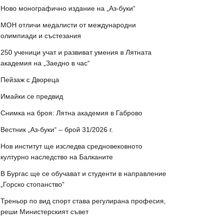
Ново монографично издание на „Аз-буки“
МОН отличи медалисти от международни
олимпиади и състезания
250 ученици учат и развиват умения в Лятната
академия на „Заедно в час“
Пейзаж с Двореца
Имайки се предвид
Снимка на броя: Лятна академия в Габрово
Вестник „Аз-буки“ – брой 31/2026 г.
Нов институт ще изследва средновековното
културно наследство на Балканите
В Бургас ще се обучават и студенти в направление
„Горско стопанство“
Треньор по вид спорт става регулирана професия,
реши Министерският съвет