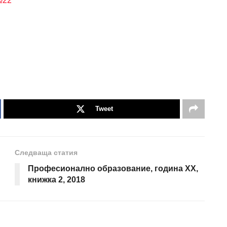
№22
Tweet
Следваща статия
Професионално образование, година XX,
книжка 2, 2018