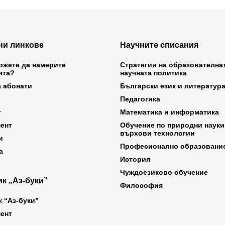
ни линкове
Научните списания
ожете да намерите
Стратегии на образователна
ята?
научната политика
а абонати
Български език и литератур
Педагогика
т
Математика и информатика
ент
Обучение по природни науки
върхови технологии
и
Професионално образовани
а
История
Чуждоезиково обучение
к „Аз-буки”
Философия
к “Аз-буки”
ент