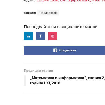
Адрес:
София 1000, бул. „Цар Освободител“ 
Етикети:
Наследство
Последвайте ни в социалните мрежи
Споделяне
Предишна статия
„Математика и информатика“, книжка 2,
година LXI, 2018