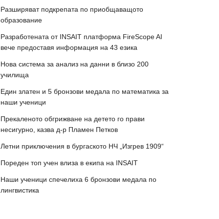
Разширяват подкрепата по приобщаващото
образование
Разработената от INSAIT платформа FireScope AI
вече предоставя информация на 43 езика
Нова система за анализ на данни в близо 200
училища
Един златен и 5 бронзови медала по математика за
наши ученици
Прекаленото обгрижване на детето го прави
несигурно, казва д-р Пламен Петков
Летни приключения в бургаското НЧ „Изгрев 1909“
Пореден топ учен влиза в екипа на INSAIT
Наши ученици спечелиха 6 бронзови медала по
лингвистика