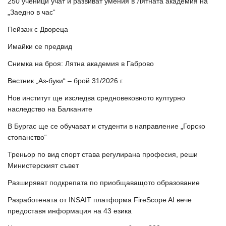
250 ученици учат и развиват умения в Лятната академия на
„Заедно в час“
Пейзаж с Двореца
Имайки се предвид
Снимка на броя: Лятна академия в Габрово
Вестник „Аз-буки“ – брой 31/2026 г.
Нов институт ще изследва средновековното културно
наследство на Балканите
В Бургас ще се обучават и студенти в направление „Горско
стопанство“
Треньор по вид спорт става регулирана професия, реши
Министерският съвет
Разширяват подкрепата по приобщаващото образование
Разработената от INSAIT платформа FireScope AI вече
предоставя информация на 43 езика