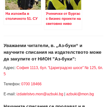
На изложба в
Ученички от Бургас
столичното 51. СУ
с бизнес проекти на
световно ниво
Уважаеми читатели, в. „Аз-буки“ и
научните списания на издателството може
да закупите от НИОН "Аз-буки":
Адрес:
София 1113, бул. “Цариградско шосе” № 125, бл.
5
Телефон:
0700 18466
Е-mail:
izdatelstvo.mon@azbuki.bg
|
azbuki@mon.bg
Научните списания се продават и в