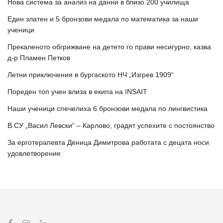
Нова система за анализ на данни в близо 200 училища
Един златен и 5 бронзови медала по математика за наши
ученици
Прекаленото обгрижване на детето го прави несигурно, казва
д-р Пламен Петков
Летни приключения в бургаското НЧ „Изгрев 1909“
Пореден топ учен влиза в екипа на INSAIT
Наши ученици спечелиха 6 бронзови медала по лингвистика
В СУ „Васил Левски“ – Карлово, градят успехите с постоянство
За ерготерапевта Деница Димитрова работата с децата носи
удовлетворение