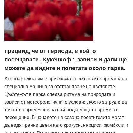
предвид, че от периода, в който
посещавате „Кукенхоф“, зависи и дали ще
можете да видите и полетата около парка.
Ако цъфтежът им е приключил, през лехите преминава
специална машина за отстраняване на цветовете.
Цъфтежът в парка следва ритъма на природата и
зависи от метеорологичните условия, което затруднява
точното определяне на най-подходящото време за
посещение. В началото на сезона посетителите могат
да видят ранни цветя като крокуси, нарциси, зюмбюли и
ранни лалета.
По-късно разцъфват по-късните