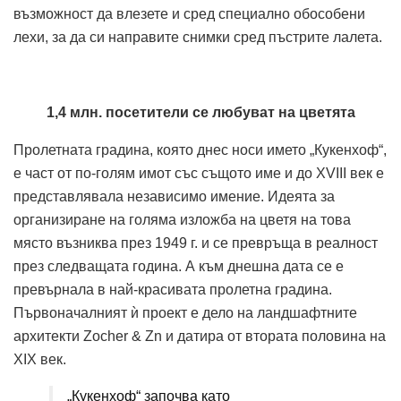
възможност да влезете и сред специално обособени
лехи, за да си направите снимки сред пъстрите лалета.
1,4 млн. посетители се любуват на цветята
Пролетната градина, която днес носи името „Кукенхоф“,
е част от по-голям имот със същото име и до XVIII век е
представлявала независимо имение. Идеята за
организиране на голяма изложба на цветя на това
място възниква през 1949 г. и се превръща в реалност
през следващата година. А към днешна дата се е
превърнала в най-красивата пролетна градина.
Първоначалният ѝ проект е дело на ландшафтните
архитекти Zocher & Zn и датира от втората половина на
XIX век.
„Кукенхоф“ започва като