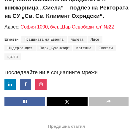
книжарница „Сиела“ – подлез на Ректората
на СУ „Св. Св. Климент Охридски“.
Адрес:
София 1000, бул. „Цар Освободител“ №22
Етикети:
Градината на Европа
лалета
Лисе
Нидерландия
Парк „Кукенхоф“
патенца
Сюжети
цветя
Последвайте ни в социалните мрежи
Предишна статия