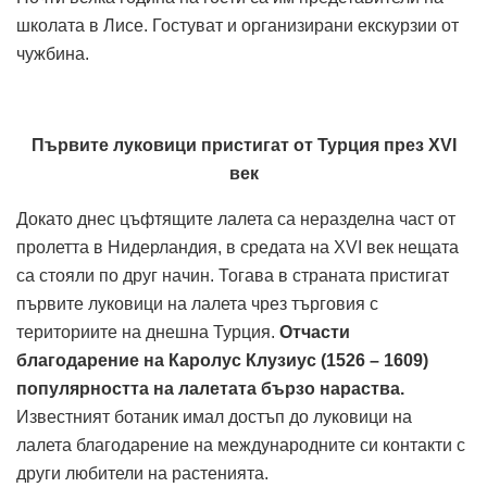
школата в Лисе. Гостуват и организирани екскурзии от
чужбина.
Първите луковици пристигат от Турция през XVI
век
Докато днес цъфтящите лалета са неразделна част от
пролетта в Нидерландия, в средата на XVI век нещата
са стояли по друг начин. Тогава в страната пристигат
първите луковици на лалета чрез търговия с
териториите на днешна Турция.
Отчасти
благодарение на Каролус Клузиус (1526 – 1609)
популярността на лалетата бързо нараства.
Известният ботаник имал достъп до луковици на
лалета благодарение на международните си контакти с
други любители на растенията.