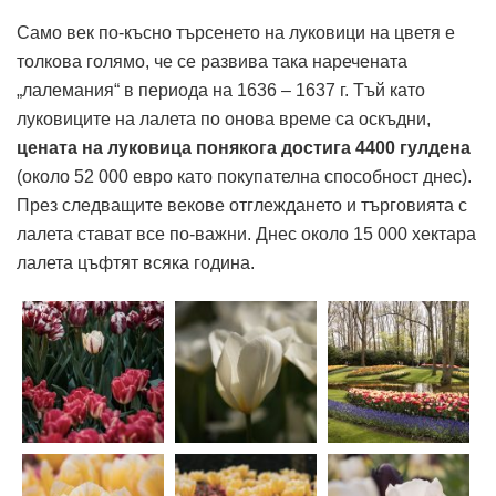
Само век по-късно търсенето на луковици на цветя е
толкова голямо, че се развива така наречената
„лалемания“ в периода на 1636 – 1637 г. Тъй като
луковиците на лалета по онова време са оскъдни,
цената на луковица понякога достига 4400 гулдена
(около 52 000 евро като покупателна способност днес).
През следващите векове отглеждането и търговията с
лалета стават все по-важни. Днес около 15 000 хектара
лалета цъфтят всяка година.