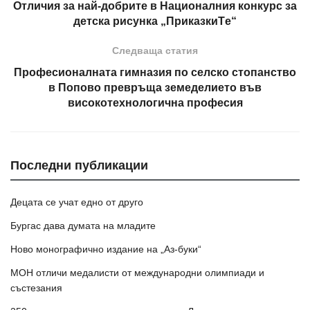
Отличия за най-добрите в Националния конкурс за
детска рисунка „ПриказкиТe“
Следваща статия
Професионалната гимназия по селско стопанство
в Попово превръща земеделието във
високотехнологична професия
Последни публикации
Децата се учат едно от друго
Бургас дава думата на младите
Ново монографично издание на „Аз-буки“
МОН отличи медалисти от международни олимпиади и
състезания