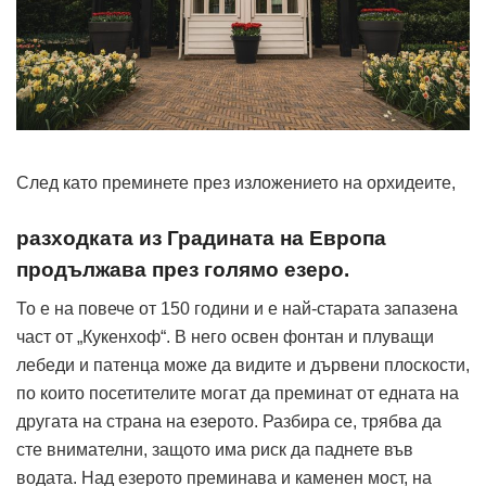
След като преминете през изложението на орхидеите,
разходката из Градината на Европа
продължава през голямо езеро.
То е на повече от 150 години и е най-старата запазена
част от „Кукенхоф“. В него освен фонтан и плуващи
лебеди и патенца може да видите и дървени плоскости,
по които посетителите могат да преминат от едната на
другата на страна на езерото. Разбира се, трябва да
сте внимателни, защото има риск да паднете във
водата. Над езерото преминава и каменен мост, на