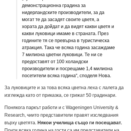
демонстрационна градина за
нидерландските производители, за да
могат те да засадят своите цветя, а
хората да дойдат и да видят какви цветя и
какви луковици имаме в страната. През
годините тя се превърна в туристическа
атракция. Така че всяка година засаждаме
7 милиона цветни луковици. Те ни се
предоставят от 100 холандски
производители и посрещаме 1,4 милиона
посетители всяка година“, споделя Нова.
За луковиците и за това всяка цветна леха с лалета да
изглежда като от приказка, се грижат 50 градинари.
Понякога паркът работи и с Wageningen University &
Research, чиито представители правят изследвания
върху цветята.
Някои училища също ги посещават.
Почти всяка година на гости са им представители на