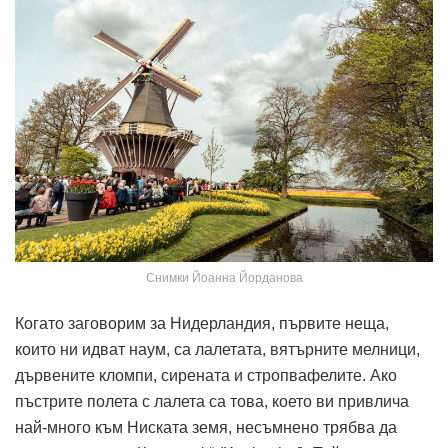
Снимки Йоанна Йорданова
Когато заговорим за Нидерландия, първите неща,
които ни идват наум, са лалетата, вятърните мелници,
дървените кломпи, сирената и стропвафелите. Ако
пъстрите полета с лалета са това, което ви привлича
най-много към Ниската земя, несъмнено трябва да