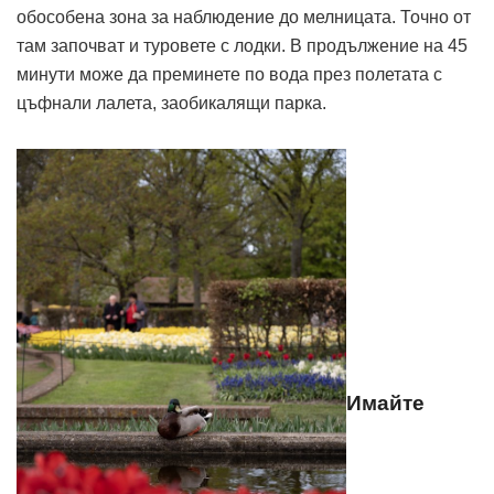
обособена зона за наблюдение до мелницата. Точно от
там започват и туровете с лодки. В продължение на 45
минути може да преминете по вода през полетата с
цъфнали лалета, заобикалящи парка.
Имайте