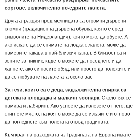
сортове, включително по-едрите лалета.
Друга атракция пред мелницата са огромни дървени
кломпи (традиционна дървена обувка, която е сред
символите на Нидерландия), които може да обуете. А
ако искате да се снимате на лодка с лалета, може да
намерите такава в най-близкия канал. В близост са и
зоните за пикник, където можете да поседнете и да
хапнете, ако си носите обяд, или просто да полежите и
да се любувате на лалетата около вас.
За тези, които са с деца, задължителна спирка са
детската площадка и малкият зоопарк.
Около тях се
намира и лабиринт. Ако успеете да излезете от него, ще
стигнете място, на която може да се изкачите и отново
да погледнете към полетата отвъд градината.
Към края на разходката из Градината на Европа имате