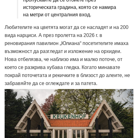
историческата градина, която се намира
на метри от централния вход.
Любителите на цветята могат да се насладят и на 200
вида нарциси. А през пролетта на 2026 г. в
реновирания павилион „Юлиана“ посетителите имаха
възможност да разгледат и изложение на орхидеи.
Нова отбелязва, че наблизо има и малко поточе, от
което се разкрива хубава гледка. Когато минавате
покрай поточетата и рекичките в близост до алеите, не
забравяйте да се оглеждате и за патета.