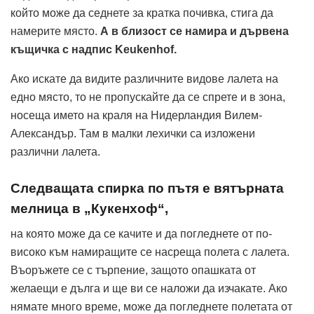
който може да седнете за кратка почивка, стига да
намерите място.
А в близост се намира и дървена
къщичка с надпис Keukenhof.
Ако искате да видите различните видове лалета на
едно място, то не пропускайте да се спрете и в зона,
носеща името на краля на Нидерландия Вилем-
Александър. Там в малки лехички са изложени
различни лалета.
Следващата спирка по пътя е вятърната
мелница в „Кукенхоф“,
на която може да се качите и да погледнете от по-
високо към намиращите се насреща полета с лалета.
Въоръжете се с търпение, защото опашката от
желаещи е дълга и ще ви се наложи да изчакате. Ако
нямате много време, може да погледнете полетата от