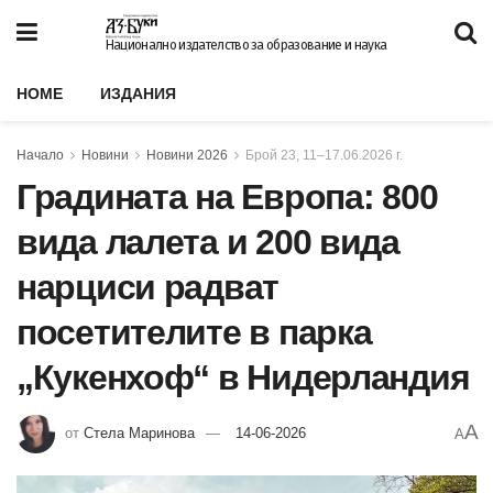
Национално издателство за образование и наука
HOME
ИЗДАНИЯ
Начало
Новини
Новини 2026
Брой 23, 11–17.06.2026 г.
Градината на Европа: 800
вида лалета и 200 вида
нарциси радват
посетителите в парка
„Кукенхоф“ в Нидерландия
A
от
Стела Маринова
14-06-2026
A