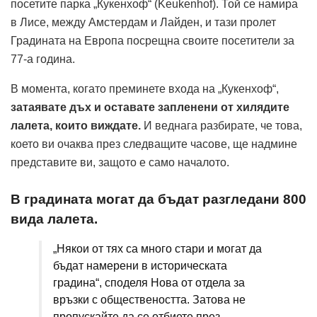
посетите парка „Кукенхоф“ (Keukenhof). Той се намира
в Лисе, между Амстердам и Лайден, и тази пролет
Градината на Европа посрещна своите посетители за
77-а година.
В момента, когато преминете входа на „Кукенхоф“,
затаявате дъх и оставате запленени от хилядите
лалета, които виждате.
И веднага разбирате, че това,
което ви очаква през следващите часове, ще надмине
представите ви, защото е само началото.
В градината могат да бъдат разгледани 800
вида лалета.
„Някои от тях са много стари и могат да
бъдат намерени в историческата
градина“, споделя Нова от отдела за
връзки с обществеността. Затова не
пропускайте да се отбиете през