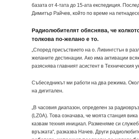
базата от 4-тата до 15-ата експедиция. Посл
Димитър Райчев, който по време на петнадес
Радиолюбителят обяснява, че колкото
толкова по-желано е то.
„Според присъствието на о. Ливингстън в разл
желаните дестинации. Ако има активации всяк
разяснява главният асистент в Техническия у
Събеседникът ми работи на два режима. Около
на дигитален.
„В часовия диапазон, определен за радиовръз
(LZ0A). Това означава, че моята станция вика
казвам техния инициал. Разменяме си служ
връзката“, разказва Начев. Други радиолюбит