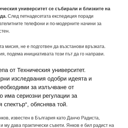
ическия университет се събирали и близките на
ида.
След петнадесетата експедиция поради
сателитните телефони и по-модерните начини за
стен.
та мисия, не е подготвен да възстанови връзката.
сия, подема инициативата този път да го направи.
па от Техническия университет.
рни изследвания одобри идеята и
необходими за излъчване от
то има сериозни регулации за
 спектър“, обяснява той.
ков, известен в България като Данчо Радиста,
и му дава практически съвети. Янков е бил радист на