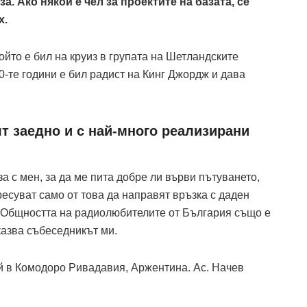
а. Ако някой е чел за проектите на базата, се
х.
ойто е бил на круиз в групата на Шетландските
90-те години е бил радист на Кинг Джордж и дава
т заедно и с най-много реализирани
за с мен, за да ме пита добре ли върви пътуването,
ресуват само от това да направят връзка с даден
 Общността на радиолюбителите от България също е
 казва събеседникът ми.
й в Комодоро Ривадавия, Аржентина. Ас. Начев