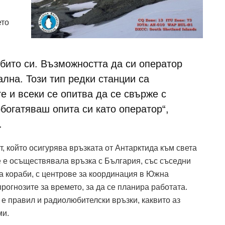
ето
обито си. Възможността да си оператор
ална. Този тип редки станции са
 и всеки се опитва да се свърже с
обогатяваш опита си като оператор“,
.
, който осигурява връзката от Антарктида към света
е е осъществявала връзка с България, със съседни
а кораби, с центрове за координация в Южна
рогнозите за времето, за да се планира работата.
е правил и радиолюбителски връзки, каквито аз
ми.