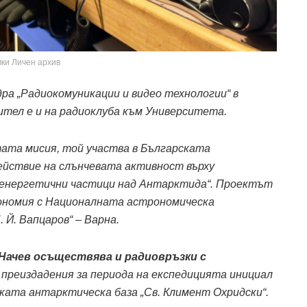
ки Личен архив
дра „Радиокомуникации и видео технологии“ в
ител е и на радиоклуба към Университета.
тата мисия, той участва в Българската
ействие на слънчевата активност върху
енергетични частици над Антарктида“. Проектът
ономия с Националната астрономическа
 Й. Вапцаров“ – Варна.
 Начев осъществява и радиовръзки с
и преиздадения за периода на експедицията инициал
ката антарктическа база „Св. Климент Охридски“.