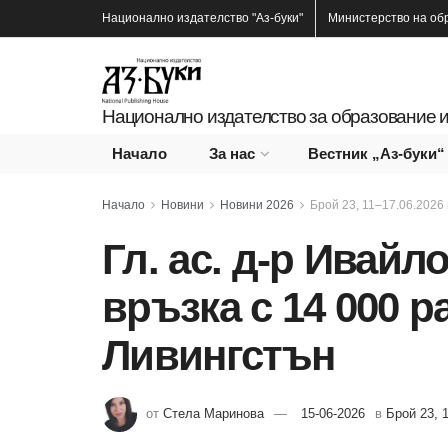
Национално издателство
"Аз-буки"
Министерство на об
Национално издателство за образование и
Начало
За нас
Вестник „Аз-буки“
Начало
Новини
Новини 2026
Брой 23, 11–17.06.2026 г
Гл. ас. д-р Ивайл
връзка с 14 000 
Ливингстън
от
Стела Маринова
15-06-2026
в
Брой 23, 1