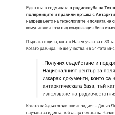
Един път в седмицата
в радиоклуба на Техн
полярниците и правили връзка с Антаркт
напредването на технологиите и появата на 
комуникация този вид комуникация бива изме
Първата година, когато Начев участва в 33-та
Когато разбира, че ще участва и в 34-тата ми
„Получих съдействие и подкре
Националният център за поля
изкарах документи, които са 
антарктическата база, тъй ка
използване на радиочестотния
Когато най-дългогодишният радист – Данчо Ян
научава за идеята, той също помага на Начев 