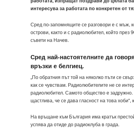
работата, изпращат поздрави до цялата баз
интересува за работата по конкретен от тя
Сред по-запомнящите се разговори е с мъж, к
острови, както и с радиолюбител, който през 
съвети на Начев.
Сред най-настоятелните да говоря
връзки е белгиец.
„По обратния път той на няколко пъти се свър
как се чувствам. Радиолюбителите не се инте
радиолюбител. Самото общество е задружно.
щастлива, че се дава гласност на това хоби“,
На връщане към България има кратък престо
успява да отиде до радиоклуба в града.