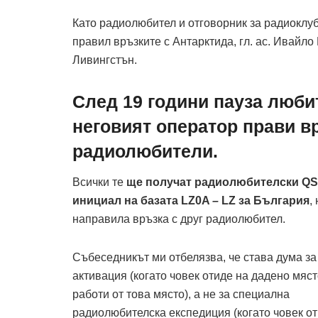
Като радиолюбител и отговорник за радиоклуб
правил връзките с Антарктида, гл. ас. Ивайл
Ливингстън.
След 19 години пауза люби
неговият оператор прави вр
радиолюбители.
Всички те
ще получат радиолюбителски QSL
инициал на базата LZ0A
–
LZ за България
,
направила връзка с друг радиолюбител.
Събеседникът ми отбелязва, че става дума за
активация (когато човек отиде на дадено мяст
работи от това място), а не за специална
радиолюбителска експедиция (когато човек от