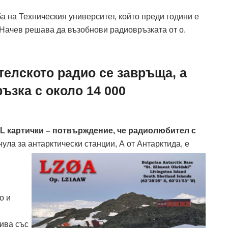
а на Техническия университет, който преди години е
о Начев решава да възобнови радиовръзката от о.
телското радио се завръща, а
ъзка с около 14 000
 картички – потвърждение, че радиолюбител с
 нула за антарктически станции, А от Антарктида, е
о и
ива със