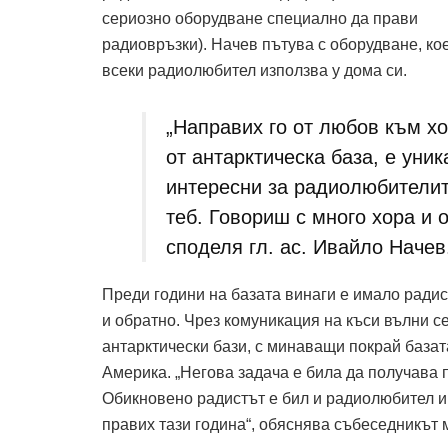
сериозно оборудване специално да прави
радиовръзки). Начев пътува с оборудване, ко
всеки радиолюбител използва у дома си.
„Направих го от любов към х
от антарктическа база, е уник
интересни за радиолюбителите
теб. Говориш с много хора и 
споделя гл. ас. Ивайло Начев
Преди години на базата винаги е имало радист
и обратно. Чрез комуникация на къси вълни с
антарктически бази, с минаващи покрай базат
Америка. „Негова задача е била да получава п
Обикновено радистът е бил и радиолюбител и 
правих тази година“, обяснява събеседникът 