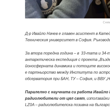
Сним
Д-р Ивайло Начев е главен асистент в Кате
Техническия университет в София. Ръковод
За втора поредна година – в
33-тата и 34-
антарктическа експедиция с проекта „Възд
йоносферната динамика и потоците високо
е партньорство между Института по астр
обсерватория при БАН, ТУ – София, и ВВУ „Н.
Паралелно с научната си работа Ивайло
радиолюбители от цял свят
, използвайк
LZ0A – радиолюбителска позивна на българс