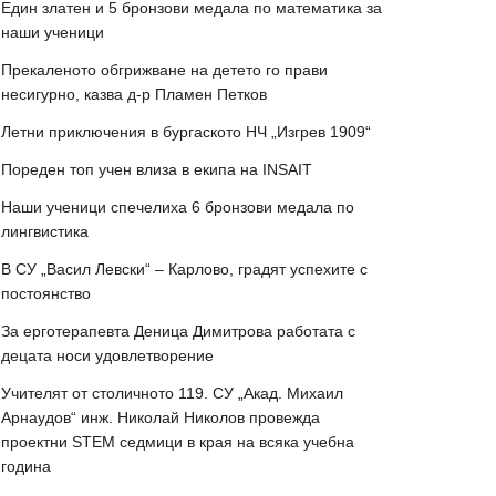
Един златен и 5 бронзови медала по математика за
наши ученици
Прекаленото обгрижване на детето го прави
несигурно, казва д-р Пламен Петков
Летни приключения в бургаското НЧ „Изгрев 1909“
Пореден топ учен влиза в екипа на INSAIT
Наши ученици спечелиха 6 бронзови медала по
лингвистика
В СУ „Васил Левски“ – Карлово, градят успехите с
постоянство
За ерготерапевта Деница Димитрова работата с
децата носи удовлетворение
Учителят от столичното 119. СУ „Акад. Михаил
Арнаудов“ инж. Николай Николов провежда
проектни STEM седмици в края на всяка учебна
година