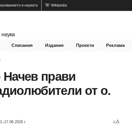
разованието и науката
Wikipedia
 наука
Списания
Издания
Проекти
Реклама
.
о Начев прави
радиолюбители от о.
A
1–17.06.2026 г.
A