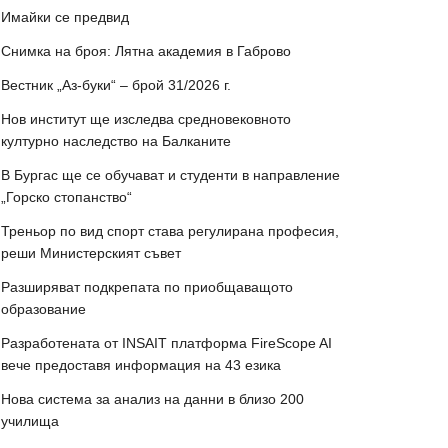
Имайки се предвид
Снимка на броя: Лятна академия в Габрово
Вестник „Аз-буки“ – брой 31/2026 г.
Нов институт ще изследва средновековното
културно наследство на Балканите
В Бургас ще се обучават и студенти в направление
„Горско стопанство“
Треньор по вид спорт става регулирана професия,
реши Министерският съвет
Разширяват подкрепата по приобщаващото
образование
Разработената от INSAIT платформа FireScope AI
вече предоставя информация на 43 езика
Нова система за анализ на данни в близо 200
училища