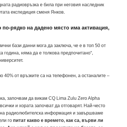
едната радиовръзка е била при неговия наследник
етата експедиция сменя Янков.
 по-рядко на дадено място има активация,
ични бази данни мога да заключа, че е в топ 50 от
а година, няма да е толкова предпочитано“,
ниверситет.
 40% от връзките са на телефонен, а останалите –
ка, започвам да викам CQ Lima Zulu Zero Alpha
 всички и хората започват да отговарят. Най-често
ебна радиолюбителска информация и завършваме
ели го
питат какво е времето, как са, върви ли