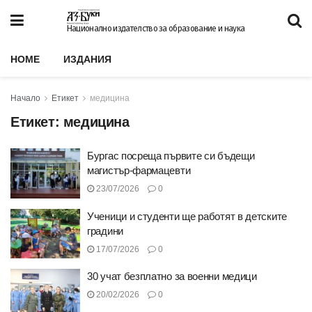
Национално издателство за образование и наука
HOME
ИЗДАНИЯ
Начало
Етикет
медицина
Етикет:
медицина
Бургас посреща първите си бъдещи
магистър-фармацевти
23/07/2026
0
Ученици и студенти ще работят в детските
градини
17/07/2026
0
30 учат безплатно за военни медици
20/02/2026
0