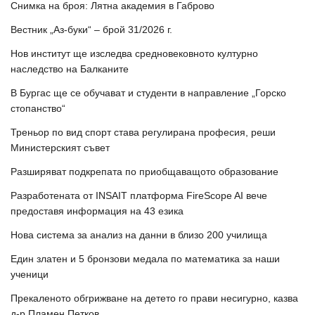
Снимка на броя: Лятна академия в Габрово
Вестник „Аз-буки“ – брой 31/2026 г.
Нов институт ще изследва средновековното културно
наследство на Балканите
В Бургас ще се обучават и студенти в направление „Горско
стопанство“
Треньор по вид спорт става регулирана професия, реши
Министерският съвет
Разширяват подкрепата по приобщаващото образование
Разработената от INSAIT платформа FireScope AI вече
предоставя информация на 43 езика
Нова система за анализ на данни в близо 200 училища
Един златен и 5 бронзови медала по математика за наши
ученици
Прекаленото обгрижване на детето го прави несигурно, казва
д-р Пламен Петков