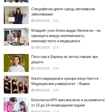
Специфични диети срещу автоимунни
заболявания
03/02/2026
0
Младият учен Александра Умленска – на
границата между математиката,
инженерството и медицината
18/01/2026
0
Пети сме в Европа по затлъстяване при
децата
12/01/2026
0
Когато медицината срещне изкуството в
Медицинския университет – Варна
09/01/2026
0
Безплатна HPV ваксина вече и за момичета
от 15 до 18 ненавършени години
05/01/2026
0