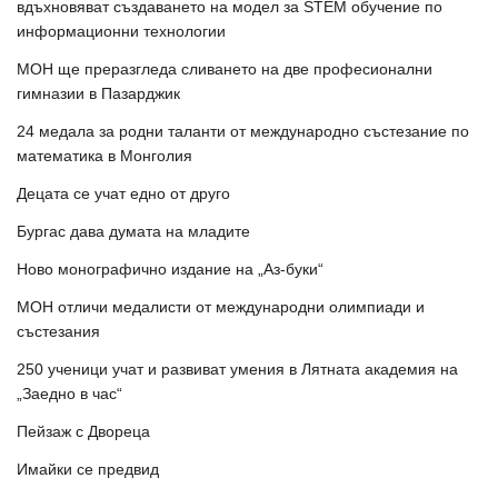
вдъхновяват създаването на модел за STEM обучение по
информационни технологии
МОН ще преразгледа сливането на две професионални
гимназии в Пазарджик
24 медала за родни таланти от международно състезание по
математика в Монголия
Децата се учат едно от друго
Бургас дава думата на младите
Ново монографично издание на „Аз-буки“
МОН отличи медалисти от международни олимпиади и
състезания
250 ученици учат и развиват умения в Лятната академия на
„Заедно в час“
Пейзаж с Двореца
Имайки се предвид