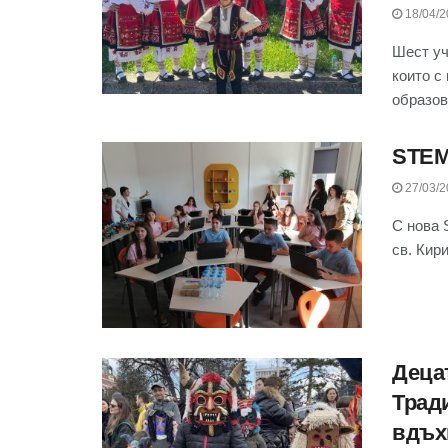
18/04/2
Шест уч
които с
образов
STEM
27/03/2
С нова 
св. Кир
Деца
Трад
вдъх