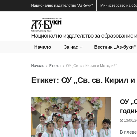
Национално издателство
"Аз-буки"
Министерство на об
Национално издателство за образование и
Начало
За нас
Вестник „Аз-буки“
Начало
Етикет
ОУ „Св. св. Кирил и Методий“
Етикет:
ОУ „Св. св. Кирил 
ОУ „С
годи
13/06/2
В плеве