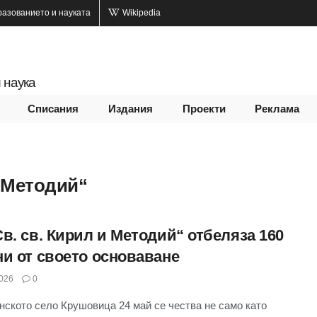
разованието и науката
Wikipedia
 наука
Списания
Издания
Проекти
Реклама
и Методий“
в. св. Кирил и Методий“ отбеляза 160
ни от своето основаване
026
0
нското село Крушовица 24 май се чества не само като