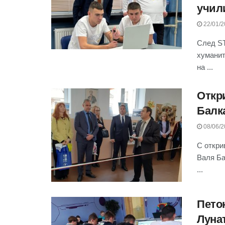
учил
22/01/2
След ST
хуманит
на ...
Откр
Балк
08/06/2
С откри
Валя Ба
...
Пето
Луна