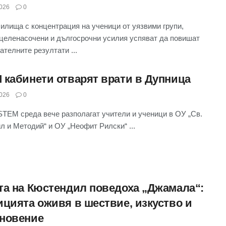
026
0
илища с концентрация на ученици от уязвими групи,
 целенасочени и дългосрочни усилия успяват да повишат
ателните резултати ...
 кабинети отварят врати в Дупница
026
0
STEM среда вече разполагат учители и ученици в ОУ „Св.
ил и Методий“ и ОУ „Неофит Рилски“ ...
та на Кюстендил поведоха „Джамала“:
ицията оживя в шествие, изкуство и
новение