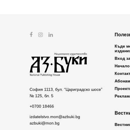
Полез
Къде м
издани
Вход з
Начало
Контак
Абонам
Проект
София 1113, бул. “Цариградско шосе”
№ 125, бл. 5
Реклам
+0700 18466
Вестни
izdatelstvo.mon@azbuki.bg
azbuki@mon.bg
Вестни