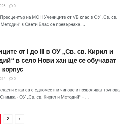
025
0
Пресцентър на МОН Учениците от VБ клас в ОУ „Св. св.
 Методий“ в Свети Влас се превърнаха ...
ците от I до III в ОУ „Св. св. Кирил и
дий“ в село Нови хан ще се обучават
 корпус
024
0
класни стаи са с едноместни чинове и позволяват групова
Снимка - ОУ „Св. св. Кирил и Методий“ – ...
2