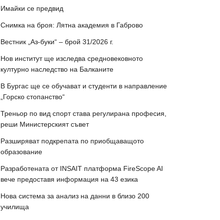
Имайки се предвид
Снимка на броя: Лятна академия в Габрово
Вестник „Аз-буки“ – брой 31/2026 г.
Нов институт ще изследва средновековното
културно наследство на Балканите
В Бургас ще се обучават и студенти в направление
„Горско стопанство“
Треньор по вид спорт става регулирана професия,
реши Министерският съвет
Разширяват подкрепата по приобщаващото
образование
Разработената от INSAIT платформа FireScope AI
вече предоставя информация на 43 езика
Нова система за анализ на данни в близо 200
училища