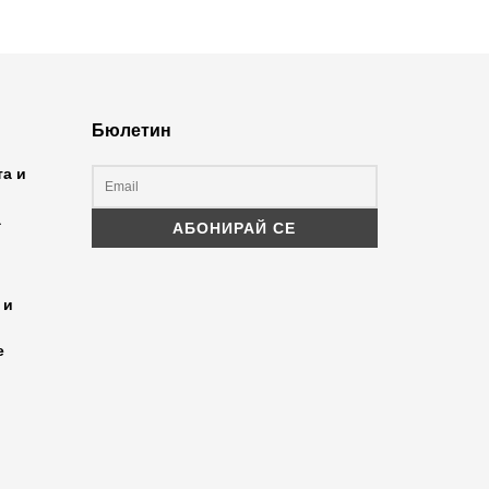
Бюлетин
та и
а
 и
е