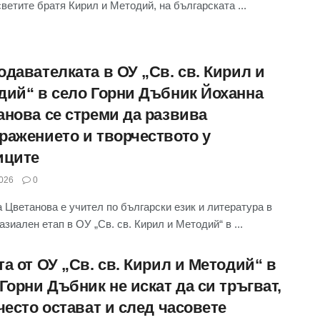
светите братя Кирил и Методий, на българската ...
одавателката в ОУ „Св. св. Кирил и
дий“ в село Горни Дъбник Йоханна
анова се стреми да развива
ражението и творчеството у
иците
026
0
 Цветанова е учител по български език и литература в
азиален етап в ОУ „Св. св. Кирил и Методий“ в ...
а от ОУ „Св. св. Кирил и Методий“ в
Горни Дъбник не искат да си тръгват,
често остават и след часовете