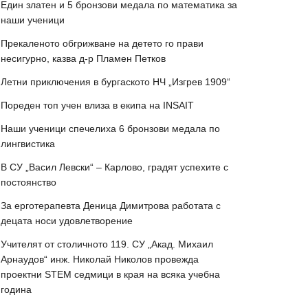
Един златен и 5 бронзови медала по математика за
наши ученици
Прекаленото обгрижване на детето го прави
несигурно, казва д-р Пламен Петков
Летни приключения в бургаското НЧ „Изгрев 1909“
Пореден топ учен влиза в екипа на INSAIT
Наши ученици спечелиха 6 бронзови медала по
лингвистика
В СУ „Васил Левски“ – Карлово, градят успехите с
постоянство
За ерготерапевта Деница Димитрова работата с
децата носи удовлетворение
Учителят от столичното 119. СУ „Акад. Михаил
Арнаудов“ инж. Николай Николов провежда
проектни STEM седмици в края на всяка учебна
година