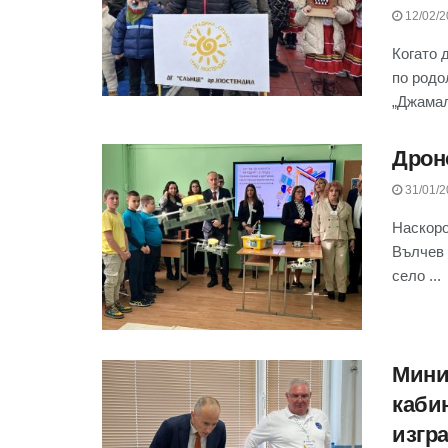
12/02/2
Когато 
по родо
„Джамал
Дрон
31/01/2
Наскоро
Вълчев 
село ...
Мини
каби
изгр