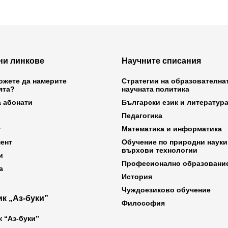
ни линкове
Научните списания
ожете да намерите
Стратегии на образователна
ята?
научната политика
а абонати
Български език и литератур
Педагогика
т
Математика и информатика
ент
Обучение по природни науки
върхови технологии
и
Професионално образовани
а
История
Чуждоезиково обучение
к „Аз-буки”
Философия
к “Аз-буки”