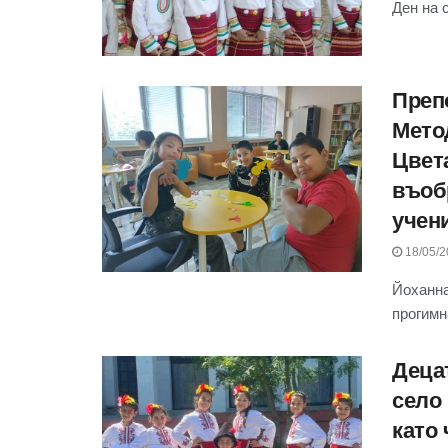
Ден на 
Преп
Мето
Цвет
въоб
учен
18/05/2
Йоханна
прогимн
Децат
село 
като 