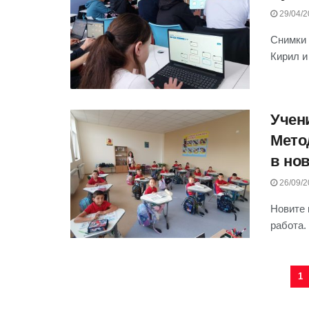
29/04/2
Снимки 
Кирил и
Учени
Мето
в нов
26/09/2
Новите 
работа. 
1