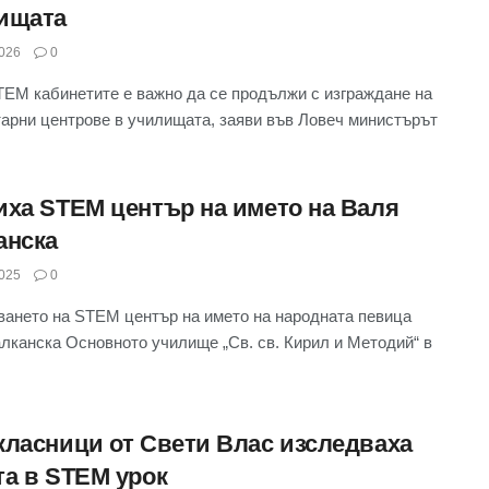
ищата
026
0
EM кабинетите е важно да се продължи с изграждане на
арни центрове в училищата, заяви във Ловеч министърът
иха STEM център на името на Валя
анска
025
0
ването на STEM център на името на народната певица
лканска Основното училище „Св. св. Кирил и Методий“ в
класници от Свети Влас изследваха
та в STEM урок