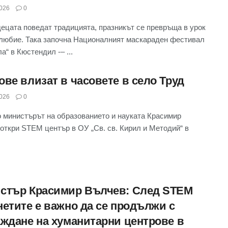
026
0
децата поведат традицията, празникът се превръща в урок
любие. Така започна Националният маскараден фестивал
а“ в Кюстендил -– ...
ове влизат в часовете в село Труд
026
0
 министърът на образованието и науката Красимир
откри STEM център в ОУ „Св. св. Кирил и Методий“ в
стър Красимир Вълчев: След STEM
нетите е важно да се продължи с
аждане на хуманитарни центрове в