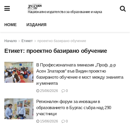
Национално издателство за образование и наука
HOME
ИЗДАНИЯ
Начало
Етикет
проектно базирано обучение
Етикет:
проектно базирано обучение
В Професионалната гимназия „Проф. д-р
Асен Златаров“ във Видин проектно
базираното обучение е мост между знанията
и уменията
25/06/2026
0
Регионален форум за иновации в
образованието в Бургас събра над 290
участници
15/06/2026
0