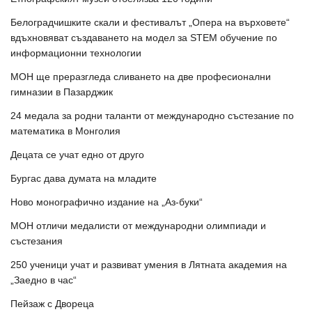
Белоградчишките скали и фестивалът „Опера на върховете“
вдъхновяват създаването на модел за STEM обучение по
информационни технологии
МОН ще преразгледа сливането на две професионални
гимназии в Пазарджик
24 медала за родни таланти от международно състезание по
математика в Монголия
Децата се учат едно от друго
Бургас дава думата на младите
Ново монографично издание на „Аз-буки“
МОН отличи медалисти от международни олимпиади и
състезания
250 ученици учат и развиват умения в Лятната академия на
„Заедно в час“
Пейзаж с Двореца