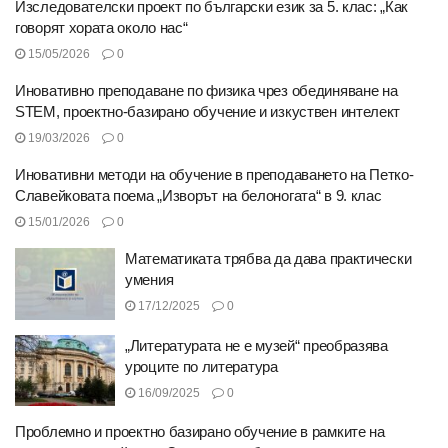
Изследователски проект по български език за 5. клас: „Как
говорят хората около нас“
15/05/2026
0
Иновативно преподаване по физика чрез обединяване на
STEM, проектно-базирано обучение и изкуствен интелект
19/03/2026
0
Иновативни методи на обучение в преподаването на Петко-
Славейковата поема „Изворът на белоногата“ в 9. клас
15/01/2026
0
Математиката трябва да дава практически
умения
17/12/2025
0
„Литературата не е музей“ преобразява
уроците по литература
16/09/2025
0
Проблемно и проектно базирано обучение в рамките на