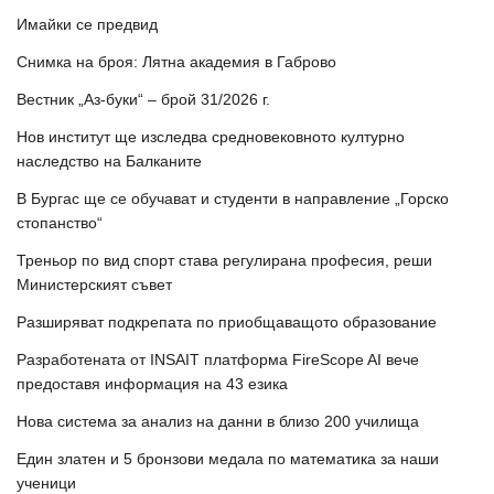
Имайки се предвид
Снимка на броя: Лятна академия в Габрово
Вестник „Аз-буки“ – брой 31/2026 г.
Нов институт ще изследва средновековното културно
наследство на Балканите
В Бургас ще се обучават и студенти в направление „Горско
стопанство“
Треньор по вид спорт става регулирана професия, реши
Министерският съвет
Разширяват подкрепата по приобщаващото образование
Разработената от INSAIT платформа FireScope AI вече
предоставя информация на 43 езика
Нова система за анализ на данни в близо 200 училища
Един златен и 5 бронзови медала по математика за наши
ученици