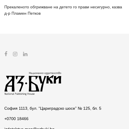
Прекаленото обгрижване на детето го прави несигурно, казва
д-р Пламен Петков
София 1113, бул. “Цариградско шосе” № 125, бл. 5
+0700 18466
izdatelstvo.mon@azbuki.bg