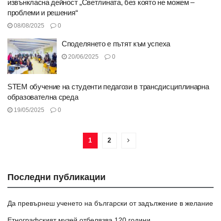
извънкласна дейност „Светлината, без която не можем –
проблеми и решения“
08/08/2025
0
Споделянето е пътят към успеха
20/06/2025
0
STEM обучение на студенти педагози в трансдисциплинарна
образователна среда
19/05/2025
0
1
2
Последни публикации
Да превърнеш ученето на български от задължение в желание
Етнографският музей отбелязва 120 години