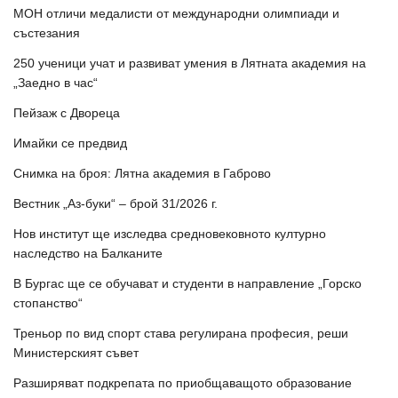
МОН отличи медалисти от международни олимпиади и
състезания
250 ученици учат и развиват умения в Лятната академия на
„Заедно в час“
Пейзаж с Двореца
Имайки се предвид
Снимка на броя: Лятна академия в Габрово
Вестник „Аз-буки“ – брой 31/2026 г.
Нов институт ще изследва средновековното културно
наследство на Балканите
В Бургас ще се обучават и студенти в направление „Горско
стопанство“
Треньор по вид спорт става регулирана професия, реши
Министерският съвет
Разширяват подкрепата по приобщаващото образование