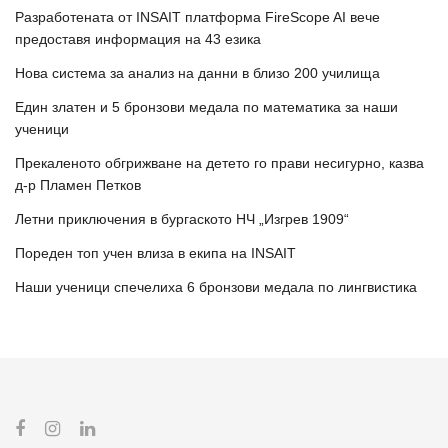
Разработената от INSAIT платформа FireScope AI вече
предоставя информация на 43 езика
Нова система за анализ на данни в близо 200 училища
Един златен и 5 бронзови медала по математика за наши
ученици
Прекаленото обгрижване на детето го прави несигурно, казва
д-р Пламен Петков
Летни приключения в бургаското НЧ „Изгрев 1909“
Пореден топ учен влиза в екипа на INSAIT
Наши ученици спечелиха 6 бронзови медала по лингвистика