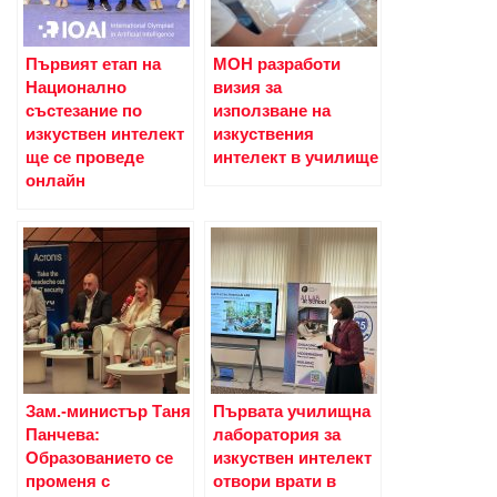
Първият етап на
МОН разработи
Национално
визия за
състезание по
използване на
изкуствен интелект
изкуствения
ще се проведе
интелект в училище
онлайн
Зам.-министър Таня
Първата училищна
Панчева:
лаборатория за
Образованието се
изкуствен интелект
променя с
отвори врати в