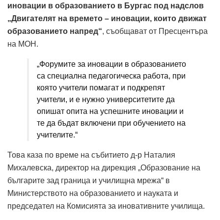
иновации в образованието в Бургас под надслов
„Двигателят на времето – иновации, които движат
образованието напред“
, съобщават от Пресцентъра
на МОН.
„Форумите за иновации в образованието
са специална педагогическа работа, при
която учители помагат и подкрепят
учители, и е нужно университетите да
опишат опита на успешните иновации и
те да бъдат включени при обучението на
учителите.“
Това каза по време на събитието д-р Наталия
Михалевска, директор на дирекция „Образование на
българите зад граница и училищна мрежа“ в
Министерството на образованието и науката и
председател на Комисията за иновативните училища.