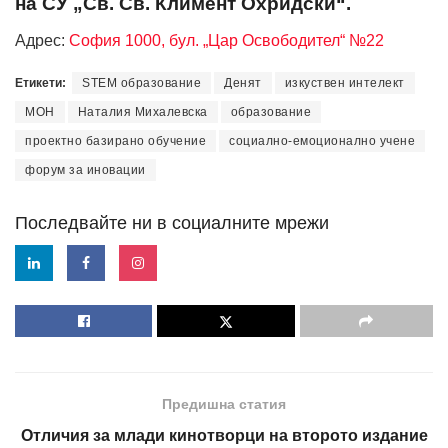
на СУ „Св. Св. Климент Охридски“.
Адрес:
София 1000, бул. „Цар Освободител“ №22
Етикети:
STEM образование
Денят
изкуствен интелект
МОН
Наталия Михалевска
образование
проектно базирано обучение
социално-емоционално учене
форум за иновации
Последвайте ни в социалните мрежи
Предишна статия
Отличия за млади кинотворци на второто издание