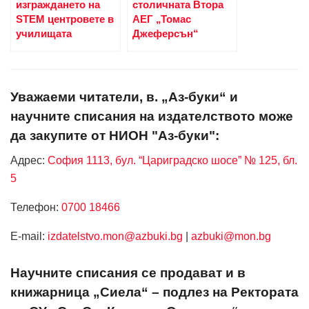
изграждането на
столичната Втора
STEM центровете в
АЕГ „Томас
училищата
Джеферсън“
Уважаеми читатели, в. „Аз-буки“ и
научните списания на издателството може
да закупите от НИОН "Аз-буки":
Адрес:
София 1113, бул. “Цариградско шосе” № 125, бл.
5
Телефон:
0700 18466
Е-mail:
izdatelstvo.mon@azbuki.bg
|
azbuki@mon.bg
Научните списания се продават и в
книжарница „Сиела“ – подлез на Ректората