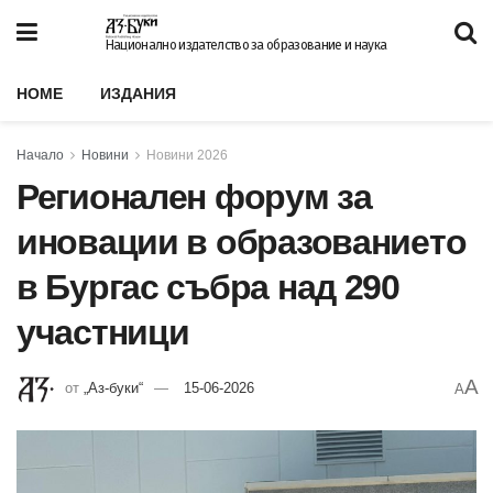
Национално издателство за образование и наука
HOME
ИЗДАНИЯ
Начало
Новини
Новини 2026
Регионален форум за
иновации в образованието
в Бургас събра над 290
участници
A
от
„Аз-буки“
15-06-2026
A