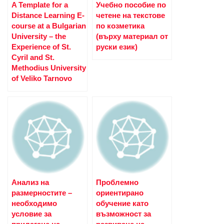
A Template for a
Учебно пособие по
Distance Learning E-
четене на текстове
course at a Bulgarian
по козметика
University – the
(върху материал от
Experience of St.
руски език)
Cyril and St.
Methodius University
of Veliko Tarnovo
Анализ на
Проблемно
размерностите –
ориентирано
необходимо
обучение като
условие за
възможност за