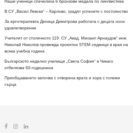
Наши ученици спечелиха 6 бронзови медала по лингвистика
В СУ „Васил Левски“ – Карлово, градят успехите с постоянство
За ерготерапевта Деница Димитрова работата с децата носи
удовлетворение
Учителят от столичното 119. СУ „Акад. Михаил Арнаудов“ инж.
Николай Николов провежда проектни STEM седмици в края на
всяка учебна година
Българското неделно училище „Света София“ в Чикаго
отбелязва 50-годишнина
Приобщаването започва с отворена врата и хора с големи
сърца