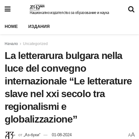
Национално издателство за образование и наука
HOME
ИЗДАНИЯ
Начало
Uncategorized
La letterarura bulgara nella
luce del convegno
internazionale “Le letterature
slave nel xxi secolo tra
regionalismi e
globalizzazione”
A
от
„Аз-буки“
01-08-2024
A