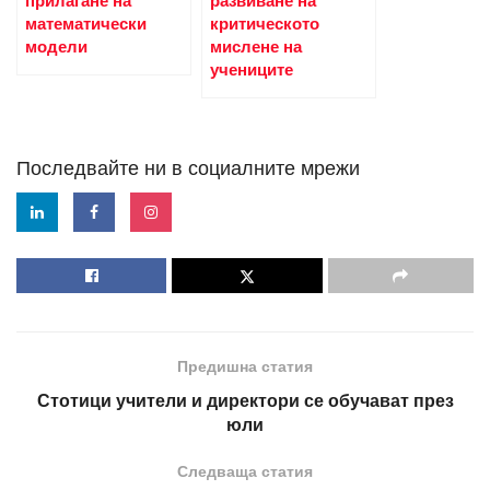
прилагане на
развиване на
математически
критическото
модели
мислене на
учениците
Последвайте ни в социалните мрежи
Предишна статия
Стотици учители и директори се обучават през
юли
Следваща статия