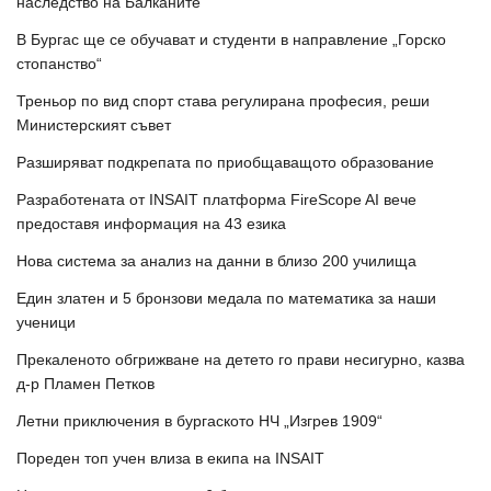
наследство на Балканите
В Бургас ще се обучават и студенти в направление „Горско
стопанство“
Треньор по вид спорт става регулирана професия, реши
Министерският съвет
Разширяват подкрепата по приобщаващото образование
Разработената от INSAIT платформа FireScope AI вече
предоставя информация на 43 езика
Нова система за анализ на данни в близо 200 училища
Един златен и 5 бронзови медала по математика за наши
ученици
Прекаленото обгрижване на детето го прави несигурно, казва
д-р Пламен Петков
Летни приключения в бургаското НЧ „Изгрев 1909“
Пореден топ учен влиза в екипа на INSAIT