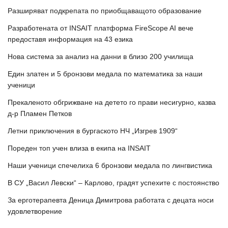
Разширяват подкрепата по приобщаващото образование
Разработената от INSAIT платформа FireScope AI вече
предоставя информация на 43 езика
Нова система за анализ на данни в близо 200 училища
Един златен и 5 бронзови медала по математика за наши
ученици
Прекаленото обгрижване на детето го прави несигурно, казва
д-р Пламен Петков
Летни приключения в бургаското НЧ „Изгрев 1909“
Пореден топ учен влиза в екипа на INSAIT
Наши ученици спечелиха 6 бронзови медала по лингвистика
В СУ „Васил Левски“ – Карлово, градят успехите с постоянство
За ерготерапевта Деница Димитрова работата с децата носи
удовлетворение