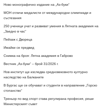
Ново монографично издание на „Аз-буки“
МОН отличи медалисти от международни олимпиади и
състезания
250 ученици учат и развиват умения в Лятната академия на
„Заедно в час“
Пейзаж с Двореца
Имайки се предвид
Снимка на броя: Лятна академия в Габрово
Вестник „Аз-буки“ – брой 31/2026 г.
Нов институт ще изследва средновековното културно
наследство на Балканите
В Бургас ще се обучават и студенти в направление „Горско
стопанство“
Треньор по вид спорт става регулирана професия, реши
Министерският съвет