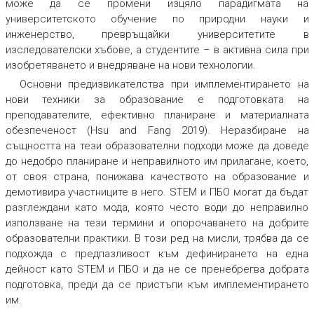
може да се промени изцяло парадигмата на
университетското обучение по природни науки и
инженерство, превръщайки университетите в
изследователски хъбове, а студентите – в активна сила при
изобретяването и внедряване на нови технологии.
Основни предизвикателства при имплементирането на
нови техники за образование е подготовката на
преподавателите, ефективно планиране и материалната
обезпеченост (Hsu and Fang 2019). Неразбиране на
същността на тези образователни подходи може да доведе
до недобро планиране и неправилното им прилагане, което,
от своя страна, понижава качеството на образование и
демотивира участниците в него. STEM и ПБО могат да бъдат
разглеждани като мода, която често води до неправилно
използване на тези термини и опорочаването на добрите
образователни практики. В този ред на мисли, трябва да се
подхожда с предпазливост към дефинирането на една
дейност като STEM и ПБО и да не се пренебрегва добрата
подготовка, преди да се пристъпи към имплементирането
им.