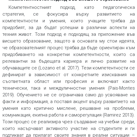
Компетентностният подход, като педагогическа
стратегия, се фокусира върху развитието на
компетентности и умения, които учащите трябва да
придобият, за да бъдат успешни в различни аспекти на
техния живот. Този подход е подходящ за приложение във
висшето образование, защото в основата му стои идеята,
че образователният процес трябва да бъде ориентиран към
придобиването на конкретни компетентности, които са
релевантни за бъдещата кариера и лично развитие на
обучаващите се (Lozano et al. 2017). Тези компетентности се
дефинират в зависимост от конкретните изисквания на
съответната област или професия и включват както
технически, така и междуличностни умения (Pais-Montes
2019). Обучението не се ограничава само до усвояване на
факти и информация, а поставя акцент върху развитието на
умения като критично мислене, решаване на проблеми,
комуникация, екипна работа и саморегулация (Ramirez 2013).
Този процес се реализира чрез създаване на учебни среди,
които насърчават активното участие на студентите и ги
подтикват да прилагат своите знания в реални ситуации –