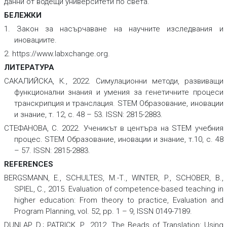
а)
данни от водещи университети по света.
БЕЛЕЖКИ
1. Закон за насърчаване на научните изследвания и
иновациите.
2. https://www.labxchange.org.
ЛИТЕРАТУРА
САКАЛИЙСКА, К., 2022. Симулационни методи, развиващи
функционални знания и умения за генетичните процеси
транскрипция и транслация.
STEM Образование, иновации
и знание
,
т. 12, с. 48 – 53. ISSN: 2815-2883.
СТЕФАНОВА, С. 2022. Ученикът в центъра на STEM учебния
процес.
STEM Образование, иновации и знание
,
т.10, с. 48
– 57. ISSN: 2815-2883.
REFERENCES
а)
BERGSMANN, E., SCHULTES, М.-Т., WINTER, P., SCHOBER, B.,
SPIEL, C., 2015. Evaluation of competence-based teaching in
higher education: From theory to practice,
Evaluation and
Program Planning
,
vol. 52, pp. 1 – 9, ISSN 0149-7189.
DUNLAP, D.; PATRICK, P., 2012. The Beads of Translation: Using