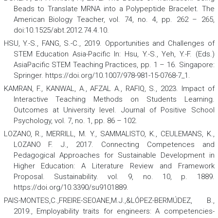
Beads to Translate MRNA into a Polypeptide Bracelet.
The
American Biology Teacher
, vol. 74, no. 4, pp. 262 – 265,
doi:10.1525/abt.2012.74.4.10.
HSU, Y.-S., FANG, S.-C., 2019. Opportunities and Challenges of
STEM Education Asia-Pacific In: Hsu, Y.-S., Yeh, Y.-F. (Eds.)
AsiaPacific STEM Teaching Practice
s, pp. 1 – 16. Singapore:
Springer. https://doi.org/10.1007/978-981-15-0768-7_1.
KAMRAN, F., KANWAL, A., AFZAL A., RAFIQ, S., 2023. Impact of
Interactive Teaching Methods on Students Learning.
Outcomes at University level.
Journal of Positive School
Psychology
,
vol. 7, no. 1, pp. 86 – 102.
LOZANO, R., MERRILL, M. Y., SAMMALISTO, K., CEULEMANS, K.,
LOZANO F. J., 2017. Connecting Competences and
Pedagogical Approaches for Sustainable Development in
Higher Education: A Literature Review and Framework
Proposal.
Sustainability
.
vol. 9, no. 10, p. 1889.
https://doi.org/10.3390/su9101889.
PAIS-MONTES,C.,FREIRE-SEOANE,M.J.,&LÓPEZ-BERMÚDEZ, B.,
2019., Employability traits for engineers: A competencies-