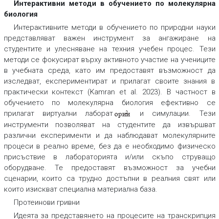
Интерактивни методи в обучението по молекулярна
биология
Интерактивните методи в обучението по природни науки
представляват важен инструмент за ангажиране на
студентите и улесняване на техния учебен процес. Тези
методи се фокусират върху активното участие на учениците
в учебната среда, като им предоставят възможност да
изследват, експериментират и прилагат своите знания в
практически контекст (Kamran et al. 2023). В частност в
обучението по молекулярна биология ефективно се
прилагат виртуални лаборат
и симулации. Тези
2
ории
инструменти позволяват на студентите да извършват
различни експерименти и да наблюдават молекулярните
процеси в реално време, без да е необходимо физическо
присъствие в лабораторията и/или скъпо струващо
оборудване. Те предоставят възможност за учебни
сценарии, които са трудно достъпни в реалния свят или
които изискват специална материална база.
Протеинови гривни
Идеята за представянето на процесите на транскрипция