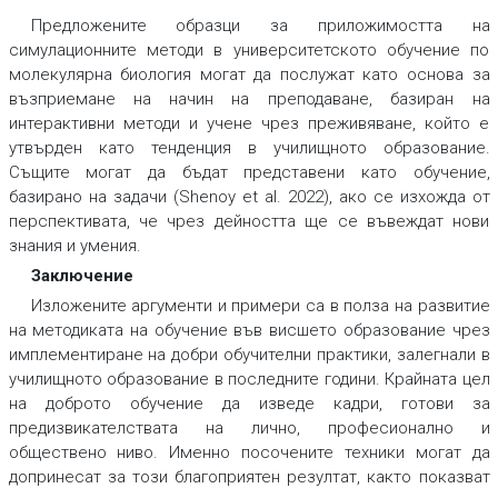
Предложените образци за приложимостта на
симулационните методи в университетското обучение по
молекулярна биология могат да послужат като основа за
възприемане на начин на преподаване, базиран на
интерактивни методи и учене чрез преживяване, който е
утвърден като тенденция в училищното образование.
Същите могат да бъдат представени като обучение,
базирано на задачи (Shenoy et al. 2022), ако се изхожда от
перспективата, че чрез дейността ще се въвеждат нови
знания и умения.
Заключение
Изложените аргументи и примери са в полза на развитие
на методиката на обучение във висшето образование чрез
имплементиране на добри обучителни практики, залегнали в
училищното образование в последните години. Крайната цел
на доброто обучение да изведе кадри, готови за
предизвикателствата на лично, професионално и
обществено ниво. Именно посочените техники могат да
допринесат за този благоприятен резултат, както показват