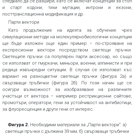
следвало да се разшири, като се включат концепции за стоп
и старт кодони, тихи мутации, интрони и екзони,
посттранслационна модификация и др.
Парти вектори
Като продължение на идеята за обучение чрез
симулационни методи на молекулярнобиологични концепции
ще бъде изложен още един пример – по-строяване на
експресионни вектори посредством светещи пръчки.
Светещите пръчки са популярен парти аксесоар, но също
се използват от гмуркачи, миньори, военни, алпинисти и при
редица извънредни ситуации. В случая се използват къс
вариант на разноцветни светещи пръчки (фигура 2а) и
свързващи тръбички (фигура 2б). По този начин ще се
осигури възможност за изобразяване на различните
участъци от вектора – например рестрикционни сайтове,
промотъри, оператори, гени за устойчивост на антибиотици,
за флуоресценция и други гени от интерес.
Фигура 2.
Необходими материали за „Парти вектори“: а)
светещи пръчки с дължина 39 мм; б) свързващи тръбички