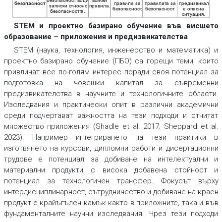
бе
зопасност
, в
оди
всички
без
опасност
правила за
правилат
а за
предизвикал
записки о
тносно
правила.
бе
зопасност
.
бе
зопасност
.
е опасна
бе
зопасностт
а.
ситуация.
STEM и проектно базирано обучение във висшето
образование – приложения и предизвикателства
STEM (наука, технология, инженерство и математика) и
проектно базирано обучение (ПБО) са горещи теми, които
привличат все по-голям интерес поради своя потенциал за
подготовка на човешки капитал за съвременни
предизвикателства в научните и технологичните области.
Изследвания и практически опит в различни академични
среди подчертават важността на тези подходи и отчитат
множество приложения (Shadle et al. 2017; Sheppard et al.
2023). Например интегрирането на тези практики в
изготвянето на курсови, дипломни работи и дисертационни
трудове е потенциал за добиване на интелектуални и
материални продукти с висока добавена стойност и
потенциал за технологичен трансфер. Фокусът върху
интердисциплинарност, сътрудничество и добиване на краен
продукт е крайъгълен камък както в приложните, така и във
фундаменталните научни изследвания. Чрез тези подходи