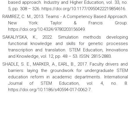
based approach.
Industry and Higher Education
, vol. 33, no.
5, pp. 308 – 326. https://doi.org/10.1177/0950422219854616.
RAMIREZ, C. M., 2013.
Teams - A Competency Based Approach.
New York: Taylor & Francis Group.
https://doi.org/10.4324/9780203156049.
SAKALIYSKA, K., 2022. Simulation methods developing
functional knowledge and skills for genetic processes
transcription and translation.
STEM Education, Innovations
and Knowledge
,
vol. 12, pp. 48 – 53. ISSN: 2815-2883.
SHADLE, S. E., MARKER, A., EARL, B., 2017. Faculty drivers and
barriers: laying the groundwork for undergraduate STEM
education reform in academic departments.
International
Journal of STEM Education
, vol. 4, no. 8.
https://doi.org/10.1186/s40594-017-0062-7.
SHENOY,R.,JAIN,A., BHAGYALAKSHMI K,SHIRALI A.,SHETTY S. B.,
RAMAKRISHNA, A., 2022. A task-based learning strategy in
preclinical medical education.
Advances in Physiology
Education
,
vol. 46, no. 1, pp. 192 – 199.
https://doi.org/10.1152/advan.00173.2020.