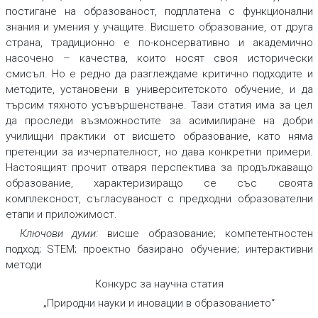
постигане на образованост, подплатена с функционални
знания и умения у учащите. Висшето образование, от друга
страна, традиционно е по-консервативно и академично
насочено – качества, които носят своя исторически
смисъл. Но е редно да разглеждаме критично подходите и
методите, установени в университетското обучение, и да
търсим тяхното усъвършенстване. Тази статия има за цел
да проследи възможностите за асимилиране на добри
училищни практики от висшето образование, като няма
претенции за изчерпателност, но дава конкретни примери.
Настоящият прочит отваря перспектива за продължаващо
образование, характеризиращо се със своята
комплексност, съгласуваност с предходни образователни
етапи и приложимост.
Ключови думи:
висше образование; компетентностен
подход; STEM; проектно базирано обучение; интерактивни
методи
Конкурс за научна статия
„Природни науки и иновации в образованието“