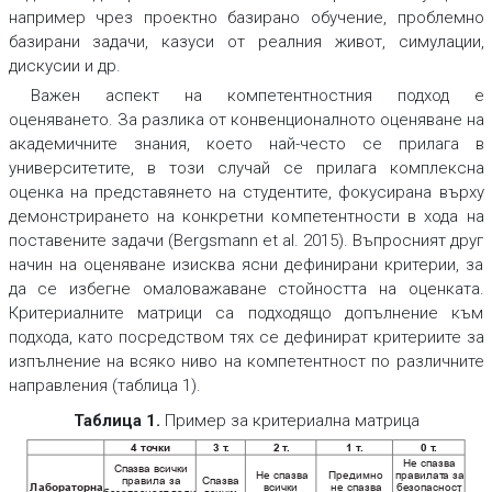
например чрез проектно базирано обучение, проблемно
базирани задачи, казуси от реалния живот, симулации,
дискусии и др.
Важен аспект на компетентностния подход е
оценяването. За разлика от конвенционалното оценяване на
академичните знания, което най-често се прилага в
университетите, в този случай се прилага комплексна
оценка на представянето на студентите, фокусирана върху
демонстрирането на конкретни компетентности в хода на
поставените задачи (Bergsmann et al. 2015). Въпросният друг
начин на оценяване изисква ясни дефинирани критерии, за
да се избегне омаловажаване стойността на оценката.
Критериалните матрици са подходящо допълнение към
подхода, като посредством тях се дефинират критериите за
изпълнение на всяко ниво на компетентност по различните
направления (таблица 1).
Таблица 1.
Пример за критериална матрица
4 то
чки
3 т
.
2 т
.
1 т
.
0 т
.
Не спазва
Спазва в
сички
Не спазва
Предимно
правилат
а за
правила за
Спазва
Л
абораторна
всички
не спазва
бе
зопасност
,