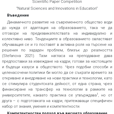
Scientific Paper Competition
“Natural Sciences and Innovations in Education”
Въведение
Динамичното развитие на съвременното общество води
до нужда от адаптация на образованието, така че да
отговори на предизвикателствата на индивидуално и
колективно ниво. Тенденциите в образованието овластяват
обучаващия се и го поставят в активна роля на търсене на
решения по зададен проблем, близък до реалността
(Stefanova 2021). Тази нагласа на преподаване дава
предпоставки за извеждане на кадри, готови за настоящите
и бъдещи казуси в обществото. Чрез подобни способи и
целенасочени политики би могло да се съкрати времето за
откриване и внедряване на нови практики и технологии, като
се стимулира студентската дейност, от една страна, чрез
финансиране на трансфер на технологии в рамките на
1
университетите, каквато практика се утвърждава
, но от
друга – с подготовката на кадри, притежаващи специфичен
набор от знания, умения и компетентности.
Компетентностен подход във висшето образование