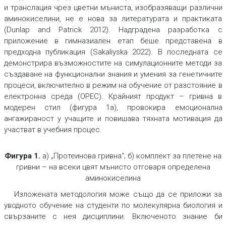
и транслация чрез цветни мъниста, изобразяващи различни
аминокиселини, не е нова за литературата и практиката
(Dunlap and Patrick 2012). Надградена разработка с
приложение в гимназиален етап беше представена в
предходна публикация (Sakaliyska 2022). В последната се
демонстрира възможностите на симулационните методи за
създаване на функционални знания и умения за генетичните
процеси, включително в режим на обучение от разстояние в
електронна среда (ОРЕС). Крайният продукт – гривна в
модерен стил (фигура 1а), провокира емоционална
ангажираност у учащите и повишава тяхната мотивация да
участват в учебния процес.
Фигура 1.
а) „Протеинова гривна“; б) комплект за плетене на
гривни – на всеки цвят мънисто отговаря определена
аминокиселина
Изложената методология може също да се приложи за
уводното обучение на студенти по молекулярна биология и
свързаните с нея дисциплини. Включеното знание би