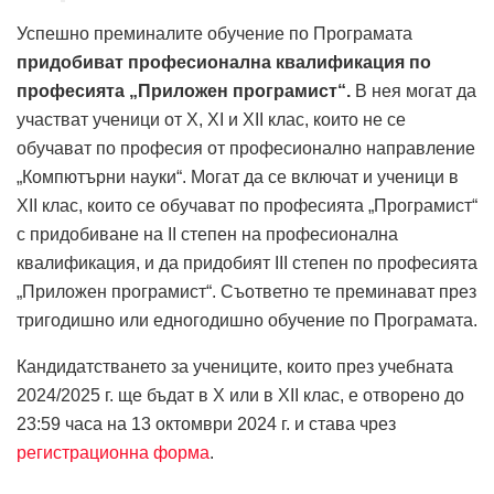
Успешно преминалите обучение по Програмата
придобиват професионална квалификация по
професията „Приложен програмист“.
В нея могат да
участват ученици от Х, ХI и ХII клас, които не се
обучават по професия от професионално направление
„Компютърни науки“. Могат да се включат и ученици в
XII клас, които се обучават по професията „Програмист“
с придобиване на II степен на професионална
квалификация, и да придобият III степен по професията
„Приложен програмист“. Съответно те преминават през
тригодишно или едногодишно обучение по Програмата.
Кандидатстването за учениците, които през учебната
2024/2025 г. ще бъдат в Х или в XII клас, е отворено до
23:59 часа на 13 октомври 2024 г. и става чрез
регистрационна форма
.