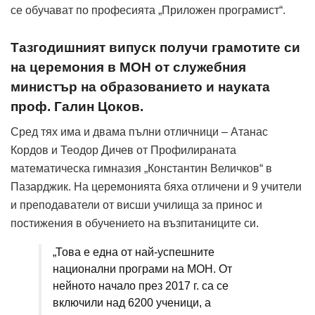
се обучават по професията „Приложен програмист“.
Тазгодишният випуск получи грамотите си
на церемония в МОН от служебния
министър на образованието и науката
проф. Галин Цоков.
Сред тях има и двама пълни отличници – Атанас
Кордов и Теодор Дичев от Профилираната
математическа гимназия „Константин Величков“ в
Пазарджик. На церемонията бяха отличени и 9 учители
и преподаватели от висши училища за принос и
постижения в обучението на възпитаниците си.
„Това е една от най-успешните
национални програми на МОН. От
нейното начало през 2017 г. са се
включили над 6200 ученици, а