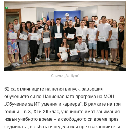
Снимки „Аз-буки“
62 са отличниците на петия випуск, завършил
обучението си по Националната програма на МОН
„Обучение за ИТ умения и кариера“. В рамките на три
години – в Х, ХI и ХII клас, учениците имат занимания
извън учебното време – в свободното си време през
седмицата, в събота и неделя или през ваканциите, и