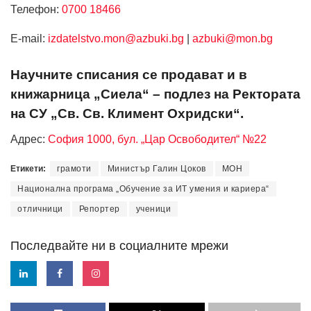
Телефон:
0700 18466
Е-mail:
izdatelstvo.mon@azbuki.bg
|
azbuki@mon.bg
Научните списания се продават и в
книжарница „Сиела“ – подлез на Ректората
на СУ „Св. Св. Климент Охридски“.
Адрес:
София 1000, бул. „Цар Освободител“ №22
Етикети:
грамоти
Министър Галин Цоков
МОН
Национална програма „Обучение за ИТ умения и кариера“
отличници
Репортер
ученици
Последвайте ни в социалните мрежи