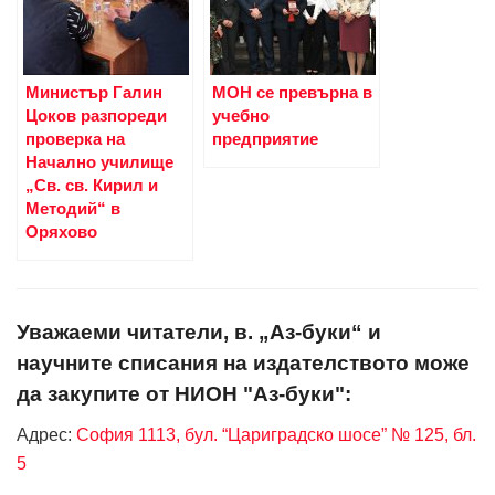
Министър Галин
МОН се превърна в
Цоков разпореди
учебно
проверка на
предприятие
Начално училище
„Св. св. Кирил и
Методий“ в
Оряхово
Уважаеми читатели, в. „Аз-буки“ и
научните списания на издателството може
да закупите от НИОН "Аз-буки":
Адрес:
София 1113, бул. “Цариградско шосе” № 125, бл.
5