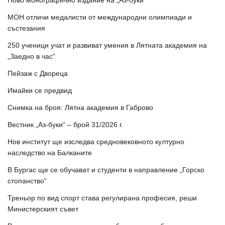
Ново монографично издание на „Аз-буки“
МОН отличи медалисти от международни олимпиади и
състезания
250 ученици учат и развиват умения в Лятната академия на
„Заедно в час“
Пейзаж с Двореца
Имайки се предвид
Снимка на броя: Лятна академия в Габрово
Вестник „Аз-буки“ – брой 31/2026 г.
Нов институт ще изследва средновековното културно
наследство на Балканите
В Бургас ще се обучават и студенти в направление „Горско
стопанство“
Треньор по вид спорт става регулирана професия, реши
Министерският съвет