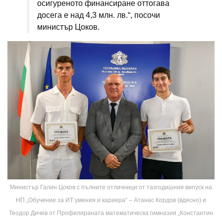
осигуреното финансиране оттогава
досега е над 4,3 млн. лв.“, посочи
министър Цоков.
Министър Галин Цоков с пълните отличници от тазгодишния випуск на
НП „Обучение за ИТ умения и кариера“ – Атанас Кордов (вдясно) и
Теодор Дичев от Профилираната математическа гимназия „Константин