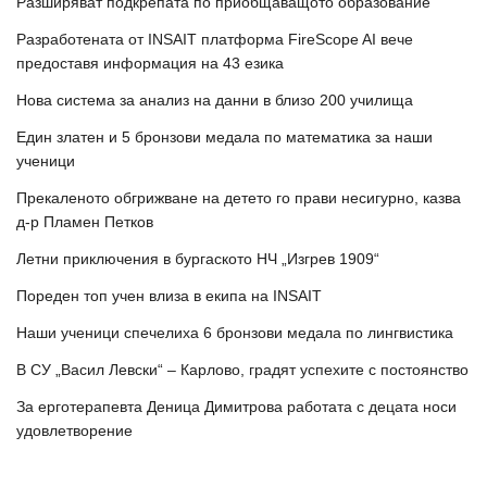
Разширяват подкрепата по приобщаващото образование
Разработената от INSAIT платформа FireScope AI вече
предоставя информация на 43 езика
Нова система за анализ на данни в близо 200 училища
Един златен и 5 бронзови медала по математика за наши
ученици
Прекаленото обгрижване на детето го прави несигурно, казва
д-р Пламен Петков
Летни приключения в бургаското НЧ „Изгрев 1909“
Пореден топ учен влиза в екипа на INSAIT
Наши ученици спечелиха 6 бронзови медала по лингвистика
В СУ „Васил Левски“ – Карлово, градят успехите с постоянство
За ерготерапевта Деница Димитрова работата с децата носи
удовлетворение