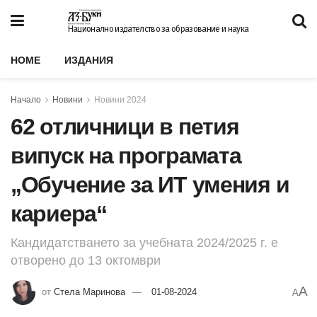
Национално издателство за образование и наука
HOME
ИЗДАНИЯ
Начало
Новини
Новини 2024
62 отличници в петия
випуск на програмата
„Обучение за ИТ умения и
кариера“
Кандидатстването за учебната 2024/2025 г. е
отворено до 13 октомври
A
от
Стела Маринова
01-08-2024
A