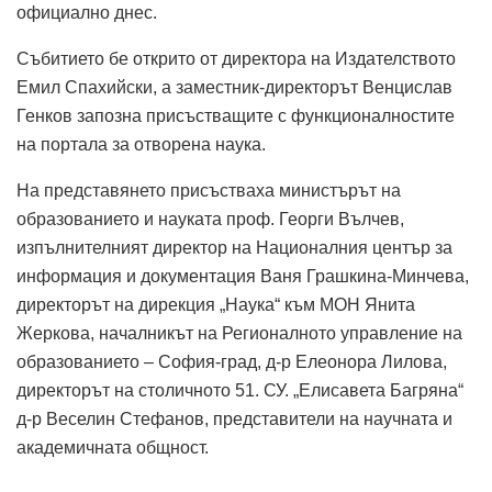
официално днес.
Събитието бе открито от директора на Издателството
Емил Спахийски, а заместник-директорът Венцислав
Генков запозна присъстващите с функционалностите
на портала за отворена наука.
На представянето присъстваха министърът на
образованието и науката проф. Георги Вълчев,
изпълнителният директор на Националния център за
информация и документация Ваня Грашкина-Минчева,
директорът на дирекция „Наука“ към МОН Янита
Жеркова, началникът на Регионалното управление на
образованието – София-град, д-р Елеонора Лилова,
директорът на столичното 51. СУ. „Елисавета Багряна“
д-р Веселин Стефанов, представители на научната и
академичната общност.