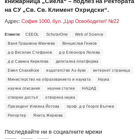
книжарница „Сиела“ – подлез на Ректората
на СУ „Св. Св. Климент Охридски“.
Адрес:
София 1000, бул. „Цар Освободител“ №22
Етикети:
CEEOL
ScholarOne
Web of Science
Ваня Грашкина-Минчева
Венцислав Генков
д-р Веселин Стефанов
д-р Елеонора Лилова
д-р Савина Кирилова
дигитална платформа
Емил Спахийски
издателство Аз-буки
интернет страница
Министерство на образованието и науката
Наука
научни списания
научни статии
НАЦИД
отворен достъп
отворена наука
Президент Илияна Йотова
проф. д-р Георги Вълчев
Репортер
Янита Жеркова
Последвайте ни в социалните мрежи