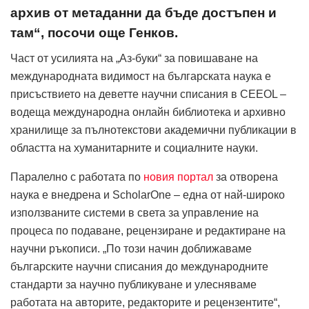
архив от метаданни да бъде достъпен и
там“, посочи още Генков.
Част от усилията на „Аз-буки“ за повишаване на
международната видимост на българската наука е
присъствието на деветте научни списания в CEEOL –
водеща международна онлайн библиотека и архивно
хранилище за пълнотекстови академични публикации в
областта на хуманитарните и социалните науки.
Паралелно с работата по
новия портал
за отворена
наука е внедрена и ScholarOne – една от най-широко
използваните системи в света за управление на
процеса по подаване, рецензиране и редактиране на
научни ръкописи. „По този начин доближаваме
българските научни списания до международните
стандарти за научно публикуване и улесняваме
работата на авторите, редакторите и рецензентите“,