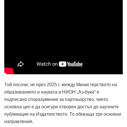
Той посочи, че през 2025 г. между Министерството на
образованието и науката и НИОН „Аз-буки“ е
подписано споразумение за партньорство, чиято
основна цел е да осигури отворен достъп до научните
публикации на Издателството. То обхваща три основни
направления.