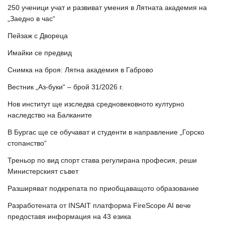
250 ученици учат и развиват умения в Лятната академия на
„Заедно в час“
Пейзаж с Двореца
Имайки се предвид
Снимка на броя: Лятна академия в Габрово
Вестник „Аз-буки“ – брой 31/2026 г.
Нов институт ще изследва средновековното културно
наследство на Балканите
В Бургас ще се обучават и студенти в направление „Горско
стопанство“
Треньор по вид спорт става регулирана професия, реши
Министерският съвет
Разширяват подкрепата по приобщаващото образование
Разработената от INSAIT платформа FireScope AI вече
предоставя информация на 43 езика