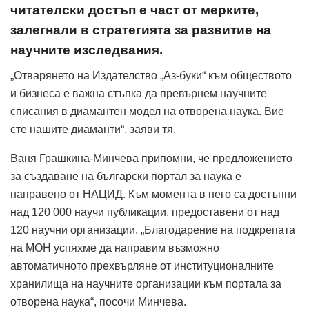
читателски достъп е част от мерките,
залегнали в стратегията за развитие на
научните изследвания.
„Отварянето на Издателство „Аз-буки“ към обществото
и бизнеса е важна стъпка да превърнем научните
списания в диамантен модел на отворена наука. Вие
сте нашите диаманти“, заяви тя.
Ваня Грашкина-Минчева припомни, че предложението
за създаване на български портал за наука е
направено от НАЦИД. Към момента в него са достъпни
над 120 000 научи публикации, предоставени от над
120 научни организации. „Благодарение на подкрепата
на МОН успяхме да направим възможно
автоматичното прехвърляне от институционалните
хранилища на научните организации към портала за
отворена наука“, посочи Минчева.