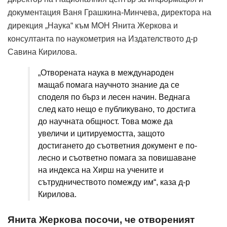
документация Ваня Грашкина-Минчева, директора на
дирекция „Наука“ към МОН Янита Жеркова и
консултанта по наукометрия на Издателството д-р
Савина Кирилова.
„Отворената наука в международен
мащаб помага научното знание да се
споделя по бърз и лесен начин. Веднага
след като нещо е публикувано, то достига
до научната общност. Това може да
увеличи и цитируемостта, защото
достигането до съответния документ е по-
лесно и съответно помага за повишаване
на индекса на Хирш на учените и
сътрудничеството помежду им“, каза д-р
Кирилова.
Янита Жеркова посочи, че отвореният