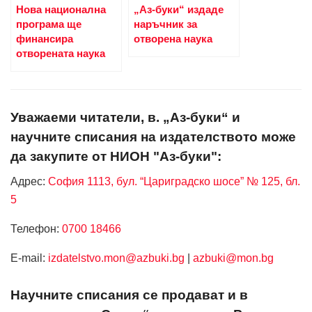
Нова национална
„Аз-буки“ издаде
програма ще
наръчник за
финансира
отворена наука
отворената наука
Уважаеми читатели, в. „Аз-буки“ и
научните списания на издателството може
да закупите от НИОН "Аз-буки":
Адрес:
София 1113, бул. “Цариградско шосе” № 125, бл.
5
Телефон:
0700 18466
Е-mail:
izdatelstvo.mon@azbuki.bg
|
azbuki@mon.bg
Научните списания се продават и в