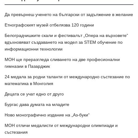
Да превърнеш ученето на български от задължение в желание
Етнографският музей отбелязва 120 години
Белоградчишките скали и фестивалът „Опера на върховете“
вдъхновяват създаването на модел за STEM обучение по
информационни технологии
МОН ще преразгледа сливането на две професионални
гимназии в Пазарджик
24 медала за родни таланти от международно състезание по
математика в Монголия
Децата се учат едно от друго
Бургас дава думата на младите
Ново монографично издание на „Аз-буки“
МОН отличи медалисти от международни олимпиади и
състезания