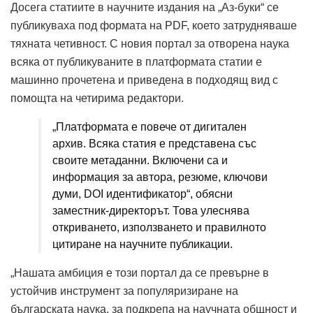
Досега статиите в научните издания на „Аз-буки“ се
публикуваха под формата на PDF, което затрудняваше
тяхната четивност. С новия портал за отворена наука
всяка от публикуваните в платформата статии е
машинно прочетена и приведена в подходящ вид с
помощта на четирима редактори.
„Платформата е повече от дигитален
архив. Всяка статия е представена със
своите метаданни. Включени са и
информация за автора, резюме, ключови
думи, DOI идентификатор“, обясни
заместник-директорът. Това улеснява
откриването, използването и правилното
цитиране на научните публикации.
„Нашата амбиция е този портал да се превърне в
устойчив инструмент за популяризиране на
българската наука, за подкрепа на научната общност и