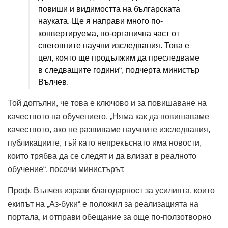
повиши и видимостта на българската
науката. Ще я направи много по-
конвертируема, по-органична част от
световните научни изследвания. Това е
цел, която ще продължим да преследваме
в следващите години“, подчерта министър
Вълчев.
Той допълни, че това е ключово и за повишаване на
качеството на обучението. „Няма как да повишаваме
качеството, ако не развиваме научните изследвания,
публикациите, тъй като непрекъснато има новости,
които трябва да се следят и да влизат в реалното
обучение“, посочи министърът.
Проф. Вълчев изрази благодарност за усилията, които
екипът на „Аз-буки“ е положил за реализацията на
портала, и отправи обещание за още по-ползотворно