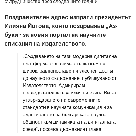
сътрудничество през следващите години.
Поздравителен адрес изпрати президентът
Илияна Йотова, която поздравява „Аз-
буки“ за новия портал на научните
списания на Издателството.
„Създаването на тази модерна дигитална
платформа е значима стъпка към по-
широк, равнопоставен и улеснен достъп
до научното съдържание, публикувано от
Издателството. Адмирирам
последователните усилия на екипа Ви за
утвърждаването на съвременните
стандарти в научната комуникация и за
адаптирането на българската научна
общност към динамиката на дигиталната
среда“, посочва държавният глава.