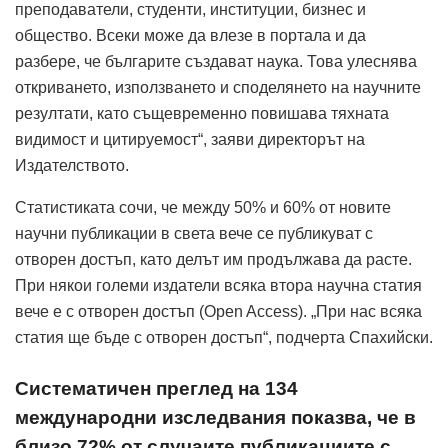
преподаватели, студенти, институции, бизнес и
общество. Всеки може да влезе в портала и да
разбере, че българите създават наука. Това улеснява
откриването, използването и споделянето на научните
резултати, като същевременно повишава тяхната
видимост и цитируемост“, заяви директорът на
Издателството.
Статистиката сочи, че между 50% и 60% от новите
научни публикации в света вече се публикуват с
отворен достъп, като делът им продължава да расте.
При някои големи издатели всяка втора научна статия
вече е с отворен достъп (Open Access). „При нас всяка
статия ще бъде с отворен достъп“, подчерта Спахийски.
Систематичен преглед на 134
международни изследвания показва, че в
близо 72% от случаите публикациите с