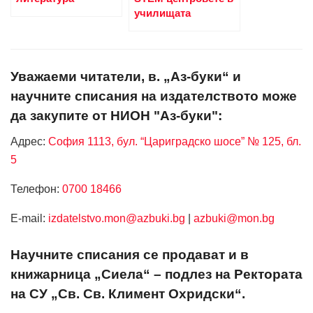
училищата
Уважаеми читатели, в. „Аз-буки“ и
научните списания на издателството може
да закупите от НИОН "Аз-буки":
Адрес:
София 1113, бул. “Цариградско шосе” № 125, бл.
5
Телефон:
0700 18466
Е-mail:
izdatelstvo.mon@azbuki.bg
|
azbuki@mon.bg
Научните списания се продават и в
книжарница „Сиела“ – подлез на Ректората
на СУ „Св. Св. Климент Охридски“.