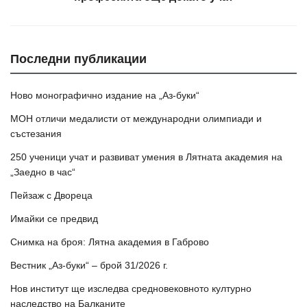
Последни публикации
Ново монографично издание на „Аз-буки“
МОН отличи медалисти от международни олимпиади и
състезания
250 ученици учат и развиват умения в Лятната академия на
„Заедно в час“
Пейзаж с Двореца
Имайки се предвид
Снимка на броя: Лятна академия в Габрово
Вестник „Аз-буки“ – брой 31/2026 г.
Нов институт ще изследва средновековното културно
наследство на Балканите