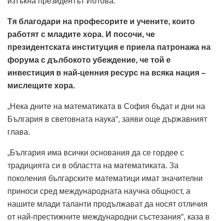
изтъкна президентът Йотова.
Тя благодари на професорите и учените, които
работят с младите хора. И посочи, че
президентската институция е приела патронажа на
форума с дълбокото убеждение, че той е
инвестиция в най-ценния ресурс на всяка нация –
мислещите хора.
„Нека дните на математиката в София бъдат и дни на
България в световната наука“, заяви още държавният
глава.
„България има всички основания да се гордее с
традицията си в областта на математиката. За
поколения българските математици имат значителни
приноси сред международната научна общност, а
нашите млади таланти продължават да носят отличия
от най-престижните международни състезания“, каза в