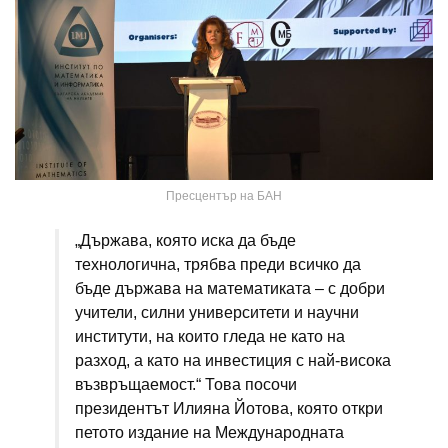
Пресцентър на БАН
„Държава, която иска да бъде
технологична, трябва преди всичко да
бъде държава на математиката – с добри
учители, силни университети и научни
институти, на които гледа не като на
разход, а като на инвестиция с най-висока
възвръщаемост.“ Това посочи
президентът Илияна Йотова, която откри
петото издание на Международната