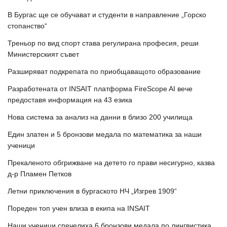
В Бургас ще се обучават и студенти в направление „Горско
стопанство“
Треньор по вид спорт става регулирана професия, реши
Министерският съвет
Разширяват подкрепата по приобщаващото образование
Разработената от INSAIT платформа FireScope AI вече
предоставя информация на 43 езика
Нова система за анализ на данни в близо 200 училища
Един златен и 5 бронзови медала по математика за наши
ученици
Прекаленото обгрижване на детето го прави несигурно, казва
д-р Пламен Петков
Летни приключения в бургаското НЧ „Изгрев 1909“
Пореден топ учен влиза в екипа на INSAIT
Наши ученици спечелиха 6 бронзови медала по лингвистика