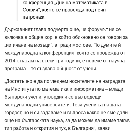
конференция „Дни на математиката в
София“, която се провежда под неин
патронаж.
Държавният глава подчерта още, че форумът не се
включва в общия хор, в който обикновено се говори за
„изтичане на мозъци“, а гради мостове. По думите ѝ
международната конференция, която се провежда от
2014 г. насам на всеки три години, е повече от научна
програма – тя създава общност от учени.
„Достатъчно е да погледнем носителите на наградата
на Института по математика и информатика – млади
български учени, утвърдили се във водещи
международни университети. Тези учени са нашата
гордост, но и си задаваме и въпроса какво не сме дали
още на българската наука, за да можем да имаме такъв
тип работа и открития и тук, в България“, заяви