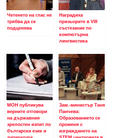
Четенето на глас не
Наградиха
трябва да се
призьорите в VIII
подценява
състезание по
компютърна
лингвистика
МОН публикува
Зам.-министър Таня
верните отговори
Панчева:
на държавния
Образованието се
зрелостен изпит по
променя с
български език и
изграждането на
литература
STEM центровете в