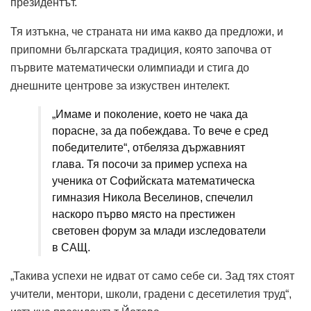
президентът.
Тя изтъкна, че страната ни има какво да предложи, и
припомни българската традиция, която започва от
първите математически олимпиади и стига до
днешните центрове за изкуствен интелект.
„Имаме и поколение, което не чака да
порасне, за да побеждава. То вече е сред
победителите“, отбеляза държавният
глава. Тя посочи за пример успеха на
ученика от Софийската математическа
гимназия Никола Веселинов, спечелил
наскоро първо място на престижен
световен форум за млади изследователи
в САЩ.
„Такива успехи не идват от само себе си. Зад тях стоят
учители, ментори, школи, градени с десетилетия труд“,