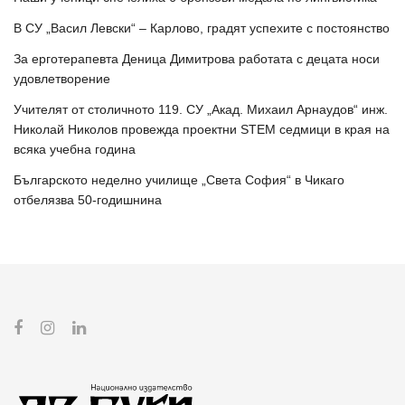
В СУ „Васил Левски“ – Карлово, градят успехите с постоянство
За ерготерапевта Деница Димитрова работата с децата носи
удовлетворение
Учителят от столичното 119. СУ „Акад. Михаил Арнаудов“ инж.
Николай Николов провежда проектни STEM седмици в края на
всяка учебна година
Българското неделно училище „Света София“ в Чикаго
отбелязва 50-годишнина