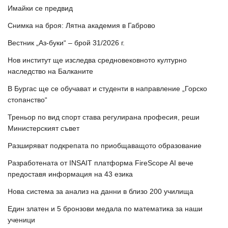
Имайки се предвид
Снимка на броя: Лятна академия в Габрово
Вестник „Аз-буки“ – брой 31/2026 г.
Нов институт ще изследва средновековното културно
наследство на Балканите
В Бургас ще се обучават и студенти в направление „Горско
стопанство“
Треньор по вид спорт става регулирана професия, реши
Министерският съвет
Разширяват подкрепата по приобщаващото образование
Разработената от INSAIT платформа FireScope AI вече
предоставя информация на 43 езика
Нова система за анализ на данни в близо 200 училища
Един златен и 5 бронзови медала по математика за наши
ученици