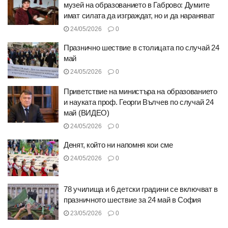
музей на образованието в Габрово: Думите
имат силата да изграждат, но и да нараняват
24/05/2026
0
Празнично шествие в столицата по случай 24
май
24/05/2026
0
Приветствие на министъра на образованието
и науката проф. Георги Вълчев по случай 24
май (ВИДЕО)
24/05/2026
0
Денят, който ни напомня кои сме
24/05/2026
0
78 училища и 6 детски градини се включват в
празничното шествие за 24 май в София
23/05/2026
0