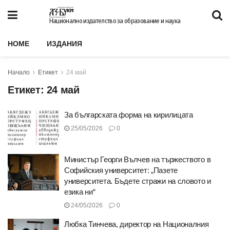
Национално издателство за образование и наука
HOME
ИЗДАНИЯ
Начало
Етикет
24 май
Етикет:
24 май
За българската форма на кирилицата
25/05/2026
0
Министър Георги Вълчев на тържеството в
Софийския университет: „Пазете
университета. Бъдете стражи на словото и
езика ни“
24/05/2026
0
Любка Тинчева, директор на Националния