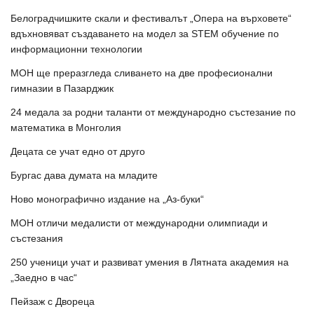
Белоградчишките скали и фестивалът „Опера на върховете“
вдъхновяват създаването на модел за STEM обучение по
информационни технологии
МОН ще преразгледа сливането на две професионални
гимназии в Пазарджик
24 медала за родни таланти от международно състезание по
математика в Монголия
Децата се учат едно от друго
Бургас дава думата на младите
Ново монографично издание на „Аз-буки“
МОН отличи медалисти от международни олимпиади и
състезания
250 ученици учат и развиват умения в Лятната академия на
„Заедно в час“
Пейзаж с Двореца