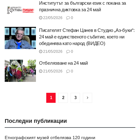
Институтът за български език с покана за
празнична диктовка за 24 май
22/05/2026
0
Писателят Стефан Цанев в Студио „Аз-буки“:
24 май е единственото събитие, което ни
обединява като народ (ВИДЕО)
21/05/2026
0
Отбелязване на 24 май
21/05/2026
0
1
2
3
Последни публикации
Етнографският музей отбелязва 120 години