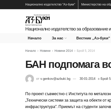
Национално издателство
"Аз-буки"
Министерство на об
Национално издателство за образование и
Начало
За нас
Вестник „Аз-буки“
Начало
Новини
Новини 2014
Брой 5, 2014
БАН подпомага в
от
v.genkov@azbuki.bg
30-01-2014
в
Брой 5
По проект съвместно с Института по металоз
„Технически системи за защита на обекти от 
инфраструктура”. Приемът на студенти започв