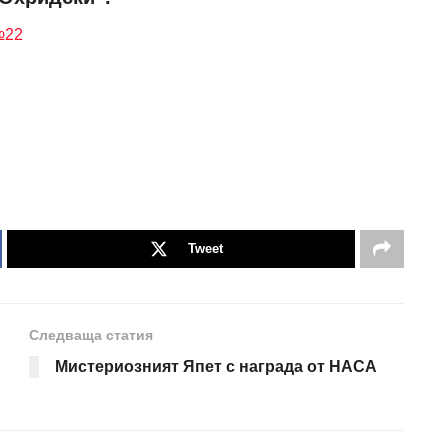
№22
Tweet
Следваща статия
Мистериозният Япет с награда от НАСА