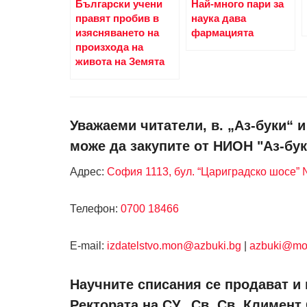
Български учени
Най-много пари за
правят пробив в
наука дава
изясняването на
фармацията
произхода на
живота на Земята
Уважаеми читатели, в. „Аз-буки“ 
може да закупите от НИОН "Аз-бук
Адрес:
София 1113, бул. “Цариградско шосе” №
Телефон:
0700 18466
Е-mail:
izdatelstvo.mon@azbuki.bg
|
azbuki@mo
Научните списания се продават и 
Ректората на СУ „Св. Св. Климент