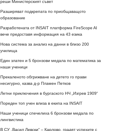
реши Министерският съвет
Разширяват подкрепата по приобщаващото
образование
Разработената от INSAIT платформа FireScope AI
вече предоставя информация на 43 езика
Нова система за анализ на данни в близо 200
училища
Един златен и 5 бронзови медала по математика за
наши ученици
Прекаленото обгрижване на детето го прави
несигурно, казва д-р Пламен Петков
Летни приключения в бургаското НЧ „Изгрев 1909“
Пореден топ учен влиза в екипа на INSAIT
Наши ученици спечелиха 6 бронзови медала по
лингвистика
В СУ „Васил Левски“ – Карлово, градят успехите с