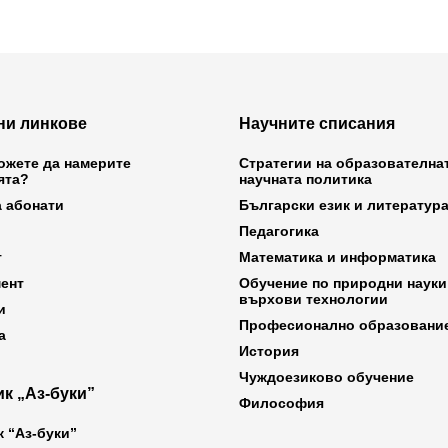
ни линкове
Научните списания
ожете да намерите
Стратегии на образователна
ята?
научната политика
а абонати
Български език и литератур
Педагогика
т
Математика и информатика
ент
Обучение по природни науки
върхови технологии
и
Професионално образовани
а
История
Чуждоезиково обучение
к „Аз-буки”
Философия
к “Аз-буки”