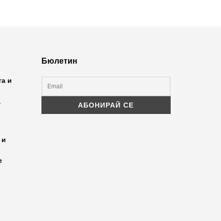
Бюлетин
та и
а
 и
е