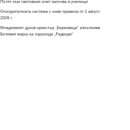
Пътят към световния елит започва в училище
Осигурителната система с нови правила от 1 август
2026 г.
Младежкият духов оркестър „Берковица“ изпълнява
Ботевия марш на парахода „Радецки“