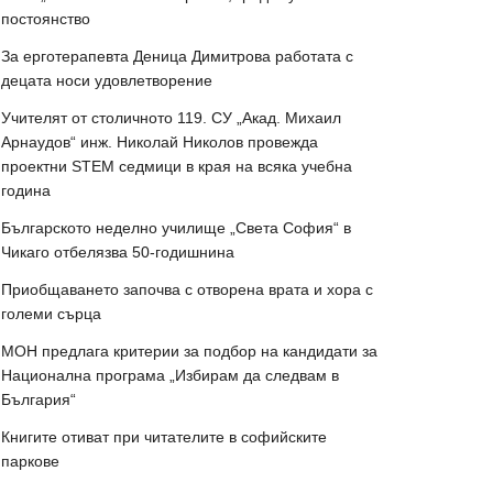
постоянство
За ерготерапевта Деница Димитрова работата с
децата носи удовлетворение
Учителят от столичното 119. СУ „Акад. Михаил
Арнаудов“ инж. Николай Николов провежда
проектни STEM седмици в края на всяка учебна
година
Българското неделно училище „Света София“ в
Чикаго отбелязва 50-годишнина
Приобщаването започва с отворена врата и хора с
големи сърца
МОН предлага критерии за подбор на кандидати за
Национална програма „Избирам да следвам в
България“
Книгите отиват при читателите в софийските
паркове