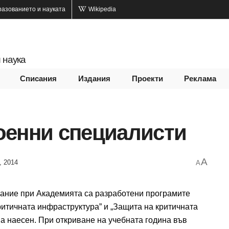
разованието и науката
Wikipedia
 наука
Списания
Издания
Проекти
Реклама
оенни специалисти
A
, 2014
A
нание при Академията са разработени програмите
критичната инфраструктура” и „Защита на критичната
а наесен. При откриване на учебната година във