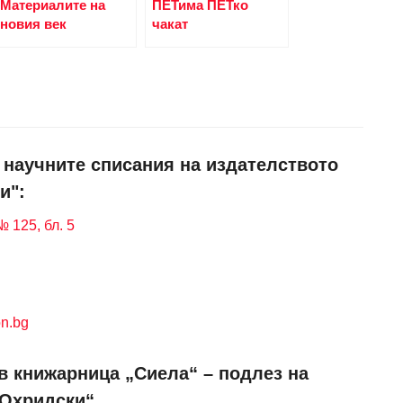
Материалите на
ПЕТима ПЕТко
новия век
чакат
и научните списания на издателството
и":
 125, бл. 5
n.bg
в книжарница „Сиела“ – подлез на
 Охридски“.