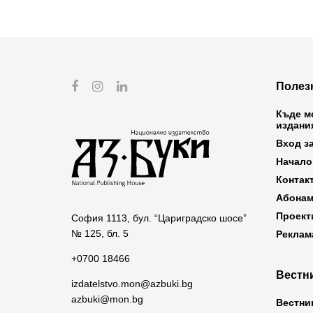
Полез
Къде м
издани
Вход з
Начало
Контак
Абонам
Проект
София 1113, бул. “Цариградско шосе”
№ 125, бл. 5
Реклам
+0700 18466
Вестни
izdatelstvo.mon@azbuki.bg
azbuki@mon.bg
Вестни