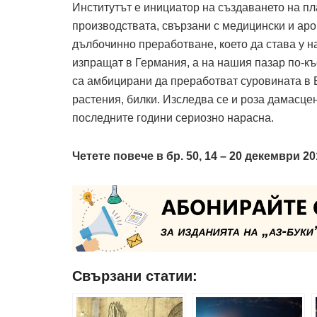
Институтът е инициатор на създаването на п
производствата, свързани с медицински и аро
дълбочинно преработване, което да става у на
изпращат в Германия, а на нашия пазар по-къ
са амбицирани да преработват суровината в 
растения, билки. Изследва се и роза дамасцен
последните години сериозно нарасна.
Четете повече в бр. 50, 14 – 20 декември 201
Свързани статии: