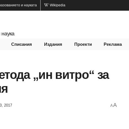
разованието и науката
Wikipedia
 наука
Списания
Издания
Проекти
Реклама
етода „ин витро“ за
ия
A
0, 2017
A