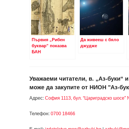
Първия „Рибен
Да живееш с бяло
буквар“ показва
джудже
БАН
Уважаеми читатели, в. „Аз-буки“ 
може да закупите от НИОН "Аз-бук
Адрес:
София 1113, бул. “Цариградско шосе” №
Телефон:
0700 18466