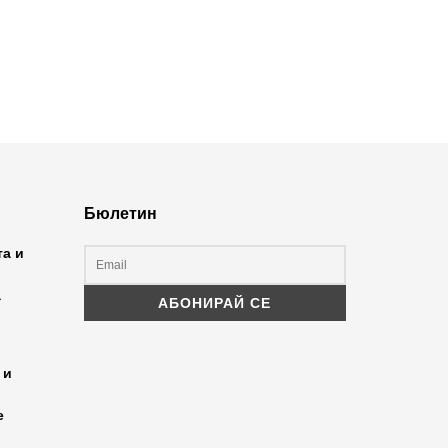
Бюлетин
та и
а
 и
е