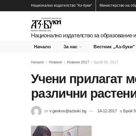
Национално издателство
"Аз-буки"
Министерство на об
Национално издателство за образование и
Начало
За нас
Вестник „Аз-буки“
Начало
Новини
Новини 2017
Брой 50, 2017
Учени прилагат м
различни растен
от
v.genkov@azbuki.bg
14-12-2017
в
Брой 5