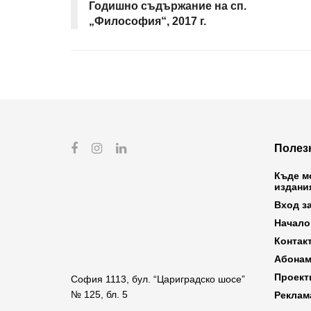
Годишно съдържание на сп.
„Философия“, 2017 г.
Полез
Къде м
издани
Вход з
Начало
Контак
Абонам
Проект
София 1113, бул. “Цариградско шосе”
№ 125, бл. 5
Реклам