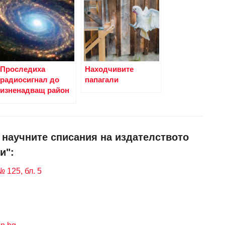
Проследиха
Находчивите
радиосигнал до
папагали
изненадващ район
и научните списания на издателството
и":
 125, бл. 5