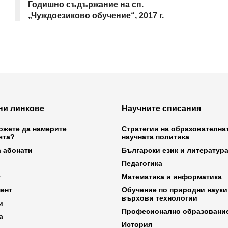
Годишно съдържание на сп.
„Чуждоезиково обучение“, 2017 г.
ни линкове
Научните списания
ожете да намерите
Стратегии на образователна
ята?
научната политика
а абонати
Български език и литератур
Педагогика
т
Математика и информатика
ент
Обучение по природни науки
върхови технологии
и
Професионално образовани
а
История