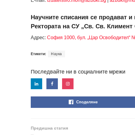
Е-mail:
izdatelstvo.mon@azbuki.bg
|
azbuki@mo
Научните списания се продават и 
Ректората на СУ „Св. Св. Климент
Адрес:
София 1000, бул. „Цар Освободител“ 
Етикети:
Наука
Последвайте ни в социалните мрежи
Споделяне
Предишна статия