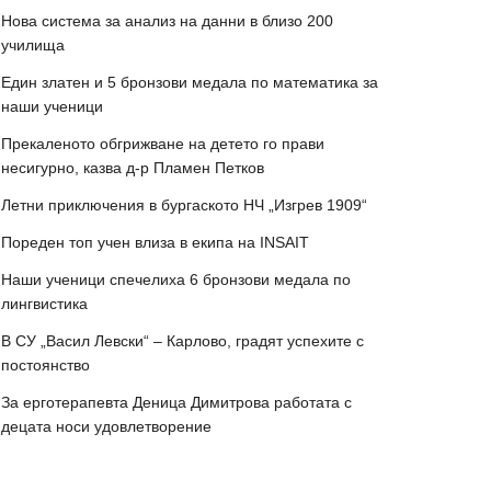
Нова система за анализ на данни в близо 200
училища
Един златен и 5 бронзови медала по математика за
наши ученици
Прекаленото обгрижване на детето го прави
несигурно, казва д-р Пламен Петков
Летни приключения в бургаското НЧ „Изгрев 1909“
Пореден топ учен влиза в екипа на INSAIT
Наши ученици спечелиха 6 бронзови медала по
лингвистика
В СУ „Васил Левски“ – Карлово, градят успехите с
постоянство
За ерготерапевта Деница Димитрова работата с
децата носи удовлетворение