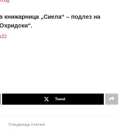
n.bg
в книжарница „Сиела“ – подлез на
 Охридски“.
№22
Tweet
Следваща статия