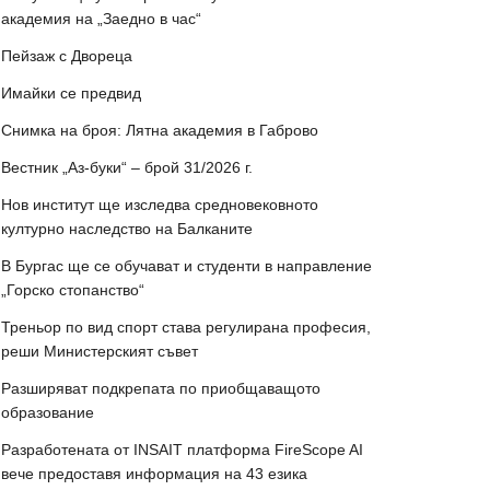
академия на „Заедно в час“
Пейзаж с Двореца
Имайки се предвид
Снимка на броя: Лятна академия в Габрово
Вестник „Аз-буки“ – брой 31/2026 г.
Нов институт ще изследва средновековното
културно наследство на Балканите
В Бургас ще се обучават и студенти в направление
„Горско стопанство“
Треньор по вид спорт става регулирана професия,
реши Министерският съвет
Разширяват подкрепата по приобщаващото
образование
Разработената от INSAIT платформа FireScope AI
вече предоставя информация на 43 езика