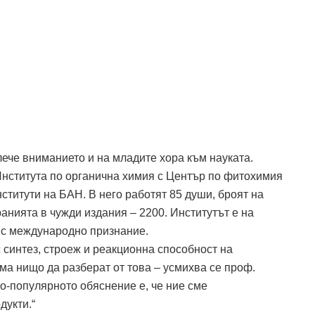
лече вниманието и на младите хора към науката.
Института по органична химия с Център по фитохимия
ститути на БАН. В него работят 85 души, броят на
анията в чужди издания – 2200. Институтът е на
 с международно признание.
с синтез, строеж и реакционна способност на
ма нищо да разберат от това – усмихва се проф.
о-популярното обяснение е, че ние сме
дукти.“