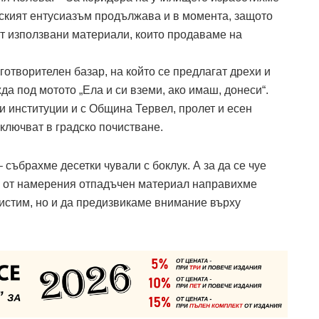
еският ентусиазъм продължава и в момента, защото
т използвани материали, които продаваме на
готворителен базар, на който се предлагат дрехи и
а под мотото „Ела и си вземи, ако имаш, донеси“.
и институции и с Община Тервел, пролет и есен
ключват в градско почистване.
събрахме десетки чували с боклук. А за да се чуе
“, от намерения отпадъчен материал направихме
чистим, но и да предизвикаме внимание върху