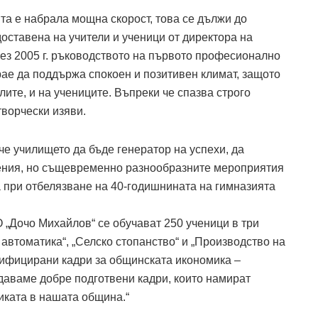
та е набрала мощна скорост, това се дължи до
доставена на учители и ученици от директора на
ез 2005 г. ръководството на първото професионално
рае да поддържа спокоен и позитивен климат, защото
лите, и на учениците. Въпреки че спазва строго
творчески изяви.
че училището да бъде генератор на успехи, да
ения, но същевременно разнообразните мероприятия
а при отбелязване на 40-годишнината на гимназията
О „Дочо Михайлов“ се обучават 250 ученици в три
втоматика“, „Селско стопанство“ и „Производство на
алифицирани кадри за общинската икономика –
даваме добре подготвени кадри, които намират
иката в нашата община.“