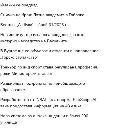
Имайки се предвид
Снимка на броя: Лятна академия в Габрово
Вестник „Аз-буки“ – брой 31/2026 г.
Нов институт ще изследва средновековното
културно наследство на Балканите
В Бургас ще се обучават и студенти в направление
„Горско стопанство“
Треньор по вид спорт става регулирана професия,
реши Министерският съвет
Разширяват подкрепата по приобщаващото
образование
Разработената от INSAIT платформа FireScope AI
вече предоставя информация на 43 езика
Нова система за анализ на данни в близо 200
училища