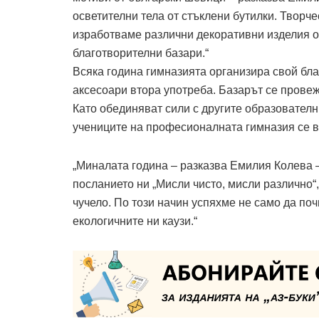
осветителни тела от стъклени бутилки. Творч
изработваме различни декоративни изделия о
благотворителни базари.“
Всяка година гимназията организира свой бла
аксесоари втора употреба. Базарът се провежд
Като обединяват сили с другите образователн
учениците на професионалната гимназия се в
„Миналата година – разказва Емилия Колева – 
посланието ни „Мисли чисто, мисли различно
чучело. По този начин успяхме не само да по
екологичните ни каузи.“