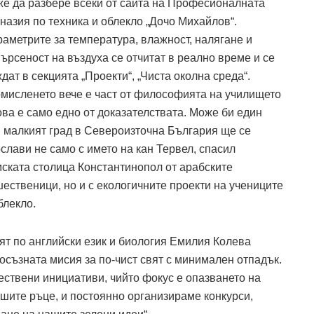
е да разбере всеки от сайта на Професионалната
назия по техника и облекло „Дочо Михайлов“.
аметрите за температура, влажност, налягане и
ърсеност на въздуха се отчитат в реално време и се
дат в секцията „Проекти“, „Чиста околна среда“.
мисленето вече е част от философията на училището
ова е само едно от доказателствата. Може би един
 малкият град в Североизточна България ще се
слави не само с името на кан Тервел, спасил
ската столица Константинопол от арабските
ественици, но и с екологичните проекти на учениците
блекло.
ят по английски език и биология Емилия Колева
а осъзната мисия за по-чист свят с минимален отпадък.
ествени инициативи, чийто фокус е опазването на
ашите ръце, и постоянно организираме конкурси,