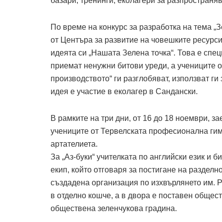
базари, тренинги, еколагери за разпространя
По време на конкурс за разработка на тема „
от Центъра за развитие на човешките ресурси
идеята си „Нашата Зелена точка“. Това е спец
приемат ненужни битови уреди, а учениците
производството“ ги разглобяват, използват ги
идея е участие в еколагер в Сандански.
В рамките на три дни, от 16 до 18 ноември, з
учениците от Тервелската професионална гим
артателиета.
За „Аз-буки“ учителката по английски език и 
екип, който отговаря за постигане на разделн
създадена организация по изхвърлянето им. Р
в отделно кошче, а в двора е поставен общест
обществена зеленчукова градина.