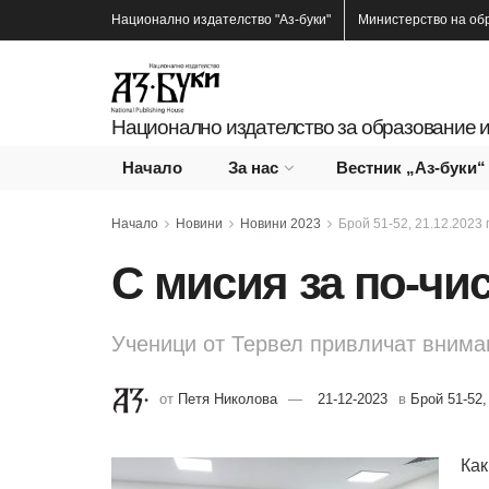
Национално издателство
"Аз-буки"
Министерство на об
Национално издателство за образование и
Начало
За нас
Вестник „Аз-буки“
Начало
Новини
Новини 2023
Брой 51-52, 21.12.2023 г
С мисия за по-чис
Ученици от Тервел привличат внима
от
Петя Николова
21-12-2023
в
Брой 51-52, 
Как