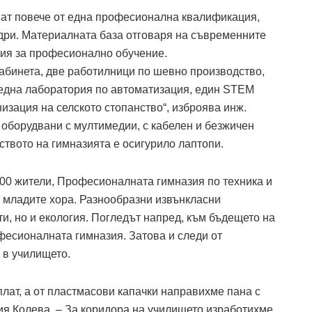
 имат повече от една професионална квалификация,
дри. Материалната база отговаря на съвременните
вия за професионално обучение.
абинета, две работилници по шевно производство,
 една лаборатория по автоматизация, един STEM
изация на селското стопанство“, изброява инж.
а оборудвани с мултимедии, с кабелен и безжичен
ството на гимназията е осигурило лаптопи.
3000 жители, Професионалната гимназия по техника и
м младите хора. Разнообразни извънкласни
ти, но и екология. Погледът напред, към бъдещето на
офесионалната гимназия. Затова и следи от
 в училището.
лат, а от пластмасови капачки направихме пана с
я Колева. – За коридора на училището изработих­ме