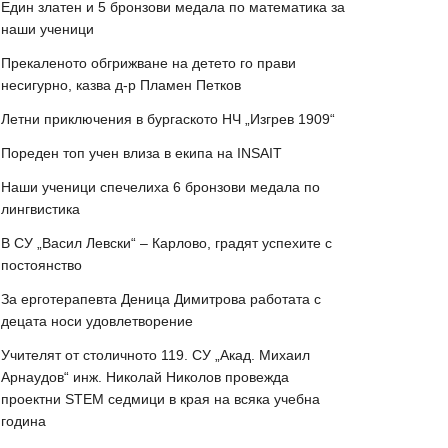
Един златен и 5 бронзови медала по математика за
наши ученици
Прекаленото обгрижване на детето го прави
несигурно, казва д-р Пламен Петков
Летни приключения в бургаското НЧ „Изгрев 1909“
Пореден топ учен влиза в екипа на INSAIT
Наши ученици спечелиха 6 бронзови медала по
лингвистика
В СУ „Васил Левски“ – Карлово, градят успехите с
постоянство
За ерготерапевта Деница Димитрова работата с
децата носи удовлетворение
Учителят от столичното 119. СУ „Акад. Михаил
Арнаудов“ инж. Николай Николов провежда
проектни STEM седмици в края на всяка учебна
година