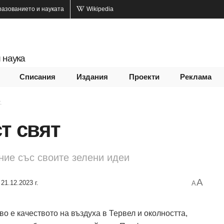
разованието и науката
Wikipedia
 наука
Списания
Издания
Проекти
Реклама
.
т свят
ние със своите зелени идеи
A
21.12.2023 г.
A
во е качеството на въздуха в Тервел и околността,