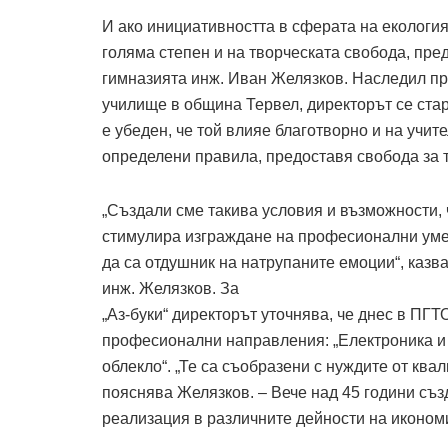
И ако инициативността в сферата на екология
голяма степен и на творческата свобода, пре
гимназията инж. Иван Желязков. Наследил пр
училище в община Тервел, директорът се ста
е убеден, че той влияе благотворно и на учите
определени правила, предоставя свобода за 
„Създали сме такива условия и възможности, 
стимулира изграждане на професионални ум
да са отдушник на натрупаните емоции“, казв
инж. Желязков. За
„Аз-буки“ директорът уточнява, че днес в ПГТ
професионални направления: „Електроника и а
облекло“. „Те са съобразени с нуждите от кв
пояснява Желязков. – Вече над 45 години съз
реализация в различните дейности на иконом