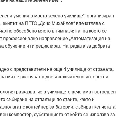
ване на нашите зелени идеи“.
Зелени умения в моето зелено училище“, организиран
, екипът на ПГТО „Дочо Михайлов“ впечатлява с
иално обособено място в гимназията, на което се
 от професионално направление „Автоматизация на
 за обучение и ги рециклират. Наградата за добрата
аедно с представители на още 4 училища от страната,
назия се включват в две изключително интересни
биология разказва, че в училището вече имат вътрешен
ото събиране на отпадъци по стаите, както и
азполагат с контейнер за батерии, събират кенчетата
вен компостер, субстанцията от който се използва за