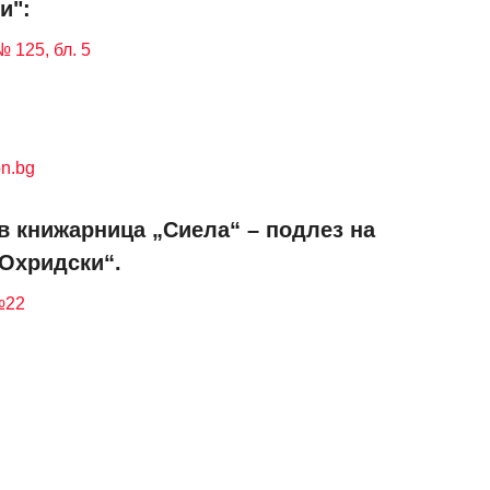
и":
 125, бл. 5
n.bg
в книжарница „Сиела“ – подлез на
 Охридски“.
№22