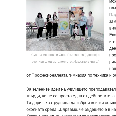
мож
гим
Пар
зам
виж
Еко
и т
ден
про
Сузана Асенова и Соня Първанова (вдясно) с
рим
ученици след артателието „Изкуство в книга“
наш
от Професионалната гимназия по техника и о
За зелените идеи на училището преподавател
твърди, че не са просто една от дейностите, 
Тя дори се затруднява да изброи всички осъщ
околната среда: „Вярваме, че бъдещето е в н