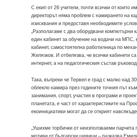
С екип от 26 учители, почти всички от които
директорът няма проблем с намирането на ка
изисквания и предоставя необходимите усло
„Разполагаме с два оборудвани компютърни к
един кабинет за обучение на водачи на МПС,
кабинет, самостоятелна работилница по механ
Желязков. И отбелязва, че всички кабинети с
интернет, а на педагогическия състав ръковод
Така, въпреки че Тервел е град с малко над 
облекло намира през годините точния път къ
занимания, спорт, участия в програми и проек
планетата, е част от характеристиките на Пр
екоинициативи могат да се открият навсякъде
„Ушихме торбички от неизползваеми парчета п
мотиви от български шевици – разказва Емили