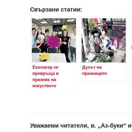
Свързани статии:
Еколагер се
Духът на
превръща в
празниците
празник на
изкуството
Уважаеми читатели, в. „Аз-буки“ 