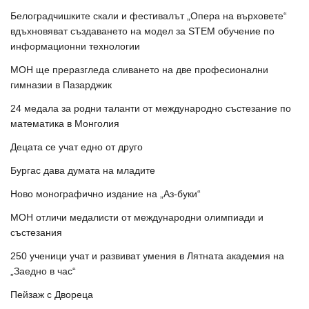
Белоградчишките скали и фестивалът „Опера на върховете“
вдъхновяват създаването на модел за STEM обучение по
информационни технологии
МОН ще преразгледа сливането на две професионални
гимназии в Пазарджик
24 медала за родни таланти от международно състезание по
математика в Монголия
Децата се учат едно от друго
Бургас дава думата на младите
Ново монографично издание на „Аз-буки“
МОН отличи медалисти от международни олимпиади и
състезания
250 ученици учат и развиват умения в Лятната академия на
„Заедно в час“
Пейзаж с Двореца