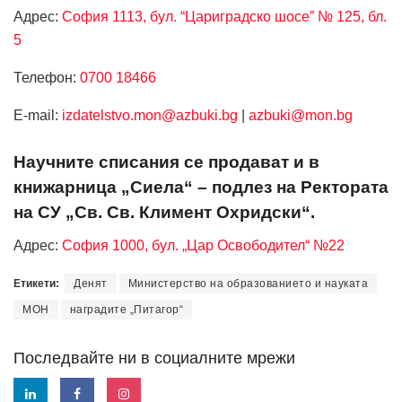
Адрес:
София 1113, бул. “Цариградско шосе” № 125, бл.
5
Телефон:
0700 18466
Е-mail:
izdatelstvo.mon@azbuki.bg
|
azbuki@mon.bg
Научните списания се продават и в
книжарница „Сиела“ – подлез на Ректората
на СУ „Св. Св. Климент Охридски“.
Адрес:
София 1000, бул. „Цар Освободител“ №22
Етикети:
Денят
Министерство на образованието и науката
МОН
наградите „Питагор“
Последвайте ни в социалните мрежи