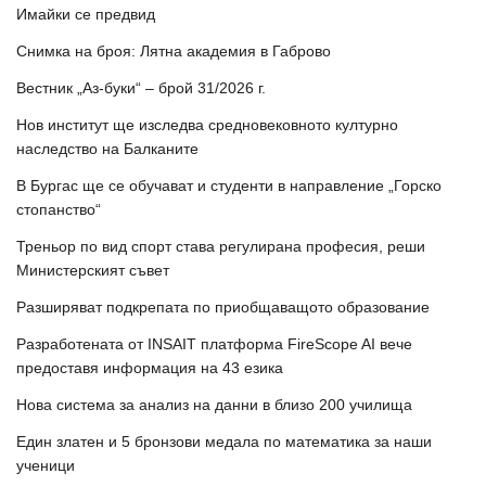
Имайки се предвид
Снимка на броя: Лятна академия в Габрово
Вестник „Аз-буки“ – брой 31/2026 г.
Нов институт ще изследва средновековното културно
наследство на Балканите
В Бургас ще се обучават и студенти в направление „Горско
стопанство“
Треньор по вид спорт става регулирана професия, реши
Министерският съвет
Разширяват подкрепата по приобщаващото образование
Разработената от INSAIT платформа FireScope AI вече
предоставя информация на 43 езика
Нова система за анализ на данни в близо 200 училища
Един златен и 5 бронзови медала по математика за наши
ученици