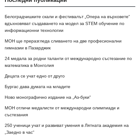
Последни публикации
Белоградчишките скали и фестивалът „Опера на върховете“
вдъхновяват създаването на модел за STEM обучение по
информационни технологии
МОН ще преразгледа сливането на две професионални
гимназии в Пазарджик
24 медала за родни таланти от международно състезание по
математика в Монголия
Децата се учат едно от друго
Бургас дава думата на младите
Ново монографично издание на „Аз-буки“
МОН отличи медалисти от международни олимпиади и
състезания
250 ученици учат и развиват умения в Лятната академия на
„Заедно в час“