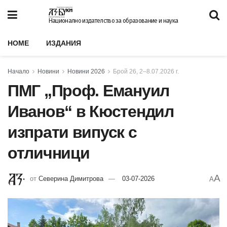
Национално издателство за образование и наука
HOME
ИЗДАНИЯ
Начало
Новини
Новини 2026
Брой 26, 2–8.07.2026 г.
ПМГ „Проф. Емануил
Иванов“ в Кюстендил
изпрати випуск с
отличници
A
от
Северина Димитрова
03-07-2026
A