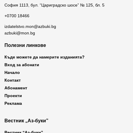
София 1113, бул. “Цариградско шосе” № 125, бл. 5
+0700 18466
izdatelstvo.mon@azbuki.bg
azbuki@mon.bg
Полезни линкове
Къде можете да намерите изданията?
Вход за абонати
Начало
Контакт
Абонамент
Проекти
Реклама
Вестник „Аз-буки”
Вестник “Аз-буки”