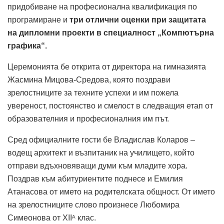
придобиване на професионална квалификация по
програмиране и
три отлични оценки при защитата
на дипломни проекти в специалност „Компютърна
графика“.
Церемонията бе открита от директора на гимназията
Жасмина Мицова-Средова, която поздрави
зрелостниците за техните успехи и им пожела
увереност, постоянство и смелост в следващия етап от
образователния и професионалния им път.
Сред официалните гости бе Владислав Коларов –
водещ архитект и възпитаник на училището, който
отправи вдъхновяващи думи към младите хора.
Поздрав към абитуриентите поднесе и Емилия
Атанасова от името на родителската общност. От името
на зрелостниците слово произнесе Любомира
Симеонова от XII
клас.
А