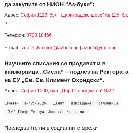
да закупите от НИОН "Аз-буки":
Адрес:
София 1113, бул. “Цариградско шосе” № 125, бл.
5
Телефон:
0700 18466
Е-mail:
izdatelstvo.mon@azbuki.bg
|
azbuki@mon.bg
Научните списания се продават и в
книжарница „Сиела“ – подлез на Ректората
на СУ „Св. Св. Климент Охридски“.
Адрес:
София 1000, бул. „Цар Освободител“ №22
Етикети:
випуск 2026
Денят
изпращане
отличници
ПМГ „Проф. Емануил Иванов“ – Кюстендил
Последвайте ни в социалните мрежи