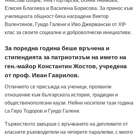
Янислав Боцев, Яна Портарска, Бояна Якимова,
Елисия Благоева и Василена Борисова. За принос към
училищната общност бяха наградени Виктор
Валентинов, Гуидо Галени и Иво Джермански от XII
Б
клас за своите социални и доброволчески инициативи.
За поредна година беше връчена и
стипендията за патриотизъм на името на
ген.-майор Константин Жостов, учредена
от проф. Иван Гаврилов.
Отличието се присъжда на ученици, проявили
отношение към българската история, традиции и
общественополезни каузи. Нейни носители тази година
са Геро Тодоров и Гуидо Галени.
Тържеството завърши с връчването на дипломите от
класните ръководители на четирите паралелки, с много