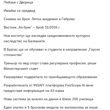
Пейзаж с Двореца
Имайки се предвид
Снимка на броя: Лятна академия в Габрово
Вестник „Аз-буки“ – брой 31/2026 г.
Нов институт ще изследва средновековното културно
наследство на Балканите
В Бургас ще се обучават и студенти в направление „Горско
стопанство“
Треньор по вид спорт става регулирана професия, реши
Министерският съвет
Разширяват подкрепата по приобщаващото образование
Разработената от INSAIT платформа FireScope AI вече
предоставя информация на 43 езика
Нова система за анализ на данни в близо 200 училища
Един златен и 5 бронзови медала по математика за наши