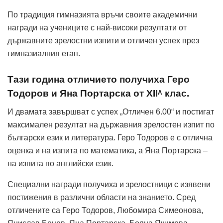
По традиция гимназията връчи своите академични
награди на учениците с най-високи резултати от
държавните зрелостни изпити и отличен успех през
гимназиалния етап.
Тази година отличието получиха Геро
Тодоров и Яна Портарска от XII
клас.
А
И двамата завършват с успех „Отличен 6.00“ и постигат
максимален резултат на държавния зрелостен изпит по
български език и литература. Геро Тодоров е с отлична
оценка и на изпита по математика, а Яна Портарска –
на изпита по английски език.
Специални награди получиха и зрелостници с изявени
постижения в различни области на знанието. Сред
отличените са Геро Тодоров, Любомира Симеонова,