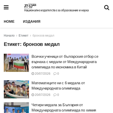
Национално издателство за образование и наука
HOME
ИЗДАНИЯ
Начало
Етикет
бронзов медал
Етикет:
бронзов медал
Всички ученици от българския отбор се
върнаха с медали от Международната
олимпиада по икономика в Китай
20/07/2026
0
Математиците ни с 6 медала от
Международната олимпиада
20/07/2026
0
Четири медала за България от
Международната олимпиада по химия