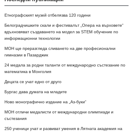
Етнографският музей отбелязва 120 години
Белоградчишките скали и фестивалът „Опера на върховете“
вдъхновяват създаването на модел за STEM обучение по
информационни технологии
МОН ще преразгледа сливането на две професионални
гимназии в Пазарджик
24 медала за родни таланти от международно състезание по
математика в Монголия
Децата се учат едно от друго
Бургас дава думата на младите
Ново монографично издание на „Аз-буки“
МОН отличи медалисти от международни олимпиади и
състезания
250 ученици учат и развиват умения в Лятната академия на