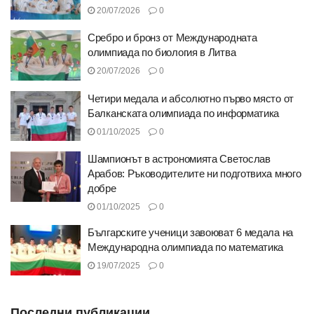
20/07/2026
0
Сребро и бронз от Международната
олимпиада по биология в Литва
20/07/2026
0
Четири медала и абсолютно първо място от
Балканската олимпиада по информатика
01/10/2025
0
Шампионът в астрономията Светослав
Арабов: Ръководителите ни подготвиха много
добре
01/10/2025
0
Българските ученици завоюват 6 медала на
Международна олимпиада по математика
19/07/2025
0
Последни публикации