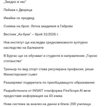
„Заедно в час“
Пейзаж с Двореца
Имайки се предвид
Снимка на броя: Лятна академия в Габрово
Вестник „Аз-буки“ – брой 31/2026 г.
Нов институт ще изследва средновековното културно
наследство на Балканите
В Бургас ще се обучават и студенти в направление „Горско
стопанство“
Треньор по вид спорт става регулирана професия, реши
Министерският съвет
Разширяват подкрепата по приобщаващото образование
Разработената от INSAIT платформа FireScope AI вече
предоставя информация на 43 езика
Нова система за анализ на данни в близо 200 училища