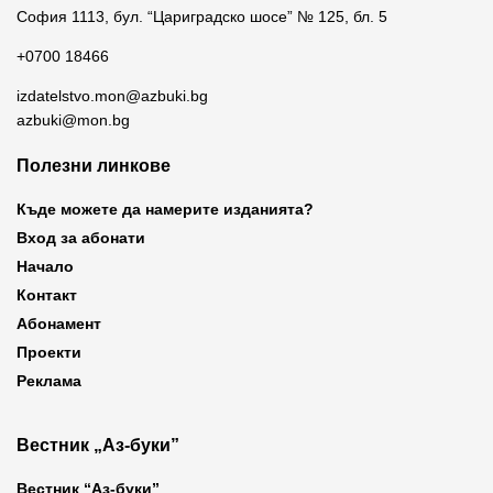
София 1113, бул. “Цариградско шосе” № 125, бл. 5
+0700 18466
izdatelstvo.mon@azbuki.bg
azbuki@mon.bg
Полезни линкове
Къде можете да намерите изданията?
Вход за абонати
Начало
Контакт
Абонамент
Проекти
Реклама
Вестник „Аз-буки”
Вестник “Аз-буки”