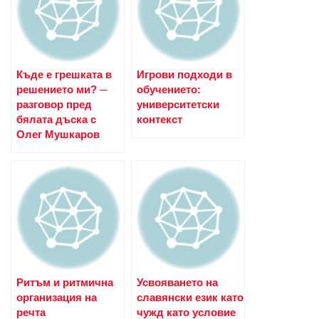
Къде е грешката в
Игрови подходи в
решението ми? ─
обучението:
разговор пред
университетски
бялата дъска с
контекст
Олег Мушкаров
Ритъм и ритмична
Усвояването на
организация на
славянски език като
речта
чужд като условие