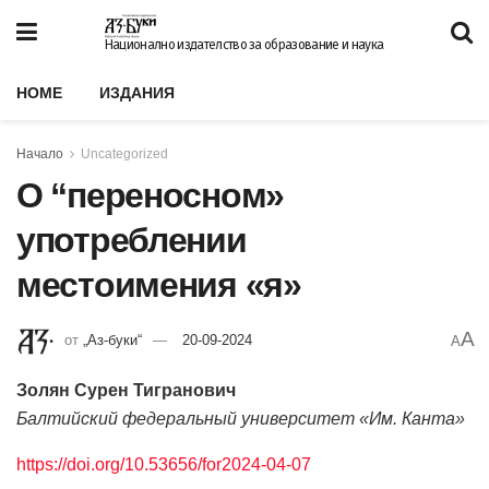
Национално издателство за образование и наука
HOME
ИЗДАНИЯ
Начало
Uncategorized
О “переносном»
употреблении
местоимения «я»
A
от
„Аз-буки“
20-09-2024
A
Золян Сурен Тигранович
Балтийский федеральный университет «Им. Канта»
https://doi.org/10.53656/for2024-04-07