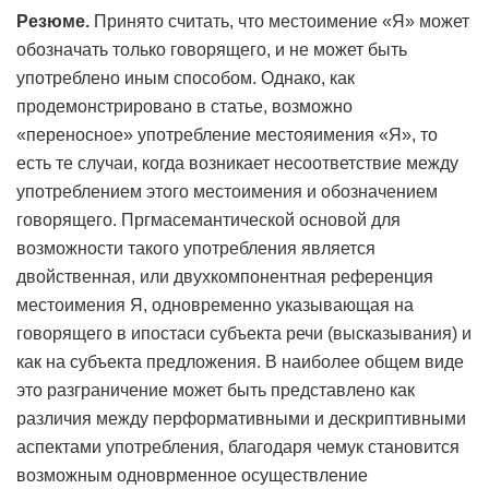
Резюме.
Принято считать, что местоимение «Я» может
обозначать только говорящего, и не может быть
употреблено иным способом. Однако, как
продемонстрировано в статье, возможно
«переносное» употребление местояимения «Я», то
есть те случаи, когда возникает несоответствие между
употреблением этого местоимения и обозначением
говорящего. Пргмасемантической основой для
возможности такого употребления является
двойственная, или двухкомпонентная референция
местоимения Я, одновременно указывающая на
говорящего в ипостаси субъекта речи (высказывания) и
как на субъекта предложения. В наиболее общем виде
это разграничение может быть представлено как
различия между перформативными и дескриптивными
аспектами употребления, благодаря чемук становится
возможным одноврменное осуществление