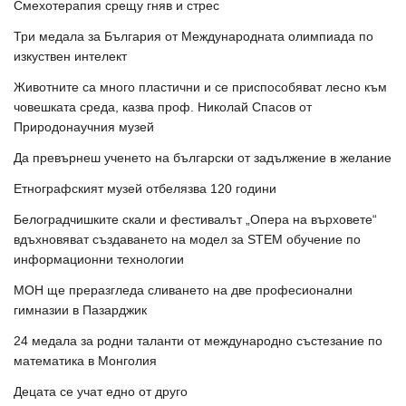
Смехотерапия срещу гняв и стрес
Три медала за България от Международната олимпиада по
изкуствен интелект
Животните са много пластични и се приспособяват лесно към
човешката среда, казва проф. Николай Спасов от
Природонаучния музей
Да превърнеш ученето на български от задължение в желание
Етнографският музей отбелязва 120 години
Белоградчишките скали и фестивалът „Опера на върховете“
вдъхновяват създаването на модел за STEM обучение по
информационни технологии
МОН ще преразгледа сливането на две професионални
гимназии в Пазарджик
24 медала за родни таланти от международно състезание по
математика в Монголия
Децата се учат едно от друго