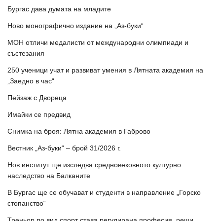
Бургас дава думата на младите
Ново монографично издание на „Аз-буки“
МОН отличи медалисти от международни олимпиади и
състезания
250 ученици учат и развиват умения в Лятната академия на
„Заедно в час“
Пейзаж с Двореца
Имайки се предвид
Снимка на броя: Лятна академия в Габрово
Вестник „Аз-буки“ – брой 31/2026 г.
Нов институт ще изследва средновековното културно
наследство на Балканите
В Бургас ще се обучават и студенти в направление „Горско
стопанство“
Треньор по вид спорт става регулирана професия, реши