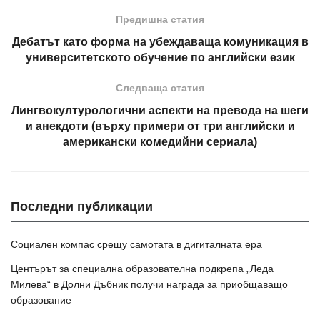
Предишна статия
Дебатът като форма на убеждаваща комуникация в
университетското обучение по английски език
Следваща статия
Лингвокултурологични аспекти на превода на шеги
и анекдоти (върху примери от три английски и
американски комедийни сериала)
Последни публикации
Социален компас срещу самотата в дигиталната ера
Центърът за специална образователна подкрепа „Леда
Милева“ в Долни Дъбник получи награда за приобщаващо
образование