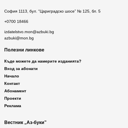
София 1113, бул. “Цариградско шосе” № 125, бл. 5
+0700 18466
izdatelstvo.mon@azbuki.bg
azbuki@mon.bg
Полезни линкове
Къде можете да намерите изданията?
Вход за абонати
Начало
Контакт
Абонамент
Проекти
Реклама
Вестник „Аз-буки”