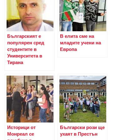
Българският е
В елита сме на
популярен сред
младите учени на
студентите в
Европа
Университета в
Тирана
Историци от
Български рози ще
Монреал се
ухаят в Престън