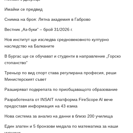
Имайки се предвид
Снимка на броя: Лятна академия в Габрово
Вестник „Аз-буки“ – брой 31/2026 г.
Нов институт ще изследва средновековното културно
наследство на Балканите
В Бургас ще се обучават и студенти в направление „Горско
стопанство“
Треньор по вид спорт става регулирана професия, реши
Министерският съвет
Разширяват подкрепата по приобщаващото образование
Разработената от INSAIT платформа FireScope AI вече
предоставя информация на 43 езика
Нова система за анализ на данни в близо 200 училища
Един златен и 5 бронзови медала по математика за наши
ученици