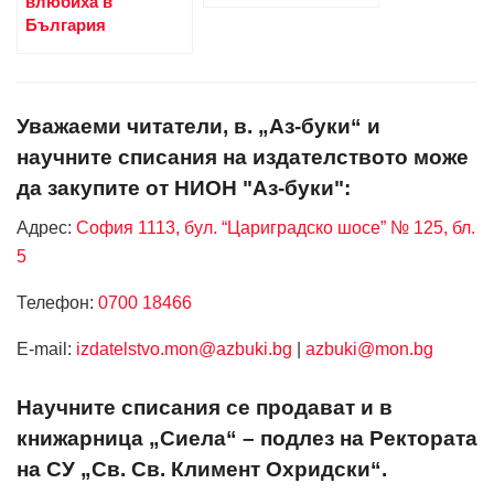
влюбиха в
България
Уважаеми читатели, в. „Аз-буки“ и
научните списания на издателството може
да закупите от НИОН "Аз-буки":
Адрес:
София 1113, бул. “Цариградско шосе” № 125, бл.
5
Телефон:
0700 18466
Е-mail:
izdatelstvo.mon@azbuki.bg
|
azbuki@mon.bg
Научните списания се продават и в
книжарница „Сиела“ – подлез на Ректората
на СУ „Св. Св. Климент Охридски“.