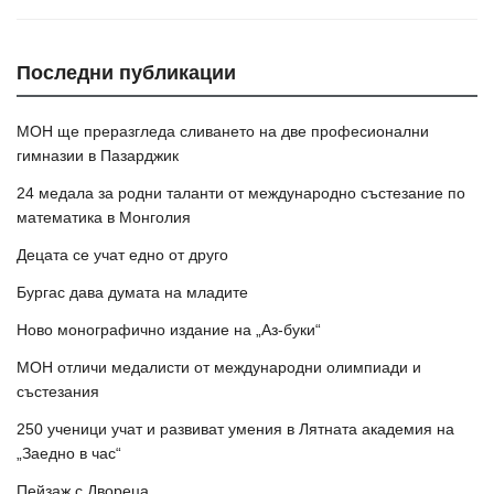
Последни публикации
МОН ще преразгледа сливането на две професионални
гимназии в Пазарджик
24 медала за родни таланти от международно състезание по
математика в Монголия
Децата се учат едно от друго
Бургас дава думата на младите
Ново монографично издание на „Аз-буки“
МОН отличи медалисти от международни олимпиади и
състезания
250 ученици учат и развиват умения в Лятната академия на
„Заедно в час“
Пейзаж с Двореца