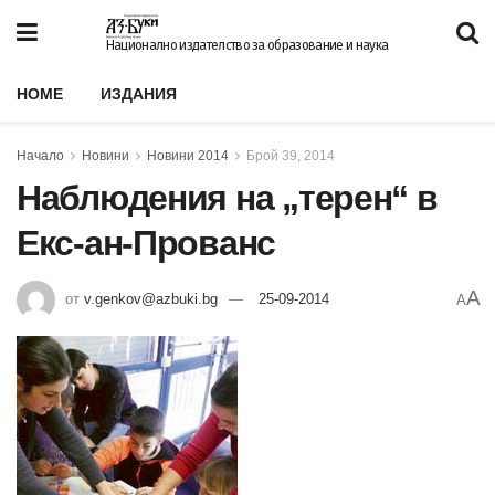
Национално издателство за образование и наука
HOME
ИЗДАНИЯ
Начало
Новини
Новини 2014
Брой 39, 2014
Наблюдения на „терен“ в
Екс-ан-Прованс
A
от
v.genkov@azbuki.bg
25-09-2014
A