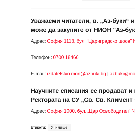
Уважаеми читатели, в. „Аз-буки“ 
може да закупите от НИОН "Аз-бук
Адрес:
София 1113, бул. “Цариградско шосе” №
Телефон:
0700 18466
Е-mail:
izdatelstvo.mon@azbuki.bg
|
azbuki@mo
Научните списания се продават и 
Ректората на СУ „Св. Св. Климент
Адрес:
София 1000, бул. „Цар Освободител“ 
Етикети:
Училище