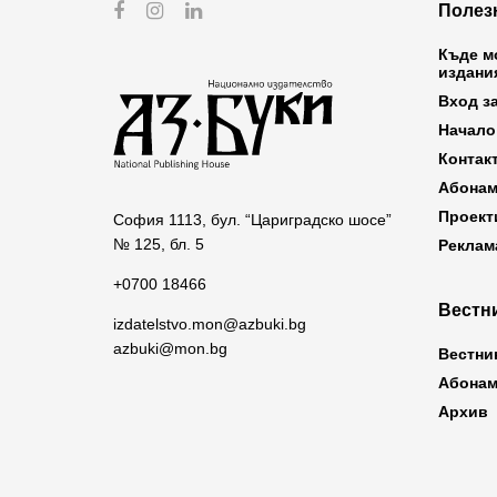
Полез
Къде м
издани
Вход з
Начало
Контак
Абонам
Проект
София 1113, бул. “Цариградско шосе”
№ 125, бл. 5
Реклам
+0700 18466
Вестни
izdatelstvo.mon@azbuki.bg
azbuki@mon.bg
Вестни
Абонам
Архив