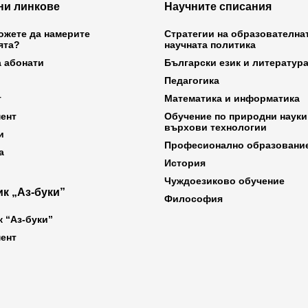
ни линкове
Научните списания
ожете да намерите
Стратегии на образователна
ята?
научната политика
а абонати
Български език и литератур
Педагогика
т
Математика и информатика
ент
Обучение по природни науки
върхови технологии
и
Професионално образовани
а
История
Чуждоезиково обучение
к „Аз-буки”
Философия
к “Аз-буки”
ент