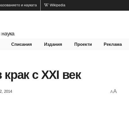
разованието и науката
Wikipedia
 наука
Списания
Издания
Проекти
Реклама
крак с XXI век
A
2, 2014
A