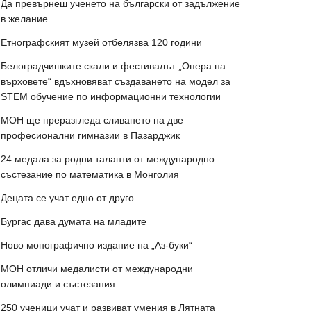
Да превърнеш ученето на български от задължение
в желание
Етнографският музей отбелязва 120 години
Белоградчишките скали и фестивалът „Опера на
върховете“ вдъхновяват създаването на модел за
STEM обучение по информационни технологии
МОН ще преразгледа сливането на две
професионални гимназии в Пазарджик
24 медала за родни таланти от международно
състезание по математика в Монголия
Децата се учат едно от друго
Бургас дава думата на младите
Ново монографично издание на „Аз-буки“
МОН отличи медалисти от международни
олимпиади и състезания
250 ученици учат и развиват умения в Лятната