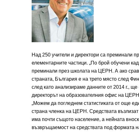
Над 250 учители и директори са преминали пр
елементарните частици. „По брой обучени кадр
преминали през школата на ЦЕРН. А ако срав
страната, България е на трето място след Фин
след като анализираме данните от 2014 г., ще 
директорът на образователния офис на ЦЕРН
„Можем да погледнем статистиката от още ед
страна членка на ЦЕРН. Средствата възлизат
има почти същото население, а нейната вноска
възвръщаемост на средствата под формата на