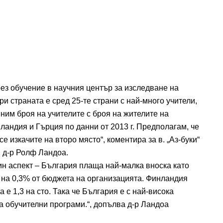
ез обучение в научния център за изследване на
и страната е сред 25-те страни с най-много учители,
ним броя на учителите с броя на жителите на
ландия и Гърция по данни от 2013 г. Предполагам, че
се изкачите на второ място“, коментира за в. „Аз-буки“
 д-р Ролф Ландоа.
ин аспект – България плаща най-малка вноска като
 на 0,3% от бюджета на организацията. Финландия
 е 1,3 на сто. Така че България е с най-висока
 обучителни програми.“, допълва д-р Ландоа