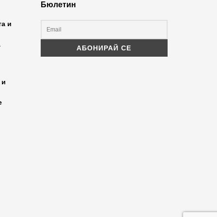
Бюлетин
та и
а
 и
е