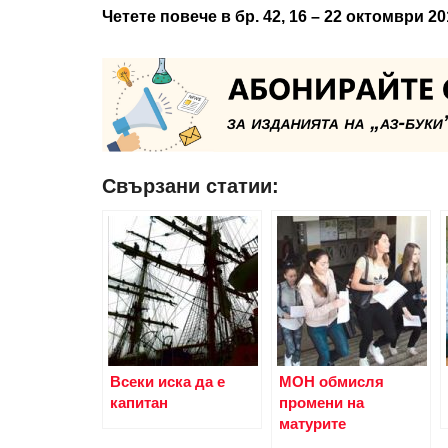
Четете повече в бр. 42, 16 – 22 октомври 201
Свързани статии:
Всеки иска да е
МОН обмисля
капитан
промени на
матурите