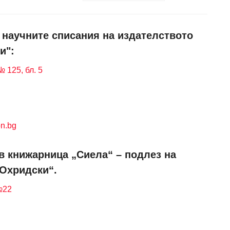
и научните списания на издателството
и":
 125, бл. 5
n.bg
в книжарница „Сиела“ – подлез на
 Охридски“.
№22