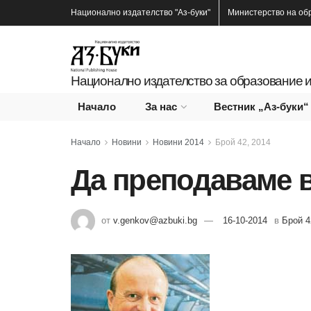
Национално издателство
"Аз-буки"
Министерство на об
Национално издателство за образование и
Начало
За нас
Вестник „Аз-буки“
Начало
Новини
Новини 2014
Брой 42, 2014
Да преподаваме в 
от
v.genkov@azbuki.bg
16-10-2014
в
Брой 4