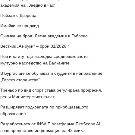
академия на „Заедно в час“
Пейзаж с Двореца
Имайки се предвид
Снимка на броя: Лятна академия в Габрово
Вестник „Аз-буки“ – брой 31/2026 г.
Нов институт ще изследва средновековното
културно наследство на Балканите
В Бургас ще се обучават и студенти в направление
„Горско стопанство“
Треньор по вид спорт става регулирана професия,
реши Министерският съвет
Разширяват подкрепата по приобщаващото
образование
Разработената от INSAIT платформа FireScope AI
вече предоставя информация на 43 езика