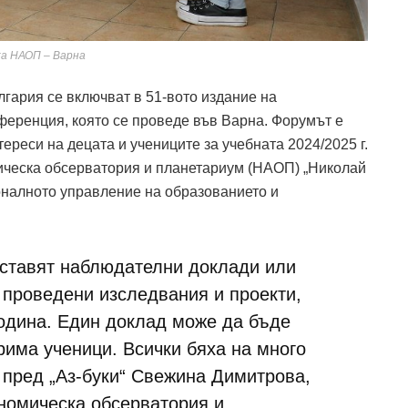
а НАОП – Варна
лгария се включват в 51-вото издание на
еренция, която се проведе във Варна. Форумът е
ереси на децата и учениците за учебната 2024/2025 г.
ическа обсерватория и планетариум (НАОП) „Николай
оналното управление на образованието и
дставят наблюдателни доклади или
 проведени изследвания и проекти,
одина. Един доклад може да бъде
рима ученици. Всички бяха на много
 пред „Аз-буки“ Свежина Димитрова,
номическа обсерватория и