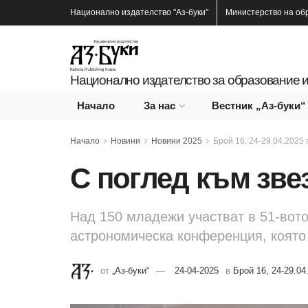
Национално издателство
"Аз-буки"
Министерство на об
Национално издателство за образование и
Начало
За нас
Вестник „Аз-буки“
Начало
Новини
Новини 2025
Брой 16, 24-29.04.2025 г
С поглед към зве
Над 150 младежи участват в 51-вот
астрономическа конференция, която
от
„Аз-буки“
24-04-2025
в
Брой 16, 24-29.04.