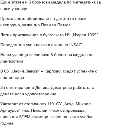
Един златен и 5 бронзови медала по математика за
наши ученици
Прекаленото обгрижване на детето го прави
несигурно, казва д-р Пламен Петков
Летни приключения в бургаското НЧ „Изгрев 1909“
Пореден топ учен влиза в екипа на INSAIT
Наши ученици спечелиха 6 бронзови медала по
лингвистика
В СУ „Васил Левски“ – Карлово, градят успехите с
постоянство
За ерготерапевта Деница Димитрова работата с
децата носи удовлетворение
Учителят от столичното 119. СУ „Акад. Михаил
Арнаудов“ инж. Николай Николов провежда
проектни STEM седмици в края на всяка учебна
година