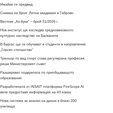
Имайки се предвид
Снимка на броя: Лятна академия в Габрово
Вестник „Аз-буки“ – брой 31/2026 г.
Нов институт ще изследва средновековното
културно наследство на Балканите
В Бургас ще се обучават и студенти в направление
„Горско стопанство“
Треньор по вид спорт става регулирана професия,
реши Министерският съвет
Разширяват подкрепата по приобщаващото
образование
Разработената от INSAIT платформа FireScope AI
вече предоставя информация на 43 езика
Нова система за анализ на данни в близо 200
училища