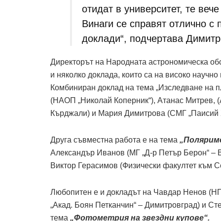
отидат в университет, те вече
Винаги се справят отлично с 
доклади“, подчертава Димитр
Директорът на Народната астрономическа об
и няколко доклада, които са на високо научно
Комбиниран доклад на тема „Изследване на 
(НАОП „Николай Коперник“), Атанас Митрев, 
Кърджали) и Мария Димитрова (СМГ „Паисий 
Друга съвместна работа е на тема
„Полярим
Александър Иванов (МГ „Д-р Петър Берон“ – В
Виктор Герасимов (Физически факултет към С
Любопитен е и докладът на Чавдар Ненов (Н
„Акад. Боян Петканчин“ – Димитровград) и Сте
тема
„Фотометрия на звездни купове“.