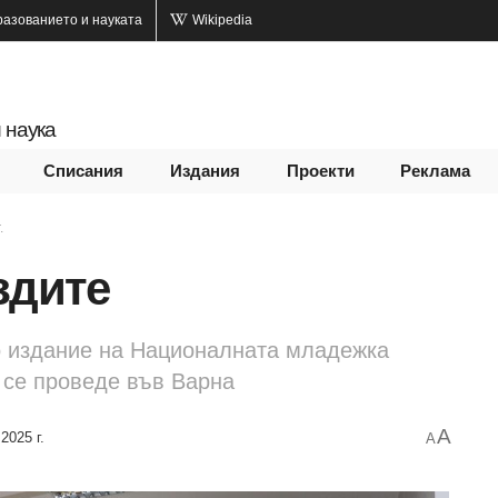
разованието и науката
Wikipedia
 наука
Списания
Издания
Проекти
Реклама
.
здите
о издание на Националната младежка
 се проведе във Варна
A
2025 г.
A