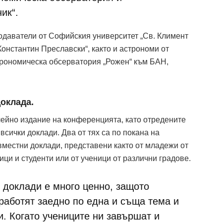
ик“.
одаватели от Софийския университет „Св. Климент
онстантин Преславски“, както и астрономи от
трономическа обсерватория „Рожен“ към БАН,
доклада.
ейно издание на конференцията, като отредените
всички доклади. Два от тях са по покана на
вместни доклади, представени както от младежи от
ици и студенти или от ученици от различни градове.
 доклади е много ценно, защото
работят заедно по една и съща тема и
. Когато учениците ни завършат и