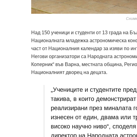
Снимк
Над 150 ученици и студенти от 13 града на Бъ
Националната младежка астрономическа конф
част от Националния календар за изяви по инт
Негови организатори са Народната астроном
Коперник“ във Варна, местната община, Реги
Националният дворец на децата.
„Учениците и студентите пре
такива, в които демонстрират
реализирани през миналата г
изнесен от един, двама или т
високо научно ниво“, споделя
директор на Народната астро