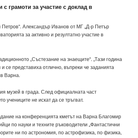
 с грамоти за участие с доклад в
 Петров“. Александър Иванов от МГ „Д-р Петър
ваторията за активно и резултатно участие в
адиционното „Състезание на знаещите“. „Тази година
и се представиха отлично, въпреки че заданията
ъв Варна.
я музей в града. След официалната част
о учениците не искат да се тръгват.
издание на конференцията кметът на Варна Благомир
ийци по науки и техните ръководители „Фантастични
борите ни по астрономия, по астрофизика, по физика,