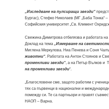
„Изследване на пулсиращи звезди“
предст
Бургас), Стефко Николаев (МГ „Баба Тонка“ –
Софийския университет „Св. Климент Охридск
Свежина Димитрова отбелязва и работата на 
Доклад на тема
„Измерване на светимости
Миглена Меркулова. Ниа Пенева и Соня Чалъ
животни“
. Работата на Антон Стоянов и Св
променливи звезди“
, а на Петър Вълков и
на променливи звезди
“.
„Благословени сме, защото работим с ученици
тях са първенци в национални и международни
помежду си. Те са партньори и правят съвмес
НАОП – Варна.