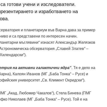
 са готови учени и изследователи.
презентирането и изработването на
ова.
серватория и планетариум във Варна дава за пример
 ниво и са представени по интересен начин.
планетарни мъглявини“ изнасят Александър Желязков
(Астрономическа обсерватория „Славей Златев“ –
Хилендарски“).
етрия на активни галактични ядра“
. Тя е дело на
арна), Калоян Иванов (МГ „Баба Тонка“ – Русе) и
офийския университет „Св. Климент Охридски“).
ПМГ „Акад. Любомир Чакалов“), Стела Бинева (ПМГ
фко Николаев (МГ „Баба Тонка“ – Русе). Той е на