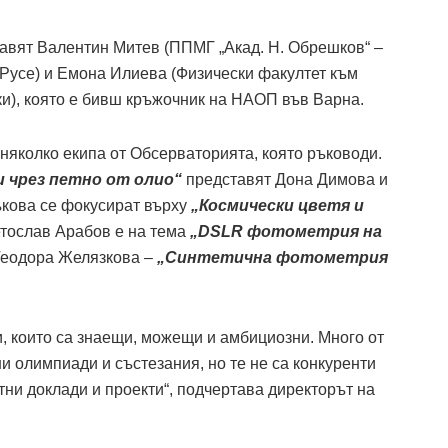
авят Валентин Митев (ППМГ „Акад. Н. Обрешков“ –
 Русе) и Емона Илиева (Физически факултет към
и), която е бивш кръжочник на НАОП във Варна.
няколко екипа от Обсерваторията, която ръководи.
 чрез петно от олио“
представят Дона Димова и
кова се фокусират върху
„Космически цветя и
етослав Арабов е на тема
„DSLR фотометрия на
 Теодора Желязкова –
„Синтетична фотометрия
, които са знаещи, можещи и амбициозни. Много от
 олимпиади и състезания, но те не са конкуренти
тни доклади и проекти“, подчертава директорът на