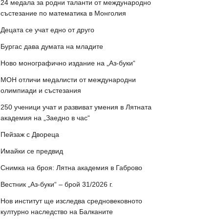
24 медала за родни таланти от международно
състезание по математика в Монголия
Децата се учат едно от друго
Бургас дава думата на младите
Ново монографично издание на „Аз-буки“
МОН отличи медалисти от международни
олимпиади и състезания
250 ученици учат и развиват умения в Лятната
академия на „Заедно в час“
Пейзаж с Двореца
Имайки се предвид
Снимка на броя: Лятна академия в Габрово
Вестник „Аз-буки“ – брой 31/2026 г.
Нов институт ще изследва средновековното
културно наследство на Балканите