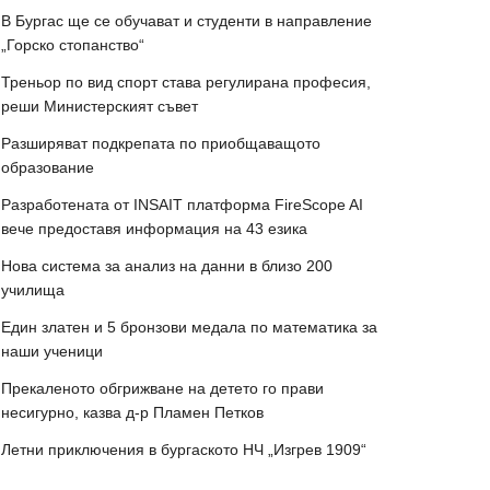
В Бургас ще се обучават и студенти в направление
„Горско стопанство“
Треньор по вид спорт става регулирана професия,
реши Министерският съвет
Разширяват подкрепата по приобщаващото
образование
Разработената от INSAIT платформа FireScope AI
вече предоставя информация на 43 езика
Нова система за анализ на данни в близо 200
училища
Един златен и 5 бронзови медала по математика за
наши ученици
Прекаленото обгрижване на детето го прави
несигурно, казва д-р Пламен Петков
Летни приключения в бургаското НЧ „Изгрев 1909“