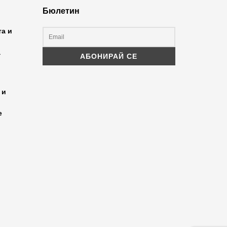
Бюлетин
та и
а
 и
е