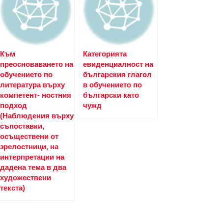
Към
Категорията
преосноваването на
евиденциалност на
обучението по
българския глагол
литература върху
в обучението по
компетент- ностния
български като
подход
чужд
(Наблюдения върху
съпоставки,
осъществени от
зрелостници, на
интерпретации на
дадена тема в два
художествени
текста)