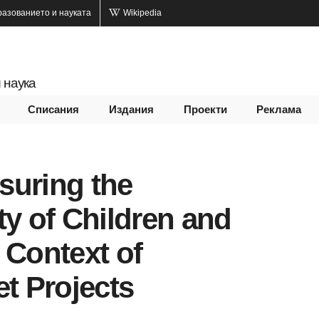
разованието и науката
Wikipedia
 наука
Списания
Издания
Проекти
Реклама
suring the
ty of Children and
 Context of
et Projects