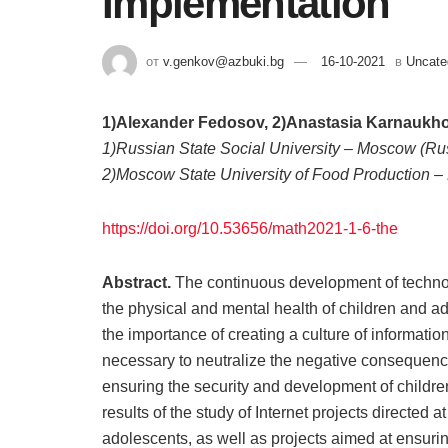
Implementation
от
v.genkov@azbuki.bg
16-10-2021
в
Uncate
1)Alexander Fedosov, 2)Anastasia Karnaukh
1)Russian State Social University – Moscow (Ru
2)Moscow State University of Food Production 
https://doi.org/10.53656/math2021-1-6-the
Abstract.
The continuous development of technolo
the physical and mental health of children and ad
the importance of creating a culture of informatio
necessary to neutralize the negative consequences
ensuring the security and development of children
results of the study of Internet projects directed a
adolescents, as well as projects aimed at ensuring