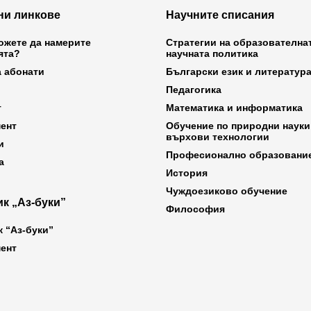
ни линкове
Научните списания
ожете да намерите
Стратегии на образователна
ята?
научната политика
а абонати
Български език и литератур
Педагогика
т
Математика и информатика
ент
Обучение по природни науки
върхови технологии
и
Професионално образовани
а
История
Чуждоезиково обучение
к „Аз-буки”
Философия
к “Аз-буки”
ент