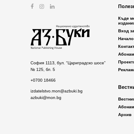
Полез
Къде м
издани
Вход з
Начало
Контак
Абонам
Проект
София 1113, бул. “Цариградско шосе”
№ 125, бл. 5
Реклам
+0700 18466
Вестни
izdatelstvo.mon@azbuki.bg
azbuki@mon.bg
Вестни
Абонам
Архив