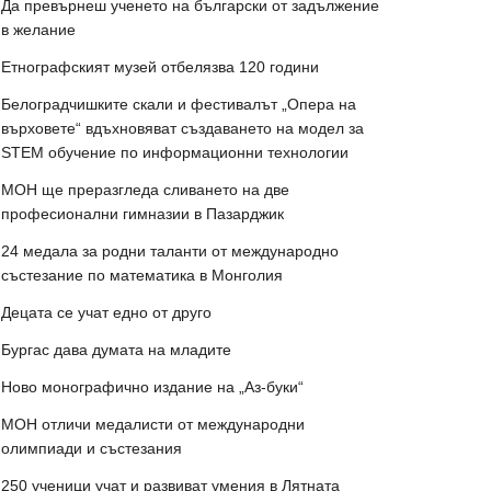
Да превърнеш ученето на български от задължение
в желание
Етнографският музей отбелязва 120 години
Белоградчишките скали и фестивалът „Опера на
върховете“ вдъхновяват създаването на модел за
STEM обучение по информационни технологии
МОН ще преразгледа сливането на две
професионални гимназии в Пазарджик
24 медала за родни таланти от международно
състезание по математика в Монголия
Децата се учат едно от друго
Бургас дава думата на младите
Ново монографично издание на „Аз-буки“
МОН отличи медалисти от международни
олимпиади и състезания
250 ученици учат и развиват умения в Лятната