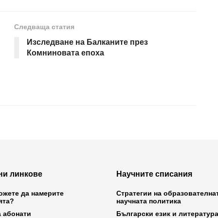
Следваща статия
Изследване на Балканите през
Комниновата епоха
ни линкове
Научните списания
ожете да намерите
Стратегии на образователна
ята?
научната политика
а абонати
Български език и литератур