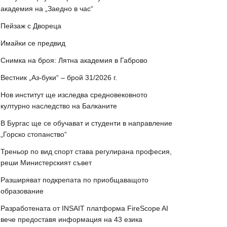
академия на „Заедно в час“
Пейзаж с Двореца
Имайки се предвид
Снимка на броя: Лятна академия в Габрово
Вестник „Аз-буки“ – брой 31/2026 г.
Нов институт ще изследва средновековното
културно наследство на Балканите
В Бургас ще се обучават и студенти в направление
„Горско стопанство“
Треньор по вид спорт става регулирана професия,
реши Министерският съвет
Разширяват подкрепата по приобщаващото
образование
Разработената от INSAIT платформа FireScope AI
вече предоставя информация на 43 езика