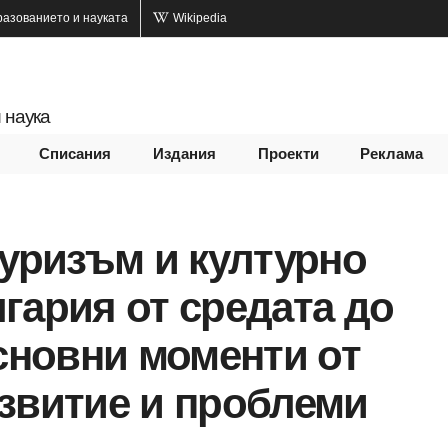
разованието и науката
Wikipedia
 наука
Списания
Издания
Проекти
Реклама
туризъм и културно
гария от средата до
Основни моменти от
звитие и проб­леми