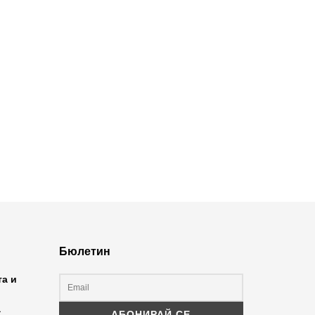
Бюлетин
та и
а