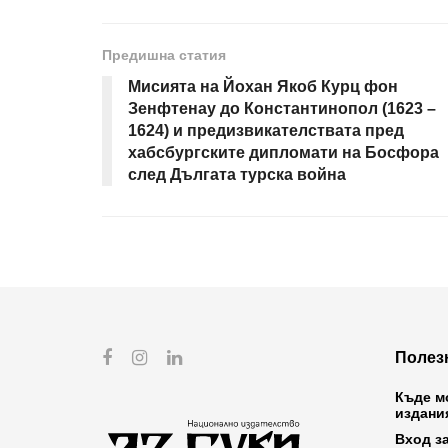
Предишна статия
Мисията на Йохан Якоб Курц фон
Зенфтенау до Константинопол (1623 –
1624) и предизвикателствата пред
хабсбургските дипломати на Босфора
след Дългата турска война
Полез
Къде м
издани
Вход з