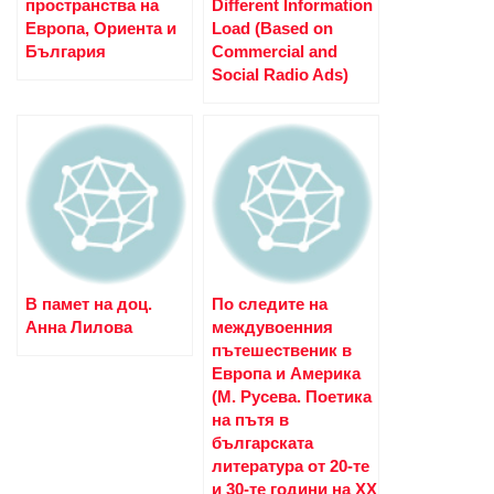
пространства на
Different Information
Европа, Ориента и
Load (Based on
България
Commercial and
Social Radio Ads)
В памет на доц.
По следите на
Анна Лилова
междувоенния
пътешественик в
Европа и Америка
(М. Русева. Поетика
на пътя в
българската
литература от 20-те
и 30-те години на XX