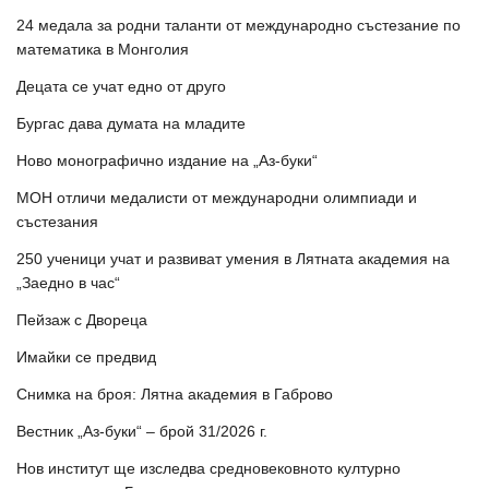
24 медала за родни таланти от международно състезание по
математика в Монголия
Децата се учат едно от друго
Бургас дава думата на младите
Ново монографично издание на „Аз-буки“
МОН отличи медалисти от международни олимпиади и
състезания
250 ученици учат и развиват умения в Лятната академия на
„Заедно в час“
Пейзаж с Двореца
Имайки се предвид
Снимка на броя: Лятна академия в Габрово
Вестник „Аз-буки“ – брой 31/2026 г.
Нов институт ще изследва средновековното културно