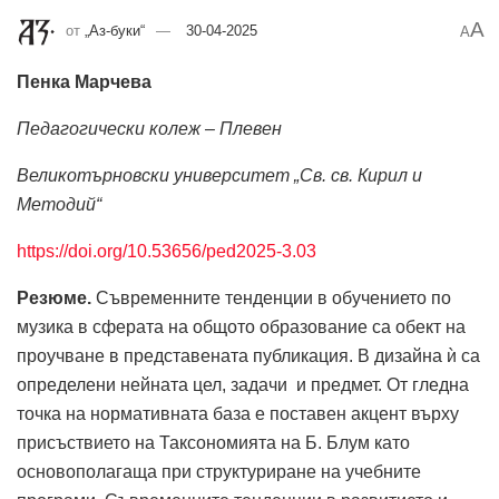
A
от
„Аз-буки“
30-04-2025
A
Пенка Марчева
Педагогически колеж – Плевен
Великотърновски университет „Св. св. Кирил и
Методий“
https://doi.org/10.53656/ped2025-3.03
Резюме.
Съвременните тенденции в обучението по
музика в сферата на общото образование са обект на
проучване в представената публикация. В дизайна ѝ са
определени нейната цел, задачи и предмет. От гледна
точка на нормативната база е поставен акцент върху
присъствието на Таксономията на Б. Блум като
основополагаща при структуриране на учебните