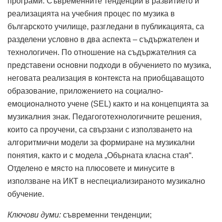
програми. Съвременните тенденции в развитието и
реализацията на учебния процес по музика в
българското училище, разгледани в публикацията, са
разделени условно в два аспекта – съдържателен и
технологичен. По отношениe на съдържателния са
представени основни подходи в обучението по музика,
неговата реализация в контекста на приобщаващото
образование, приложението на социално-
емоционалното учене (SEL) както и на концепцията за
музикалния знак. Педагоготехнологичните решения,
които са проучени, са свързани с използването на
алгоритмични модели за формиране на музикални
понятия, както и с модела „Обърната класна стая“.
Отделено е място на плюсовете и минусите в
използване на ИКТ в неспециализираното музикално
обучение.
Ключови думи:
съвременни тенденции;