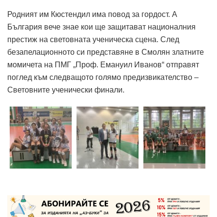
Родният им Кюстендил има повод за гордост. А
България вече знае кои ще защитават националния
престиж на световната ученическа сцена. След
безапелационното си представяне в Смолян златните
момичета на ПМГ „Проф. Емануил Иванов“ отправят
поглед към следващото голямо предизвикателство –
Световните ученически финали.