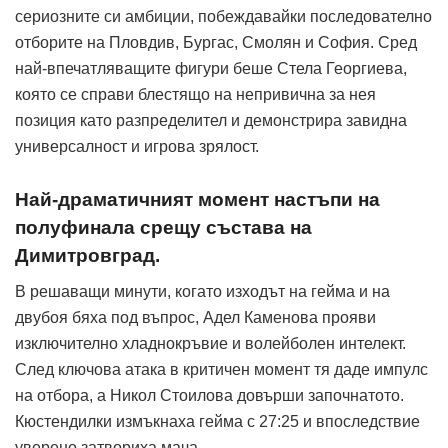
сериозните си амбиции, побеждавайки последователно
отборите на Пловдив, Бургас, Смолян и София. Сред
най-впечатляващите фигури беше Стела Георгиева,
която се справи блестящо на непривична за нея
позиция като разпределител и демонстрира завидна
универсалност и игрова зрялост.
Най-драматичният момент настъпи на
полуфинала срещу състава на
Димитровград.
В решаващи минути, когато изходът на гейма и на
двубоя бяха под въпрос, Адел Каменова прояви
изключително хладнокръвие и волейболен интелект.
След ключова атака в критичен момент тя даде импулс
на отбора, а Никол Стоилова довърши започнатото.
Кюстендилки измъкнаха гейма с 27:25 и впоследствие
уверено затвориха мача.