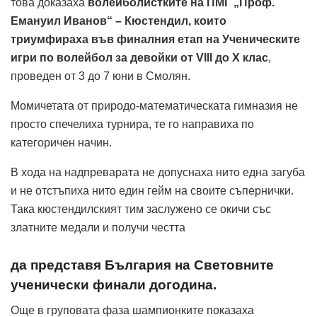
това доказаха
волейболистките на ПМГ „Проф.
Емануил Иванов“ – Кюстендил, които
триумфираха във финалния етап на Ученическите
игри по волейбол за девойки от VIII до X клас
,
проведен от 3 до 7 юни в Смолян.
Момичетата от природо-математическата гимназия не
просто спечелиха турнира, те го направиха по
категоричен начин.
В хода на надпреварата не допуснаха нито една загуба
и не отстъпиха нито един гейм на своите съпернички.
Така кюстендилският тим заслужено се окичи със
златните медали и получи честта
да представя България на Световните
ученически финали догодина.
Още в груповата фаза шампионките показаха