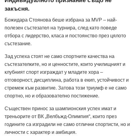
Индивидуалното признание също не
закъсня.
Божидара Стоянова беше избрана за MVP – най-
полезен състезател на турнира, след като поведе
отбора с лидерство, класа и постоянство през цялото
състезание.
Зад успеха стоят не само спортните качества на
състезателките, но и ценностите, които училищният и
клубният спорт изграждат у младите хора –
отговорност, дисциплина, работа в екип, устойчивост и
стремеж към развитие. Затова този триумф е не само
спортно, но и образователно постижение.
Съществен принос за шампионския успех имат и
треньорите от ВК „Велбъжд-Олимпия“, които през
годините са изградили не само отлични спортисти, но и
личности с характер и амбиция.