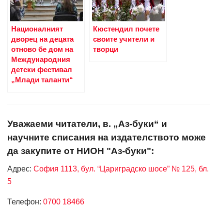
Националният
Кюстендил почете
дворец на децата
своите учители и
отново бе дом на
творци
Международния
детски фестивал
„Млади таланти“
Уважаеми читатели, в. „Аз-буки“ и
научните списания на издателството може
да закупите от НИОН "Аз-буки":
Адрес:
София 1113, бул. “Цариградско шосе” № 125, бл.
5
Телефон:
0700 18466