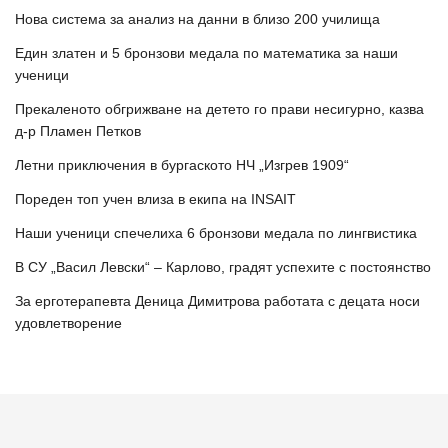
Нова система за анализ на данни в близо 200 училища
Един златен и 5 бронзови медала по математика за наши
ученици
Прекаленото обгрижване на детето го прави несигурно, казва
д-р Пламен Петков
Летни приключения в бургаското НЧ „Изгрев 1909“
Пореден топ учен влиза в екипа на INSAIT
Наши ученици спечелиха 6 бронзови медала по лингвистика
В СУ „Васил Левски“ – Карлово, градят успехите с постоянство
За ерготерапевта Деница Димитрова работата с децата носи
удовлетворение