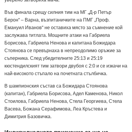
Във финала срещу силния тим на МГ „Д-р Петър
Берон“ – Варна, възпитаничките на ПМГ „Проф.
Емануил Иванов“ не оставиха място за съмнение кой
заслужава титлата. Мощните атаки на Габриела
Борисова, Габриела Ненова и капитана Божидара
Стоянова се превърнаха в непреодолимо оръжие за
съперника. След убедителните 25:13 и 25:19
кюстендилският тим затвори двубоя с 2:0 и се изкачи на
най-високото стъпало на почетната стълбичка.
В шампионския състав са Божидара Стоянова
(капитан), Габриела Борисова, Адел Каменова, Никол
Стоилова, Габриела Ненова, Стела Георгиева, Стела
Васева, Божана Серафимова, Леа Кръстева и
Димитрия Базовичка.