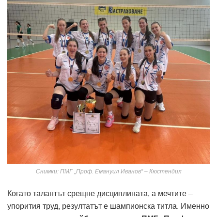
Снимки: ПМГ „Проф. Емануил Иванов“ – Кюстендил
Когато талантът срещне дисциплината, а мечтите –
упорития труд, резултатът е шампионска титла. Именно