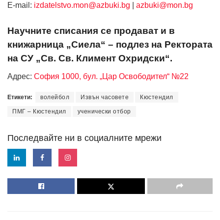
Е-mail:
izdatelstvo.mon@azbuki.bg
|
azbuki@mon.bg
Научните списания се продават и в
книжарница „Сиела“ – подлез на Ректората
на СУ „Св. Св. Климент Охридски“.
Адрес:
София 1000, бул. „Цар Освободител“ №22
Етикети:
волейбол
Извън часовете
Кюстендил
ПМГ – Кюстендил
ученически отбор
Последвайте ни в социалните мрежи