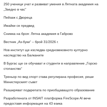
250 ученици учат и развиват умения в Лятната академия на
„Заедно в час“
Пейзаж с Двореца
Имайки се предвид
Снимка на броя: Лятна академия в Габрово
Вестник „Аз-буки“ – брой 31/2026 г.
Нов институт ще изследва средновековното културно
наследство на Балканите
В Бургас ще се обучават и студенти в направление „Горско
стопанство“
Треньор по вид спорт става регулирана професия, реши
Министерският съвет
Разширяват подкрепата по приобщаващото образование
Разработената от INSAIT платформа FireScope AI вече
предоставя информация на 43 езика