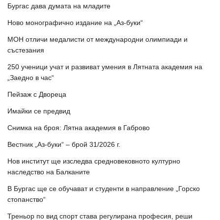
Бургас дава думата на младите
Ново монографично издание на „Аз-буки“
МОН отличи медалисти от международни олимпиади и
състезания
250 ученици учат и развиват умения в Лятната академия на
„Заедно в час“
Пейзаж с Двореца
Имайки се предвид
Снимка на броя: Лятна академия в Габрово
Вестник „Аз-буки“ – брой 31/2026 г.
Нов институт ще изследва средновековното културно
наследство на Балканите
В Бургас ще се обучават и студенти в направление „Горско
стопанство“
Треньор по вид спорт става регулирана професия, реши