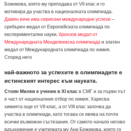
Божикова, която му преподава от VII клас и го
мотивира да участва в националната олимпиада.
Дамян вече има сериозни международни успехи
–
сребърен медал от Европейската олимпиада по
експериментални науки,
бронзов медал от
Международната Менделеевска олимпиада
и златен
медал от Международната олимпиада по химия.
Според него
най-важното за успехите в олимпиадите е
истинският интерес към науката.
Стоян Милев е ученик в XI клас
в СМГ и за първи път
е част от националния отбор по химия. Харесва
химията още от VII клас, а от VIII клас започва да
участва в олимпиади, като тогава се явява на почти
всички възможни състезания. От самото начало негово
вдъхновение е учителката му Ани Божикова, която го