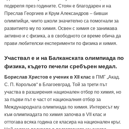
подкрепя през годините. Стоян е благодарен и на
Преслав Георгиев и Крум Александров – бивши
олимпийци, чиито школи значително са помогнали за
развитието му по химия. Освен с химия се занимава
активно и с физика, а в свободното си време обича да
прави любителски експерименти по физика и химия.
Участвал е и на Балканската олимпиада по
физика, където печели сребърен медал.
Борислав Христов е ученик в XII клас
в ПМГ „Акад.
С. П. Корольов“ в Благоевград. Той за трети път
участва в разширения национален отбор по химия, но
за първи път е част от националния отбор за
Международната олимпиада по химия. Интересът му
към олимпиадата по химия започва в VII клас и
оттогава всяка година се класира на национален кръг.