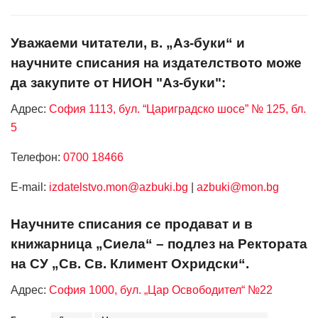
Уважаеми читатели, в. „Аз-буки“ и
научните списания на издателството може
да закупите от НИОН "Аз-буки":
Адрес:
София 1113, бул. “Цариградско шосе” № 125, бл.
5
Телефон:
0700 18466
Е-mail:
izdatelstvo.mon@azbuki.bg
|
azbuki@mon.bg
Научните списания се продават и в
книжарница „Сиела“ – подлез на Ректората
на СУ „Св. Св. Климент Охридски“.
Адрес:
София 1000, бул. „Цар Освободител“ №22