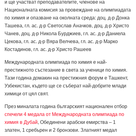
и ще участват преподавателите, членове на
Националната комисия за провеждане на олимпиадата
по химия и опазване на околната среда: доц. д-р Донка
Ташева, гл. ас. д-р Светослав Аначков, доц. д-р Христо
Чанев, доц. д-р Никола Бурджиев, гл. ас. д-р Даниела
Цекова, гл. ас. д-р Вяра Велчева, гл. ас. д-р Марко
Костадинов, гл. ас. д-р Христо Рашеев
Международната олимпиада по химия е най-
престижното състезание в света за ученици по химия.
Тази година домакин на престижния форум е Ташкент,
Узбекистан, където ще се съберат най-добрите млади
химици от цял свят.
През миналата година българският национален отбор
спечели 4 медала от Международната олимпиада по
химия в Дубай
, Обединени арабски емирства – 1
златен, 1 сребърен и 2 бронзови. Златният медал