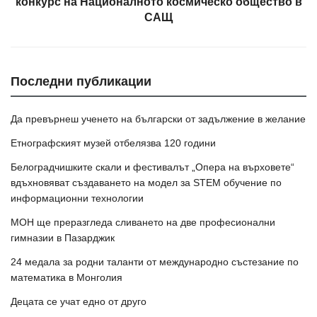
конкурс на Националното космическо общество в
САЩ
Последни публикации
Да превърнеш ученето на български от задължение в желание
Етнографският музей отбелязва 120 години
Белоградчишките скали и фестивалът „Опера на върховете“
вдъхновяват създаването на модел за STEM обучение по
информационни технологии
МОН ще преразгледа сливането на две професионални
гимназии в Пазарджик
24 медала за родни таланти от международно състезание по
математика в Монголия
Децата се учат едно от друго