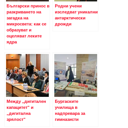
Български принос в
Родни учени
разкриването на
изследват уникални
загадка на
антарктически
микросвета: как се
дрожди
образуват и
оцеляват леките
ядра
Между „дигитален
Бургаските
капацитет“ и
училища в
„дигитална
надпревара за
зрялост“
гимназисти