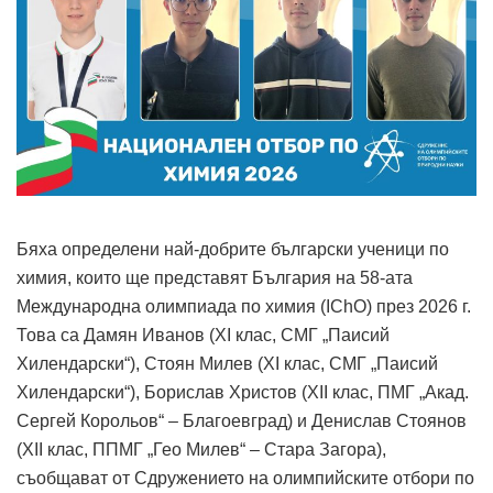
Бяха определени най-добрите български ученици по
химия, които ще представят България на 58-ата
Международна олимпиада по химия (IChO) през 2026 г.
Това са Дамян Иванов (XI клас, СМГ „Паисий
Хилендарски“), Стоян Милев (XI клас, СМГ „Паисий
Хилендарски“), Борислав Христов (XII клас, ПМГ „Акад.
Сергей Корольов“ – Благоевград) и Денислав Стоянов
(XII клас, ППМГ „Гео Милев“ – Стара Загора),
съобщават от Сдружението на олимпийските отбори по