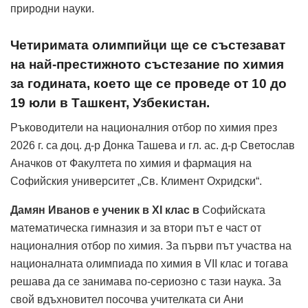
природни науки.
Четиримата олимпийци ще се състезават
на най-престижното състезание по химия
за годината, което ще се проведе от 10 до
19 юли в Ташкент, Узбекистан.
Ръководители на националния отбор по химия през
2026 г. са доц. д-р Донка Ташева и гл. ас. д-р Светослав
Аначков от Факултета по химия и фармация на
Софийския университет „Св. Климент Охридски“.
Дамян Иванов е ученик в XI клас в
Софийската
математическа гимназия и за втори път е част от
националния отбор по химия. За първи път участва на
националната олимпиада по химия в VII клас и тогава
решава да се занимава по-сериозно с тази наука. За
свой вдъхновител посочва учителката си Ани