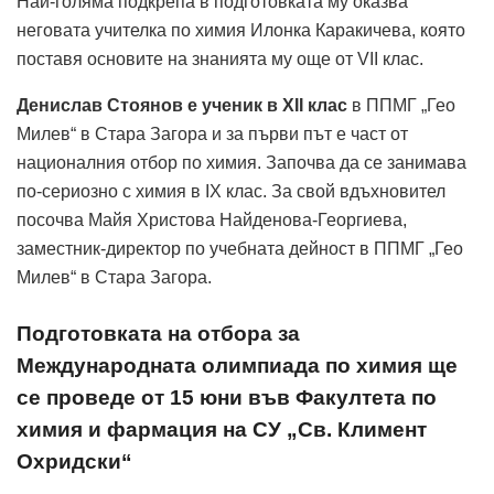
Най-голяма подкрепа в подготовката му оказва
неговата учителка по химия Илонка Каракичева, която
поставя основите на знанията му още от VII клас.
Денислав Стоянов е ученик в XII клас
в ППМГ „Гео
Милев“ в Стара Загора и за първи път е част от
националния отбор по химия. Започва да се занимава
по-сериозно с химия в IX клас. За свой вдъхновител
посочва Майя Христова Найденова-Георгиева,
заместник-директор по учебната дейност в ППМГ „Гео
Милев“ в Стара Загора.
Подготовката на отбора за
Международната олимпиада по химия ще
се проведе от 15 юни във Факултета по
химия и фармация на СУ „Св. Климент
Охридски“