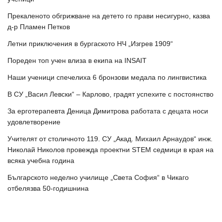
Прекаленото обгрижване на детето го прави несигурно, казва
д-р Пламен Петков
Летни приключения в бургаското НЧ „Изгрев 1909“
Пореден топ учен влиза в екипа на INSAIT
Наши ученици спечелиха 6 бронзови медала по лингвистика
В СУ „Васил Левски“ – Карлово, градят успехите с постоянство
За ерготерапевта Деница Димитрова работата с децата носи
удовлетворение
Учителят от столичното 119. СУ „Акад. Михаил Арнаудов“ инж.
Николай Николов провежда проектни STEM седмици в края на
всяка учебна година
Българското неделно училище „Света София“ в Чикаго
отбелязва 50-годишнина