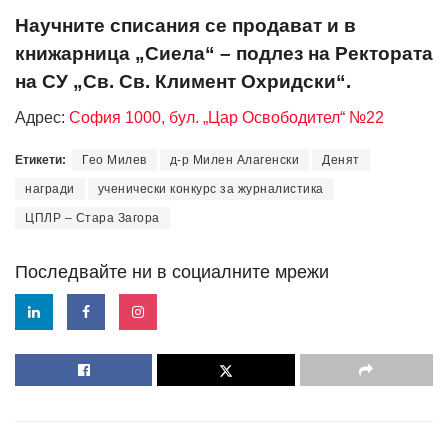
Научните списания се продават и в
книжарница „Сиела“ – подлез на Ректората
на СУ „Св. Св. Климент Охридски“.
Адрес:
София 1000, бул. „Цар Освободител“ №22
Етикети:
Гео Милев
д-р Милен Алагенски
Денят
награди
ученически конкурс за журналистика
ЦПЛР – Стара Загора
Последвайте ни в социалните мрежи