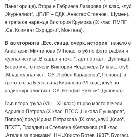
Панагюрище). Втора е Габриела Лазарова (X клас, клуб
„Журналист“, ЦПЛР – ОДК „Анастас Стоянов“, Шумен),
а трета се нарежда Виктория Крумова (IX клас, ПМПГ
„Св. Климент Охридски“, Монтана).
В категорията „Есе, скица, очерк, история“
начело е
Анастасия Милтанова (VII клас, клуб по фотография и
журналистика „В кадър и текст“, арт портал – Дупница).
Второ място печели Виктория Неделчева (V клас, клуб
„Млад журналист“, ОУ „Любен Каравелов“, Попово), а
третото е за Белослава Кирилова (VI клас, клуб по
радиожурналистика, ОУ „Неофит Рилски“, Дупница).
Във втора група (VIII – XII клас) първо място печели
Адрияна Петрова (X клас, ПГСС „Никола Пушкаров“,
Попово) пред Ирина Петракова (IX клас, клуб „Клио“,
ПГХТТ, Пловдив) и Стелияна Желязкова (XII клас,
„Ателие за приказки“, НЧ „Христо Ботев 1937“, Бургас).