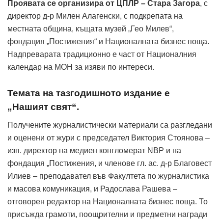
Проявата се организира от ЦПЛР – Стара Загора
, с
директор д-р Милен Алагенски, с подкрепата на
местната община, къщата музей „Гео Милев“,
фондация „Постижения“ и Националната бизнес поща.
Надпреварата традиционно е част от Националния
календар на МОН за изяви по интереси.
Темата на тазгодишното издание е
„Нашият свят“.
Получените журналистически материали са разгледани
и оценени от жури с председател Виктория Стоянова –
изп. директор на медиен конгломерат NBP и на
фондация „Постижения, и членове гл. ас. д-р Благовест
Илиев – преподавател във Факултета по журналистика
и масова комуникация, и Радослава Рашева –
отговорен редактор на Националната бизнес поща. То
присъжда грамоти, поощрителни и предметни награди