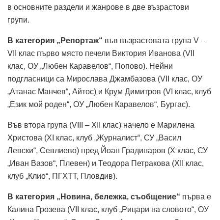
в основните раздели и жанрове в две възрастови
групи.
В категория „Репортаж“
във възрастовата група V –
VII клас първо място печели Виктория Иванова (VII
клас, ОУ „Любен Каравелов“, Попово). Нейни
подгласници са Мирослава Джамбазова (VII клас, ОУ
„Атанас Манчев“, Айтос) и Крум Димитров (VI клас, клуб
„Език мой роден“, ОУ „Любен Каравелов“, Бургас).
Във втора група (VIII – XII клас) начело е Марилена
Христова (XI клас, клуб „Журналист“, СУ „Васил
Левски“, Севлиево) пред Йоан Градинаров (X клас, СУ
„Иван Вазов“, Плевен) и Теодора Петракова (XII клас,
клуб „Клио“, ПГХТТ, Пловдив).
В категория „Новина, бележка, съобщение“
първа е
Калина Грозева (VII клас, клуб „Рицари на словото“, ОУ