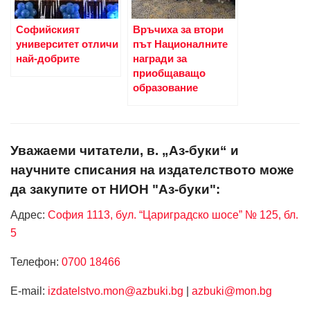
Софийският
Връчиха за втори
университет отличи
път Националните
най-добрите
награди за
приобщаващо
образование
Уважаеми читатели, в. „Аз-буки“ и
научните списания на издателството може
да закупите от НИОН "Аз-буки":
Адрес:
София 1113, бул. “Цариградско шосе” № 125, бл.
5
Телефон:
0700 18466
Е-mail:
izdatelstvo.mon@azbuki.bg
|
azbuki@mon.bg