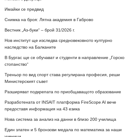
Имайки се предвид
Снимка на броя: Лятна академия в Габрово
Вестник „Аз-буки“ – брой 31/2026 г.
Нов институт ще изследва средновековното културно
наследство на Балканите
В Бургас ще се обучават и студенти в направление „Горско
стопанство“
Треньор по вид спорт става регулирана професия, реши
Министерският съвет
Разширяват подкрепата по приобщаващото образование
Разработената от INSAIT платформа FireScope AI вече
предоставя информация на 43 езика
Нова система за анализ на данни в близо 200 училища
Един златен и 5 бронзови медала по математика за наши
ученици