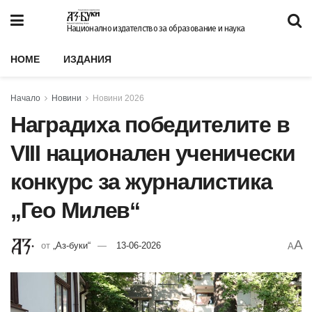
Национално издателство за образование и наука
HOME
ИЗДАНИЯ
Начало
Новини
Новини 2026
Наградиха победителите в
VIII национален ученически
конкурс за журналистика
„Гео Милев“
A
от
„Аз-буки“
13-06-2026
A