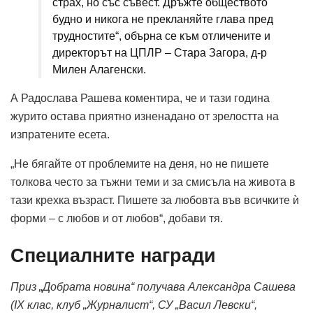
страх, но със съвест. Дръжте обществото
будно и никога не прекланяйте глава пред
трудностите“, обърна се към отличените и
директорът на ЦПЛР – Стара Загора, д-р
Милен Алагенски.
А Радослава Рашева коментира, че и тази година
журито остава приятно изненадано от зрелостта на
изпратените есета.
„Не бягайте от проблемите на деня, но не пишете
толкова често за тъжни теми и за смисъла на живота в
тази крехка възраст. Пишете за любовта във всичките ѝ
форми – с любов и от любов“, добави тя.
Специалните награди
Приз „Добрата новина“ получава Александра Сашева
(IX клас, клуб „Журналист“, СУ „Васил Левски“,