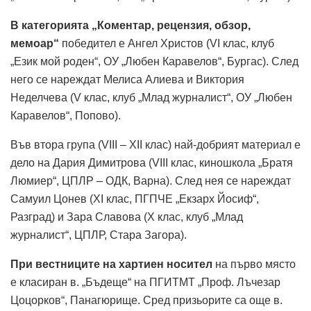
В категорията „Коментар, рецензия, обзор,
мемоар“
победител е Ангел Христов (VI клас, клуб
„Език мой роден“, ОУ „Любен Каравелов“, Бургас). След
него се нареждат Мелиса Алиева и Виктория
Неделчева (V клас, клуб „Млад журналист“, ОУ „Любен
Каравелов“, Попово).
Във втора група (VIII – XII клас) най-добрият материал е
дело на Дария Димитрова (VIII клас, киношкола „Братя
Люмиер“, ЦПЛР – ОДК, Варна). След нея се нареждат
Самуил Цонев (XI клас, ПГПЧЕ „Екзарх Йосиф“,
Разград) и Зара Славова (X клас, клуб „Млад
журналист“, ЦПЛР, Стара Загора).
При вестниците на хартиен носител
на първо място
е класиран в. „Бъдеще“ на ПГИТМТ „Проф. Лъчезар
Цоцорков“, Панагюрище. Сред призьорите са още в.