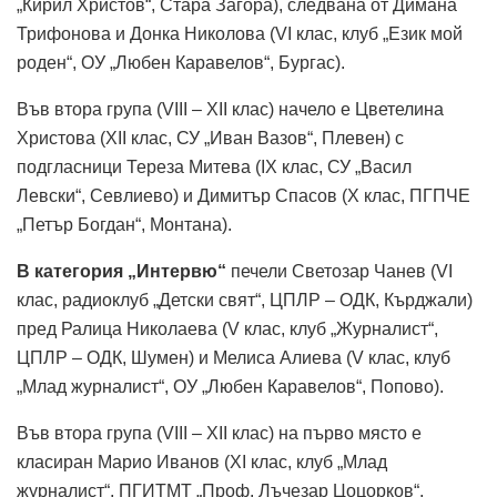
„Кирил Христов“, Стара Загора), следвана от Димана
Трифонова и Донка Николова (VI клас, клуб „Език мой
роден“, ОУ „Любен Каравелов“, Бургас).
Във втора група (VIII – XII клас) начело е Цветелина
Христова (XII клас, СУ „Иван Вазов“, Плевен) с
подгласници Тереза Митева (IX клас, СУ „Васил
Левски“, Севлиево) и Димитър Спасов (X клас, ПГПЧЕ
„Петър Богдан“, Монтана).
В категория „Интервю“
печели Светозар Чанев (VI
клас, радиоклуб „Детски свят“, ЦПЛР – ОДК, Кърджали)
пред Ралица Николаева (V клас, клуб „Журналист“,
ЦПЛР – ОДК, Шумен) и Мелиса Алиева (V клас, клуб
„Млад журналист“, ОУ „Любен Каравелов“, Попово).
Във втора група (VIII – XII клас) на първо място е
класиран Марио Иванов (XI клас, клуб „Млад
журналист“, ПГИТМТ „Проф. Лъчезар Цоцорков“,