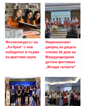
Фотоконкурсът на
Националният
„Аз-буки“ с нов
дворец на децата
победител в първа
отново бе дом на
възрастова група
Международния
детски фестивал
„Млади таланти“