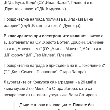
„В@з, Буки, Веди“ (СУ „Иван Вазов“, Плевен) и в.
„Приятели плюс“ (ОДК, Кърджали).
Поощрителна награда получава в. „Разказвач на
истории“ (клуб „В кадър и текст“, Дупница).
В класирането при електронните издания
начело е
в. „Ботевчета“ на ОУ „Христо Ботев“, Добрич. Отличени
са и в. „Манчев вест“ (ОУ „Атанас Манчев“, Айтос) и в.
„МГ форум“ (МГ „Гео Милев“, Плевен).
Поощрителна награда е присъдена на в. „Поколение Z“
(ТГ „Княз Симеон Търновски“, Стара Загора).
Лауретатите от Конкурса са наградени на 29 май в
къща музей „Гео Милев“ в Стара Загора, като са
поздравени от неговата уредничка Валя Сотирова.
„Бъдете първи в иновациите. Пишете без