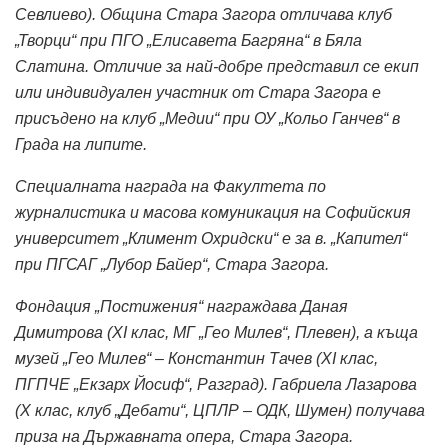
Севлиево). Община Стара Загора отличава клуб
„Творци“ при ПГО „Елисавета Багряна“ в Бяла
Слатина. Отличие за най-добре представил се екип
или индивидуален участник от Стара Загора е
присъдено на клуб „Медии“ при ОУ „Кольо Ганчев“ в
Града на липите.
Специалната награда на Факултета по
журналистика и масова комуникация на Софийския
университет „Климент Охридски“ е за в. „Капител“
при ПГСАГ „Лубор Байер“, Стара Загора.
Фондация „Постижения“ награждава Даная
Димитрова (XI клас, МГ „Гео Милев“, Плевен), а къща
музей „Гео Милев“ – Константин Тачев (XI клас,
ПГПЧЕ „Екзарх Йосиф“, Разград). Габриела Лазарова
(X клас, клуб „Дебати“, ЦПЛР – ОДК, Шумен) получава
приза на Държавната опера, Стара Загора.