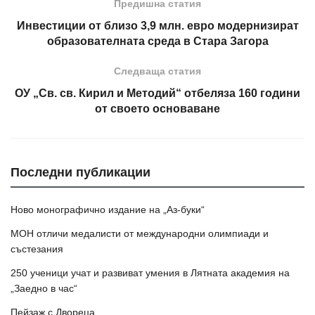
Предишна статия
Инвестиции от близо 3,9 млн. евро модернизират
образователната среда в Стара Загора
Следваща статия
ОУ „Св. св. Кирил и Методий“ отбеляза 160 години
от своето основаване
Последни публикации
Ново монографично издание на „Аз-буки“
МОН отличи медалисти от международни олимпиади и
състезания
250 ученици учат и развиват умения в Лятната академия на
„Заедно в час“
Пейзаж с Двореца