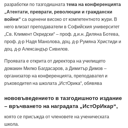
разработки по тазгодишната
тема на конференцията
„Атентати, преврати, революции и граждански
войни“
са оценени високо от компетентното жури. В
него влизат преподаватели в Софийския университет
„Св. Климент Охридски“ – проф. д.и.н. Диляна Ботева,
проф. д-р Надя Манолова, доц. д-р Румяна Христиди и
доц. д-р Александър Сивилов.
Проявата е открита от директора на училището
домакин Милко Багдасаров, а Димитър Димов –
организатор на конференцията, преподавател и
ръководител на школата „ИстОрика“, обявява
нововъведението в тазгодишното издание
– връчването на наградата „ИстОрИкар“,
която се присъжда от членовете на ученическата
школа.