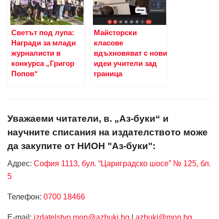
Светът под лупа:
Майсторски
Награди за млади
класове
журналисти в
вдъхновяват с нови
конкурса „Григор
идеи учители зад
Попов“
граница
Уважаеми читатели, в. „Аз-буки“ и
научните списания на издателството може
да закупите от НИОН "Аз-буки":
Адрес:
София 1113, бул. “Цариградско шосе” № 125, бл.
5
Телефон:
0700 18466
Е-mail:
izdatelstvo.mon@azbuki.bg
|
azbuki@mon.bg