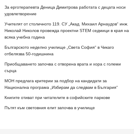
За ерготерапевта Деница Димитрова работата с децата носи
удовлетворение
Учителят от столичното 119. СУ „Акад. Михаил Арнаудов“ инж.
Николай Николов провежда проектни STEM седмици в края на
всяка учебна година
Българското неделно училище „Света София“ в Чикаго
отбелязва 50-годишнина
Приобщаването започва с отворена врата и хора с големи
сърца
МОН предлага критерии за подбор на кандидати за
Национална програма „Избирам да следвам в България“
Книгите отиват при читателите в софийските паркове
Пътят към световния елит започва в училище