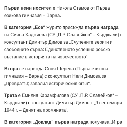
Първи неин носител
е Никола Стамов от Първа
езикова гимназия – Варна.
В категория „Есе“
журито присъжда
първа награда
на Сияна Хаджиева (СУ „П.Р. Славейков“ – Кърджали) с
консултант Димитър Димов за „Счупените вериги и
свободните сърца: Единственото успешно робско
въстание в историята на човечеството“.
Втора
се нарежда Соня Щерева (Първа езикова
гимназия – Варна) с консултант Нели Димова за
„Превратът, запалил историческия огън“.
Трета
е Емилия Карамфилова (СУ „П.Р. Славейков“ –
Кърджали) с консултант Димитър Димов с „9 септември
1944 г. – Денят на промяната“.
В категория „Доклад“ първа награда
получава „Игра