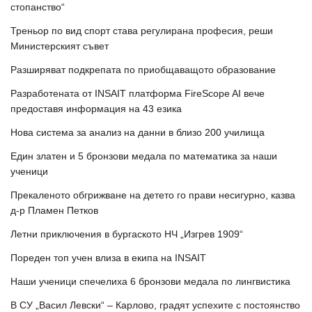
стопанство“
Треньор по вид спорт става регулирана професия, реши
Министерският съвет
Разширяват подкрепата по приобщаващото образование
Разработената от INSAIT платформа FireScope AI вече
предоставя информация на 43 езика
Нова система за анализ на данни в близо 200 училища
Един златен и 5 бронзови медала по математика за наши
ученици
Прекаленото обгрижване на детето го прави несигурно, казва
д-р Пламен Петков
Летни приключения в бургаското НЧ „Изгрев 1909“
Пореден топ учен влиза в екипа на INSAIT
Наши ученици спечелиха 6 бронзови медала по лингвистика
В СУ „Васил Левски“ – Карлово, градят успехите с постоянство