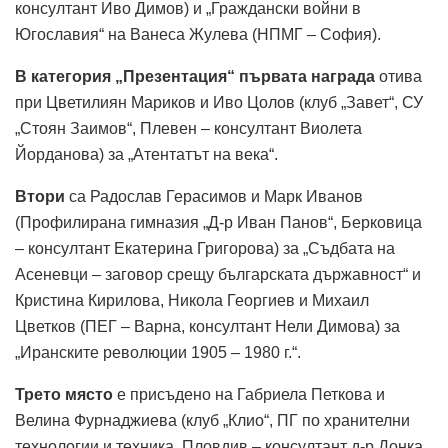
консултант Иво Димов) и „Граждански войни в
Югославия“ на Ванеса Жулева (НПМГ – София).
В категория „Презентация“ първата награда
отива
при Цветилиян Мариков и Иво Цолов (клуб „Завет“, СУ
„Стоян Заимов“, Плевен – консултант Виолета
Йорданова) за „Атентатът на века“.
Втори
са Радослав Герасимов и Марк Иванов
(Профилирана гимназия „Д-р Иван Панов“, Берковица
– консултант Екатерина Григорова) за „Съдбата на
Асеневци – заговор срещу българската държавност“ и
Кристина Кирилова, Никола Георгиев и Михаил
Цветков (ПЕГ – Варна, консултант Нели Димова) за
„Иранските революции 1905 – 1980 г.“.
Трето място
е присъдено на Габриела Петкова и
Велина Фурнаджиева (клуб „Клио“, ПГ по хранителни
технологии и техника, Пловдив – консултант д-р Донка