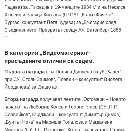
Радева) за „Пловдив и 19-майците 1934 г.“ и на Нефисе
Хюсеин и Ралица Кисьова (ПГСАГ „Кольо Фичето“ –
Бургас, консултант Петя Кудева) за „България след
Съединението. Превратът срещу Ал. Батенберг 1886
г.“.
В категория „Видеоматериал“
присъдените отличия са седем.
Първата награда
е за Полина Динчева (клуб „Завет“
при СУ „Стоян Заимов“, Плевен – консултант Виолета
Йорданова) за „Защо аз“.
Втора награда
получават лентите „Октомври – Новото
начало“ на Любомир Колев и Георги Тянев (СУ „П.Р.
Славейков“, Кърджали – консултант Димитър Димов),
„Бунтът Ника“ на Мариела Топалова и Магдалена
Минкова (СУ „Г.С. Раковски“, Котел – консултант Стойко