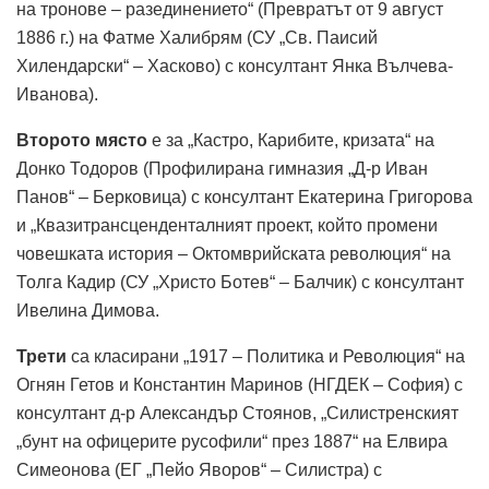
на тронове – разединението“ (Превратът от 9 август
1886 г.) на Фатме Халибрям (СУ „Св. Паисий
Хилендарски“ – Хасково) с консултант Янка Вълчева-
Иванова).
Второто място
е за „Кастро, Карибите, кризата“ на
Донко Тодоров (Профилирана гимназия „Д-р Иван
Панов“ – Берковица) с консултант Екатерина Григорова
и „Квазитрансценденталният проект, който промени
човешката история – Октомврийската революция“ на
Толга Кадир (СУ „Христо Ботев“ – Балчик) с консултант
Ивелина Димова.
Трети
са класирани „1917 – Политика и Революция“ на
Огнян Гетов и Константин Маринов (НГДЕК – София) с
консултант д-р Александър Стоянов, „Силистренският
„бунт на офицерите русофили“ през 1887“ на Елвира
Симеонова (EГ „Пейо Яворов“ – Силистра) с