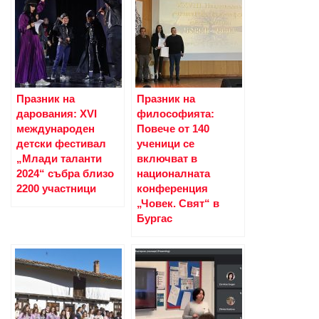
Празник на
Празник на
дарования: XVI
философията:
международен
Повече от 140
детски фестивал
ученици се
„Млади таланти
включват в
2024“ събра близо
националната
2200 участници
конференция
„Човек. Свят“ в
Бургас