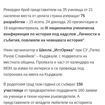
Рекорден брой представители на 35 училища от 21
населени места от цялата страна изпращат
75
разработки
– 15 есета, 24 доклада, 20 презентации и
16 видеоматериала, за
IX национална ученическа
конференция по история под надслов „Личности и
събития, повлияли на човешката история“
.
Неин организатор е
Школа „ИстОрика“
при СУ „Петко
Рачов Славейков“ – Кърджали, с подкрепата на
местната община. Проявата е част от календара на
МОН за изяви по интереси и се провежда под
патронажа на кмета на Кърджали.
В родопския град тази година се събират
150
участници
от предварително подадените 160 заявки
на ученици и техни научни ръководители. А
представените от младите любители на историята