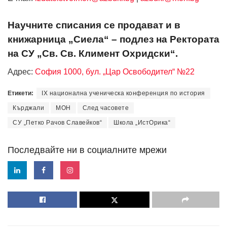
Научните списания се продават и в
книжарница „Сиела“ – подлез на Ректората
на СУ „Св. Св. Климент Охридски“.
Адрес:
София 1000, бул. „Цар Освободител“ №22
Етикети:
IX национална ученическа конференция по история
Кърджали
МОН
След часовете
СУ „Петко Рачов Славейков“
Школа „ИстОрика“
Последвайте ни в социалните мрежи