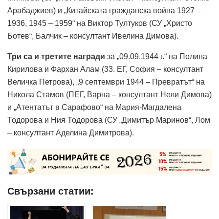
Арабаджиев) и „Китайската гражданска война 1927 –
1936, 1945 – 1959“ на Виктор Тултуков (СУ „Христо
Ботев“, Балчик – консултант Ивелина Димова).
Три са и третите награди
за „09.09.1944 г.“ на Полина
Кирилова и Фархан Алам (33. ЕГ, София – консултант
Величка Петрова), „9 септември 1944 – Превратът“ на
Никола Стамов (ПЕГ, Варна – консултант Нели Димова)
и „Атентатът в Сарафово“ на Мария-Магдалена
Тодорова и Ния Тодорова (СУ „Димитър Маринов“, Лом
– консултант Аделина Димитрова).
Свързани статии: