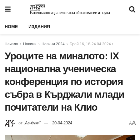
Национално издателство за образование и наука
HOME
ИЗДАНИЯ
Начало
Новини
Новини 2024
Брой 16, 18-24.04.2024 г.
Уроците на миналото: IX
национална ученическа
конференция по история
събра в Кърджали млади
почитатели на Клио
A
от
„Аз-буки“
20-04-2024
A