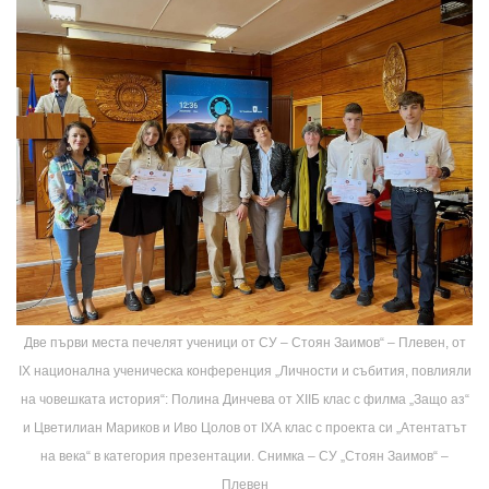
Две първи места печелят ученици от СУ – Стоян Заимов“ – Плевен, от
IX национална ученическа конференция „Личности и събития, повлияли
на човешката история“: Полина Динчева от XIIБ клас с филма „Защо аз“
и Цветилиан Мариков и Иво Цолов от IXА клас с проекта си „Атентатът
на века“ в категория презентации. Снимка – СУ „Стоян Заимов“ –
Плевен