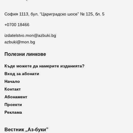
София 1113, бул. “Цариградско шосе” № 125, бл. 5
+0700 18466
izdatelstvo.mon@azbuki.bg
azbuki@mon.bg
Полезни линкове
Къде можете да намерите изданията?
Вход за абонати
Начало
Контакт
Абонамент
Проекти
Реклама
Вестник „Аз-буки”