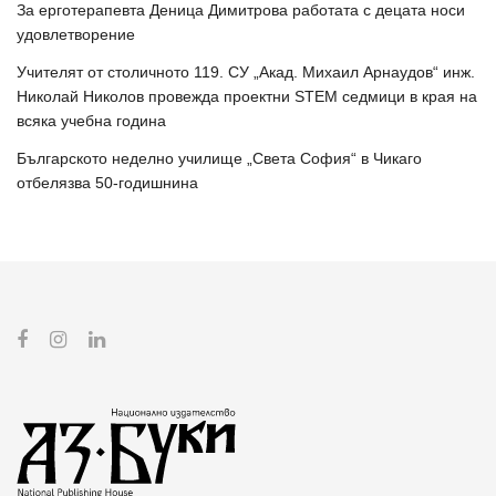
За ерготерапевта Деница Димитрова работата с децата носи
удовлетворение
Учителят от столичното 119. СУ „Акад. Михаил Арнаудов“ инж.
Николай Николов провежда проектни STEM седмици в края на
всяка учебна година
Българското неделно училище „Света София“ в Чикаго
отбелязва 50-годишнина