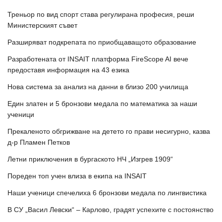
Треньор по вид спорт става регулирана професия, реши
Министерският съвет
Разширяват подкрепата по приобщаващото образование
Разработената от INSAIT платформа FireScope AI вече
предоставя информация на 43 езика
Нова система за анализ на данни в близо 200 училища
Един златен и 5 бронзови медала по математика за наши
ученици
Прекаленото обгрижване на детето го прави несигурно, казва
д-р Пламен Петков
Летни приключения в бургаското НЧ „Изгрев 1909“
Пореден топ учен влиза в екипа на INSAIT
Наши ученици спечелиха 6 бронзови медала по лингвистика
В СУ „Васил Левски“ – Карлово, градят успехите с постоянство