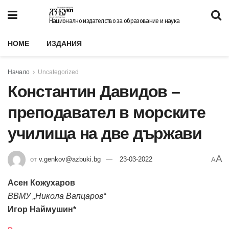
Национално издателство за образование и наука
HOME
ИЗДАНИЯ
Начало
Uncategorized
Константин Давидов –
преподавател в морските
училища на две държави
A
от
v.genkov@azbuki.bg
23-03-2022
A
Асен Кожухаров
ВВМУ „Никола Вапцаров“
Игор Наймушин*