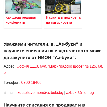
Как деца решават
Науката в подкрепа
конфликти
на сигурността
Уважаеми читатели, в. „Аз-буки“ и
научните списания на издателството може
да закупите от НИОН "Аз-буки":
Адрес:
София 1113, бул. “Цариградско шосе” № 125, бл.
5
Телефон:
0700 18466
Е-mail:
izdatelstvo.mon@azbuki.bg
|
azbuki@mon.bg
Научните списания се продават и в