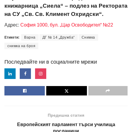
книжарница „Сиела“ – подлез на Ректората
на СУ „Св. Св. Климент Охридски“.
Адрес:
София 1000, бул. „Цар Освободител“ №22
Етикети:
Варна
ДГ № 14 „Дружба“
Снимка
снимка на броя
Последвайте ни в социалните мрежи
Предишна статия
Европейският парламент търси училища
посланици