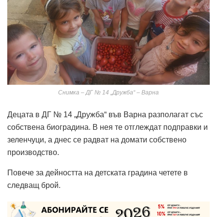
Снимка – ДГ № 14 „Дружба“ – Варна
Децата в ДГ № 14 „Дружба“ във Варна разполагат със
собствена биоградина. В нея те отглеждат подправки и
зеленчуци, а днес се радват на домати собствено
производство.
Повече за дейността на детската градина четете в
следващ брой.