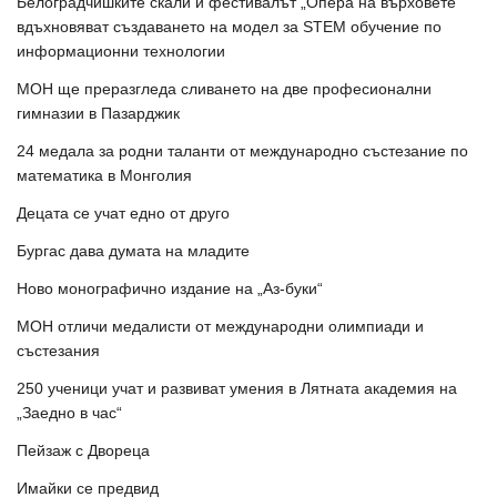
Белоградчишките скали и фестивалът „Опера на върховете“
вдъхновяват създаването на модел за STEM обучение по
информационни технологии
МОН ще преразгледа сливането на две професионални
гимназии в Пазарджик
24 медала за родни таланти от международно състезание по
математика в Монголия
Децата се учат едно от друго
Бургас дава думата на младите
Ново монографично издание на „Аз-буки“
МОН отличи медалисти от международни олимпиади и
състезания
250 ученици учат и развиват умения в Лятната академия на
„Заедно в час“
Пейзаж с Двореца
Имайки се предвид