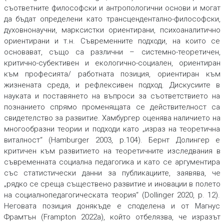
съответните философски и антропологични основи и могат
да бъдат определени като трансцендентално-философски,
духовнонаучни, марксистки ориентирани, психоаналитично
ориентирани и т.н. Съвременните подходи, на които се
основават, също са различни – системно-теоретичен,
критично-субективен и екологично-социален, ориентиран
към професията/ работната позиция, ориентиран към
жизнената среда, и рефлексивен подход. Дискусиите в
науката и поставянето на въпроси за съответствието на
познанието спрямо променящата се действителност са
свидетелство за развитие. Хамбургер оценява наличието на
многообразни теории и подходи като „израз на теоретична
виталност“ (Hamburger 2003, p.104). Бернт Долингер е
критичен към развитието на теоретичните изследвания в
съвременната социална педагогика и като се аргументира
със статистически данни за публикациите, заявява, че
„рядко се среща съществено развитие и иновации в полето
на социалнопедагогическата теория“ (Dollinger 2020, p. 12).
Неговата позиция донякъде е споделена и от Магнус
Фрамтън (Frampton 2022а), който отбелязва, че изразът