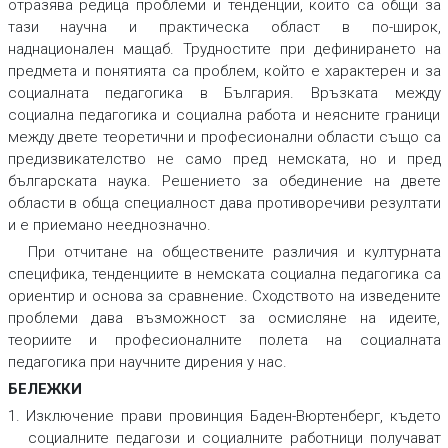
отразява редица проблеми и тенденции, които са общи за
тази научна и практическа област в по-широк,
наднационален мащаб. Трудностите при дефинирането на
предмета и понятията са проблем, който е характерен и за
социалната педагогика в България. Връзката между
социална педагогика и социална работа и неясните граници
между двете теоретични и професионални области също са
предизвикателство не само пред немската, но и пред
българската наука. Решението за обединение на двете
области в обща специалност дава противоречиви резултати
и е приемано нееднозначно.
При отчитане на обществените различия и културната
специфика, тенденциите в немската социална педагогика са
ориентир и основа за сравнение. Сходството на изведените
проблеми дава възможност за осмисляне на идеите,
теориите и професионалните полета на социалната
педагогика при научните дирения у нас.
БЕЛЕЖКИ
1. Изключение прави провинция Баден-Вюртенберг, където
социалните педагози и социалните работници получават