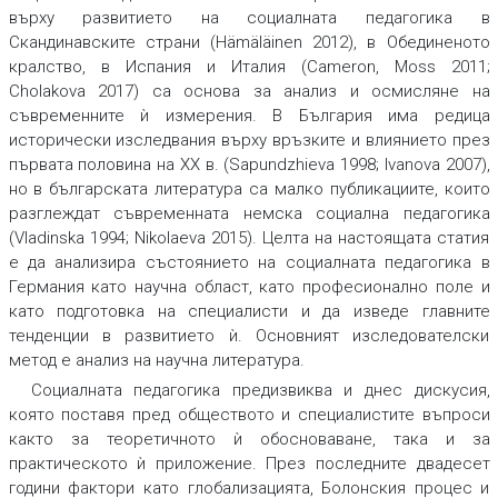
върху развитието на социалната педагогика в
Скандинавските страни (Hämäläinen 2012), в Обединеното
кралство, в Испания и Италия (Cameron, Moss 2011;
Cholakova 2017) са основа за анализ и осмисляне на
съвременните ѝ измерения. В България има редица
исторически изследвания върху връзките и влиянието през
първата половина на ХХ в. (Sapundzhieva 1998; Ivanova 2007),
но в българската литература са малко публикациите, които
разглеждат съвременната немска социална педагогика
(Vladinska 1994; Nikolaeva 2015). Целта на настоящата статия
е да анализира състоянието на социалната педагогика в
Германия като научна област, като професионално поле и
като подготовка на специалисти и да изведе главните
тенденции в развитието ѝ. Основният изследователски
метод е анализ на научна литература.
Социалната педагогика предизвиква и днес дискусия,
която поставя пред обществото и специалистите въпроси
както за теоретичното ѝ обосноваване, така и за
практическото ѝ приложение. През последните двадесет
години фактори като глобализацията, Болонския процес и