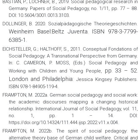
BASTIAN, P.; LOCHNER, B., 2019. Social pedagogical research in
Germany.
Papers of Social Pedagogy,
no. 1/11, рр. 77 – 88.
DOI: 10.5604/3001.0013.3103.
DOLLINGER, B. 2020.
Sozialpädagogische Theoriegeschichten
.
Weinheim Basel:Beltz Juventa. ISBN 978-3-7799-
6385-1.
EICHSTELLER, G.; HALTHOFF, S., 2011. Conseptual Fondations of
Social Pedagogy: A Transnational Perspective from Germany.
In: C. CAMERON, P. MOSS, (Eds.)
Social Pedagogy and
pp. 33 – 52.
Working with
Children and Young People
,
London and Philadelphia:
Jessica Kingsey Publishers.
ISBN 978-1-84905-119-4.
FRAMPTON, M. 2022a. German social pedagogy and social work:
the academic discourses mapping a changing historical
relationship.
International Journal of Social Pedagogy
,
vol. 11,
no. 1, pp. 1 – 14. DOI:
https://doi.org/10.14324/111.444.ijsp.2022.v11.x.004.
FRAMPTON, M. 2022b. The spirit of social pedagogy: the
alternative theory base of German child welfare.
Critical and