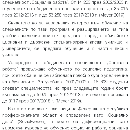
специалност „Социална работа“. От 14 223 през 2002/2003 г.
студентите по обединената програма нарастват до 35 016
през 2012/2013 г. и до 53 258 през 2017/2018 г. (Meyer 2019).
Свидетелство за нарасналия интерес към обучение на
специалисти по тази програма е разширяването на типа
учебни заведения, които я предлагат: наред с обичайните
църковни и държавни специализирани висши училища и
университети, се предлага обучение и в частни висши
училища.
Успоредно с обединената специалност „Социална
работа“ продължава обучението по социална педагогика,
при което обаче не се наблюдава подобно бурно увеличение
на обучаваните. За учебната 2001/2002 г. 16 899 студенти
следват специалността, но през следващите години броят
им намалява до 6 075 през 2012/2013 г. и леко се повишава
до 8117 през 2017/2018 г. (Meyer 2019).
В статистическите годишници на Федералната република
професионалната област е определена като „Социално
дело“ (Sozialwesen), в която са диференцирани като
възможни курсове на обучение
социална работа
, социална