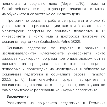
педагогика
и
социално дело
(Meyer 2019). Терминът
Sozialarbeit вече не съществува при официалното отчитане
на обучението в областта на социалното дело.
Програми по социална работа се предлагат в около 80
университета за приложни науки, както и бакалавърски и
магистърски програми по социална педагогика в 15
университета, в които има и докторски програми по
социална педагогика (Spatscheck, Petrie 2022).
Социална педагогика се изучава и развива в
изследователските/ класическите университети, които
развиват и докторски програми, което дава възможност за
развитие на преподавателски състав по социална
педагогика и провеждане на изследвания в областта на
социалната педагогика и социалната работа (Frampton
2022а, р. 9). Тази специфика подкрепя авторитета на
социалната педагогика като специалност, която дава не
само практическа реализация, но и научна перспектива.
Заключение
Развитието на социалната педагогика в Германия