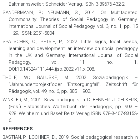
Baltmannsweiler: Schneider Verlag. ISBN 3-89676-432-2.
SANDERMANN, P.; NEUMANN, S., 2014. On Multifaceted
Commonality: Theories of Social Pedagogy in Germany.
International Journal of Social Pedagogy,
vol. 3, no. 1, pp. 15
– 29. ISSN: 2051-5804.
SPATSCHEK, C.; PETRIE, P., 2022. Little signs, local seeds,
learning and development: an interview on social pedagogy
in the UK and Germany.
International Journal of Social
Pedagogy,
vol. 11, no. 1.
DOI:10.14324/111.444.ijsp.2022.v11.x.008.
THOLE, W.; GALUSKE, M. 2003 Sozialpädagogik –
“Jahrhundertprojekt”oder “Entsorgungfall”.
Zeitschrift für
Pädagogik,
vol. 49, no. 6, pp. 885 – 902.
WINKLER, M., 2004. Sozialpädagogik. In: D. BENNER, J. OELKERS,
(Eds.)
Historisches Wörterbuch der Pädagogik
,
pp. 903 –
928. Weinheim und Basel: Beltz Verlag ISBN 978-3-407-83153-
6.
REFERENCES
BASTIAN, P.; LOCHNER, B., 2019. Social pedagogical research in