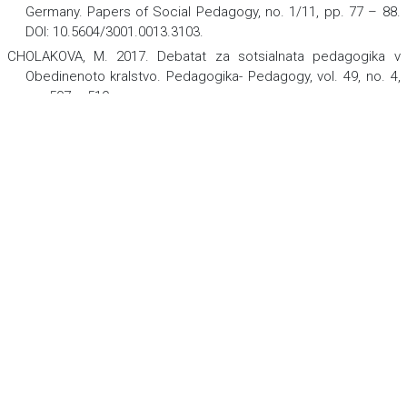
Germany.
Papers of Social Pedagogy,
no. 1/11, рр. 77 – 88.
DOI: 10.5604/3001.0013.3103.
CHOLAKOVA, M. 2017. Debatat za sotsialnata pedagogika v
Obedinenoto kralstvo.
Pedagogika- Pedagogy
,
vol. 49, no. 4,
pp. 507 – 519.
DOLLINGER, B. 2020.
Sozialpädagogische Theoriegeschichten
.
Weinheim Basel:Beltz Juventa. ISBN 978-3-7799-
6385-1.
EICHSTELLER, G.; HALTHOFF, S., 2011. Conseptual Fondations of
Social Pedagogy: A Transnational Perspective from Germany.
In: C. CAMERON, P. MOSS, (Eds.)
Social Pedagogy and
pp. 33 – 52.
Working with
Children and Young People
,
London and Philadelphia:
Jessica Kingsey Publishers.
ISBN 978-1-84905-119-4.
FRAMPTON, M. 2022a. German social pedagogy and social work:
the academic discourses mapping a changing historical
relationship.
International Journal of Social Pedagogy
,
vol. 11,
no. 1, pp. 1 – 14. DOI: