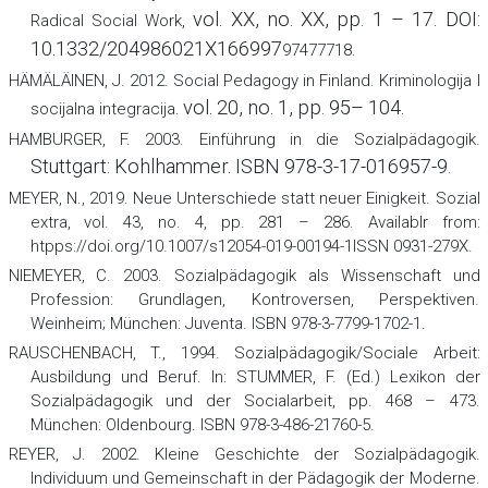
vol. XX, no. XX, pp. 1 – 17. DOI:
Radical Social
Work
,
10.1332/204986021X166997
97477718.
HÄMÄLÄINEN, J. 2012. Social Pedagogy in Finland.
Kriminologija
I
. vol. 20, no. 1, pp. 95– 104.
socijalna integracija
HAMBURGER, F. 2003.
Einführung in die Sozialpädagogik
.
Stuttgart: Kohlhammer. ISBN 978-3-17-016957-9.
MEYER, N., 2019. Neue Unterschiede statt neuer Einigkeit.
Sozial
extra
,
vol. 43, no. 4, pp. 281 – 286. Availablr from:
htpps://doi.org/10.1007/s12054-019-00194-1ISSN 0931-279X.
NIEMEYER, C. 2003.
Sozialpädagogik als Wissenschaft und
Profession: Grundlagen, Kontroversen, Perspektiven.
Weinheim; München: Juventa. ISBN 978-3-7799-1702-1.
RAUSCHENBACH, T., 1994. Sozialpädagogik/Sociale Arbeit:
Ausbildung und Beruf. In: STUMMER, F. (Ed.)
Lexikon der
Sozialpädagogik und der Socialarbeit
,
pp. 468 – 473.
München: Oldenbourg. ISBN 978-3-486-21760-5.
REYER, J. 2002.
Kleine Geschichte der Sozialpädagogik.
Individuum und Gemeinschaft in der Pädagogik der Moderne
.