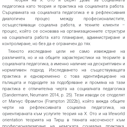
педагогика като теория и практика на социалната работа.
Сърцевината на социалната педагогика е в рефлексивния
диалогичен процес между професионалистите,
осъществяващи социална работа, и техните клиенти –
процес, който се основава на организационните структури
на социалната работа като планиране, администриране и
контролиране, но без да е ограничен до тях.
Тяхното изследване цели не само извеждане на
различията, но и на общите характеристики на теориите в
социалната педагогика, а именно наличие на дескриптивен и
нормативен подход. Изследването на съществуващата
практика и едновременно с това идентифициране на
пътищата и подходите за подобряване и промяна на тази
практика е отличителна черта на социалната педагогика
(Sandermann, Neumann 2014, р. 25). Тези изводи се споделят
от Магнус Фрамтон (Frampton 2022b), който вижда общите
черти на рефлексивната социална педагогика, на
ориентираната към услугите теория на Х. Ото и на lifeworld
orientation теорията на Тирш в тяхната насоченост към
професионализиране на немската социална практика.