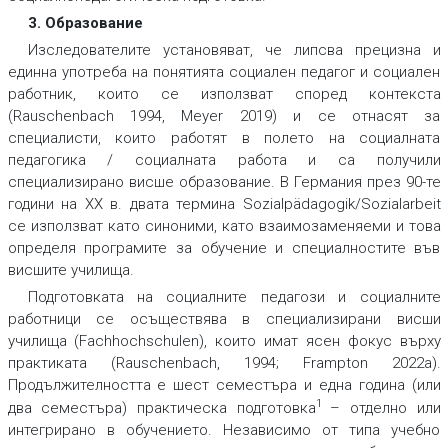
3. Образование
Изследователите установяват, че липсва прецизна и
единна употреба на понятията социален педагог и социален
работник, които се използват според контекста
(Rauschenbach 1994, Meyer 2019) и се отнасят за
специалисти, които работят в полето на социалната
педагогика / социалната работа и са получили
специализирано висше образование. В Германия през 90-те
години на ХХ в. двата термина Sozialpädagogik/Sozialarbeit
се използват като синоними, като взаимозаменяеми и това
определя програмите за обучение и специалностите във
висшите училища.
Подготовката на социалните педагози и социалните
работници се осъществява в специализирани висши
училища (Fachhochschulen), които имат ясен фокус върху
практиката (Rauschenbach, 1994; Frampton 2022a).
Продължителността е шест семестъра и една година (или
1
два семестъра) практическа подготовка
– отделно или
интегрирано в обучението. Независимо от типа учебно