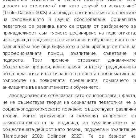
„проект на столетието“ или като „случай за изхвърляне“
(Thole, Galuske 2003) и извеждат противоречията в оценките
на съвременното ѝ научно обосноваване. Социалната
педагогика се развива, като се отделя от разбирането за
принадлежност към тясното дефиниране на педагогиката,
изследваща процесите на възпитание и обучение, и като се
развива към все още дифузното и разширяващо се поле на
професионалната помощ, възпитание, съветване и
подкрепа. Тези промени отразяват динамичните
обществени процеси, които влияят и върху традиционната
обща педагогика и включването в нейната проблематика на
въпросите на подкрепата, превенцията, помагането и
анимацията във възпитанието и обучението.
Изследователите отбелязват като основополагащ факта,
че не съществува теория на социалната педагогика, че в
социалнопедагогическото познание съществуват различни
теории, които артикулират и осмислят въпросите за
самостоятелността на индивида, за хуманизирането на
обществената дейност като помощ, подкрепа и възпитание
(Hamburger 2003; Dollinger, 2020). Те се базират на