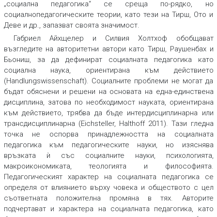
„социална педагогика“ се среща по-рядко, но
социалнопедагогическите теории, като тези на Тирш, Ото и
Деве и др., запазват своята значимост.
Габриел Айхщелер и Силвия Холтхоф обобщават
възгледите на авторитетни автори като Тирш, Раушенбах и
Бьониш, за да дефинират социалната педагогика като
социална наука, ориентирана към действието
(Handlungswissenschaft). Социалните проблеми не могат да
бъдат обяснени и решени на основата на една-единствена
дисциплина, затова по необходимост науката, ориентирана
към действието, трябва да бъде интердисциплинарна или
трансдисциплинарна (Eichsteller, Halthoff 2011). Тази гледна
точка не оспорва принадлежността на социалната
педагогика към педагогическите науки, но изяснява
връзката ѝ със социалните науки, психологията,
макроикономиката, теологията и философията.
Педагогическият характер на социалната педагогика се
определя от влиянието върху човека и обществото с цел
съответната положителна промяна в тях. Авторите
подчертават и характера на социалната педагогика, като