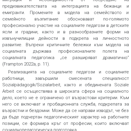
предизвикателствата на интеграцията на бежанци и
емигранти. Промените в модела на семейството и
семейното възпитание обосновават по-голямото
професионално участие на социалните педагози в детските
ясли и градини, както и в разнообразните форми на
извънучилищни дейности в подкрепа на личностното
развитие. Въпреки критичните бележки към модела на
социалната държава професионалните полета на
социалната педагогика „се разширяват драматично“
(Frampton 2022a, p. 11).
Реализацията на социалните педагози и социалните
работници, завършили смесената специалност
Sozialpädagogik/Sozialarbeit, както и обединената Soziale
Arbeit се осъществява в широката сфера на социалното
дело, което не е ограничено от възрастови критерии. Към
него се включват и пробационната служба, подкрепата за
възрастни и бездомни. Може да се направи изводът, че без
да бъде подчертан педагогическият характер на работните
позиции, се формира кръг от професии, които включват
социалнопедагогическа подготовка.