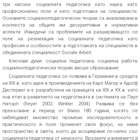
три насоки: социалната педагогика като наука, като
професионално поле и като подготовка на специалисти.
Основните социалнопедагогически теории са анализирани в
контекста на общите им дескриптивни и нормативни
аспекти. Изведени са проблемите на разширяващото се
поле на реализация на социалната педагогика като
професия и особеностите в подготовката на специалисти в
обединената специалност Sociale Arbeit.
Ключови думи:
социална педагогика; социална работа;
социалнопедагогически теории; висше образование
Социалната педагогика се появява в Германия в средата
на XIX в. като идея в произведенията на Карл Магер и Адолф
Дистервег и е разработена на границата на XIX и ХХ в. като
нов етап в развитието на педагогиката в системата на Паул
Наторп (Reyer 2002; Winkler 2004). Развива се без
прекъсване в период от близо 180 години, когато се
наблюдават множество промени; изследователското и
практическото ѝ поле променят своя фокус, но няма
пространство в света, което да асоциираме по-силно със
социалната педагогика от немското. Връзките и влиянието ѝ