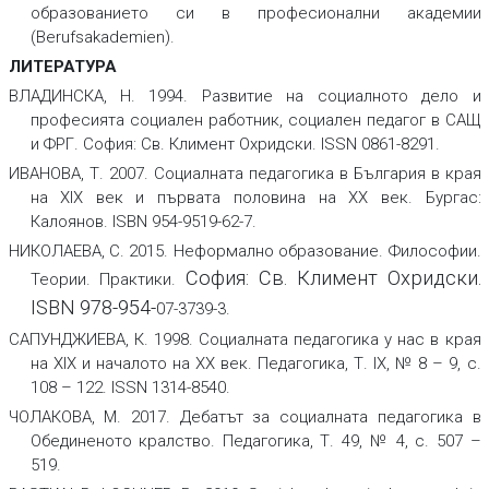
образованието си в професионални академии
(Berufsakademien).
ЛИТЕРАТУРА
ВЛАДИНСКА, Н. 1994.
Развитие на социалното дело и
професията социален работник, социален педагог в САЩ
и ФРГ.
София: Св. Климент Охридски. ISSN 0861-8291.
ИВАНОВА, Т. 2007.
Социалната педагогика в България в края
на ХІХ век и първата половина на ХХ век
.
Бургас:
Калоянов. ISBN 954-9519-62-7.
НИКОЛАЕВА, С. 2015.
Неформално образование. Философии.
София: Св. Климент Охридски.
Теории. Практики
.
ISBN 978-954-
07-3739-3.
САПУНДЖИЕВА, К. 1998. Социалната педагогика у нас в края
на ХІХ и началото на ХХ век.
Педагогика
,
Т. IX, № 8 – 9, с.
108 – 122. ISSN 1314-8540.
ЧОЛАКОВА, М. 2017. Дебатът за социалната педагогика в
Обединеното кралство.
Педагогика
, Т. 49, № 4, с. 507 –
519.