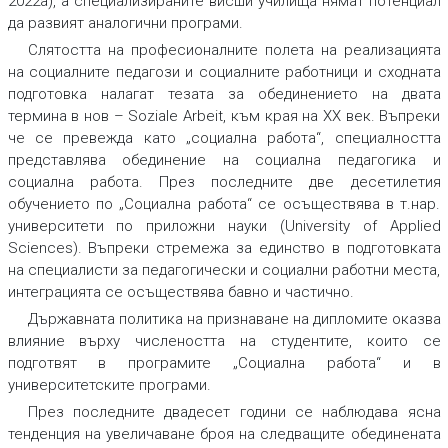
2022a), а специализираните висши училища нямат потенциал
да развият аналогични програми.
Слятостта на професионалните полета на реализацията
на социалните педагози и социалните работници и сходната
подготовка налагат тезата за обединението на двата
термина в нов – Soziale Arbeit, към края на ХХ век. Въпреки
че се превежда като „социална работа“, специалността
представлява обединение на социална педагогика и
социална работа. През последните две десетилетия
обучението по „Социална работа“ се осъществява в т.нар.
университети по приложни науки (University of Applied
Sciences). Въпреки стремежа за единство в подготовката
на специалисти за педагогически и социални работни места,
интеграцията се осъществява бавно и частично.
Държавната политика на признаване на дипломите оказва
влияние върху числеността на студентите, които се
подготвят в програмите „Социална работа“ и в
университетските програми.
През последните двадесет години се наблюдава ясна
тенденция на увеличаване броя на следващите обединената