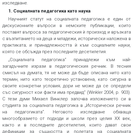
изследване.
1. Социалната педагогика като наука
Научният статут на социалната педагогика е един от
дискусионните въпроси в немските публикации, които
поставят въпроса за педагогическия ѝ произход и връзката
с възпитанието на деца и младежи, исторически наложена в
практиката; и принадлежността ѝ към социалните науки,
която се обсъжда през последните десетилетия.
„Социалната педагогика“ принадлежи към най-
загадъчните изрази в педагогическия речник. В тесния
смисъл на думата, тя не може да бъде описана нито като
термин, нито като теоретично установена, като сигурна в
своите конкретни условия; дори не може да се определи
със сигурност кои факти има предвид“ (Winkler 2004, p. 903).
С тези думи Михаел Винклер започва изложението си в
студията за социалната педагогика в „Исторически речник
на педагогиката“. Неговото изследване обхваща
многообразието от подходи и школи през целия ХХ век,
както и в последните десетилетия, които дават свои
дефиниции за същността и полетата на социалната