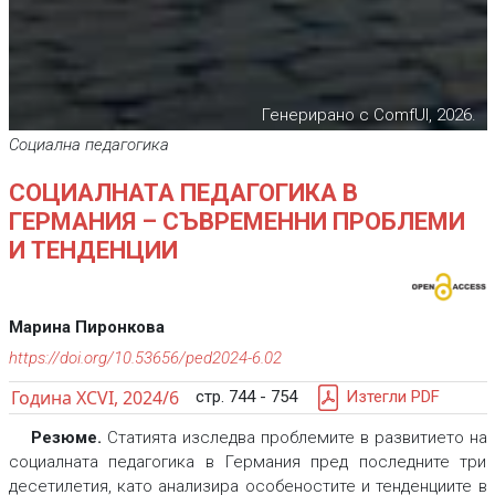
Генерирано с ComfUI, 2026.
Социална педагогика
СОЦИАЛНАТА ПЕДАГОГИКА В
ГЕРМАНИЯ – СЪВРЕМЕННИ ПРОБЛЕМИ
И ТЕНДЕНЦИИ
Марина Пиронкова
https://doi.org/10.53656/ped2024-6.02
Година XCVI, 2024/6
стр. 744 - 754
Изтегли PDF
Резюме.
Статията изследва проблемите в развитието на
социалната педагогика в Германия пред последните три
десетилетия, като анализира особеностите и тенденциите в