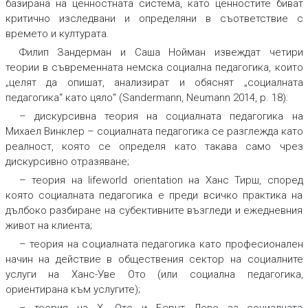
базирана на ценностната система, като ценностите биват
критично изследвани и определяни в съответствие с
времето и културата.
Филип Зандерман и Саша Нойман извеждат четири
теории в съвременната немска социална педагогика, които
„целят да опишат, анализират и обяснят „социалната
педагогика“ като цяло“ (Sandermann, Neumann 2014, p. 18):
– дискурсивна теория на социалната педагогика на
Михаел Винклер – социалната педагогика се разглежда като
реалност, която се определя като такава само чрез
дискурсивно отразяване;
– теория на lifeworld orientation на Ханс Тирш, според
която социалната педагогика е преди всичко практика на
дълбоко разбиране на субективните възгледи и ежедневния
живот на клиента;
– теория на социалната педагогика като професионален
начин на действие в обществения сектор на социалните
услуги на Ханс-Уве Ото (или социална педагогика,
ориентирана към услугите);
– теория на Х. Ото и Бернт Деве за социалната