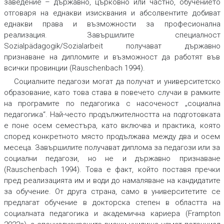
заведение – държавно, църковно или частно, обучението
отговаря на еднакви изисквания и абсолвентите добиват
еднакви права и възможности за професионална
реализация. Завършилите специалност
Sozialpädagogik/Sozialarbeit получават държавно
признаване на дипломите и възможност да работят във
всички провинции (Rauschenbach 1994).
Социалните педагози могат да получат и университетско
образование, като това става в повечето случаи в рамките
на програмите по педагогика с насоченост „социална
педагогика“. Най-често продължителността на подготовката
е поне осем семестъра, като включва и практика, която
според конкретното място продължава между два и осем
месеца. Завършилите получават диплома за педагози или за
социални педагози, но не и държавно признаване
(Rauschenbach 1994). Това е факт, който поставя пречки
пред реализацията им и води до намаляване на кандидатите
за обучение. От друга страна, само в университетите се
предлагат обучение в докторска степен в областта на
социалната педагогика и академична кариера (Frampton