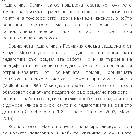
педагогика. Самият автор поддържа тезата, че понятието
трябва да бъде възприемано не толкова като фактическо
понятие, а по-скоро като насока към един дискурс, в който
различни текстове могат да се опишат като
социалнопедагогически или отнасящи се към
социалнопедагогическото.
Социалната педагогика в Германия следва зададената от
Клаус Моленхауер теза за единство на социалната
педагогика със социалната работа, но и на търсене на
спецификата на социалнопедагогическото отношение и
отграничаването от социалната помощ, социалната
политика и психологическата помощ при възпитанието
(Mollenhauer 1959). Може да се обобщи, че повечето автори
обвързват социалната педагогика със социална подкрепа и
социална работа с деца и младежи, особено с тези, които са
в домове или са в риск, както и с педагогиката на ранното
детство (Rauschenbach 1994; Thole, Galuske 2003; Meyer
2019).
Вернер Толе и Михаел Галуске анализират дискусията за
социалната педагогика в нейните крайните оценки като