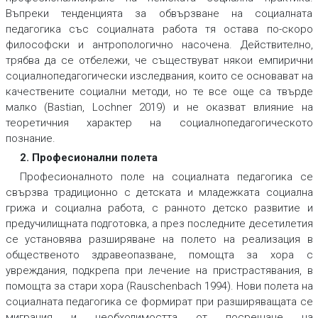
Въпреки тенденцията за обвързване на социалната
педагогика със социалната работа тя остава по-скоро
философски и антропологично насочена. Действително,
трябва да се отбележи, че съществуват някои емпирични
социалнопедагогически изследвания, които се основават на
качествените социални методи, но те все още са твърде
малко (Bastian, Lochner 2019) и не оказват влияние на
теоретичния характер на социалнопедагогическото
познание.
2. Професионални полета
Професионалното поле на социалната педагогика се
свързва традиционно с детската и младежката социална
грижа и социална работа, с ранното детско развитие и
предучилищната подготовка, а през последните десетилетия
се установява разширяване на полето на реализация в
общественото здравеопазване, помощта за хора с
увреждания, подкрепа при лечение на пристрастявания, в
помощта за стари хора (Rauschenbach 1994). Нови полета на
социалната педагогика се формират при разширяващата се
миграция и необходимостта от посрещане на