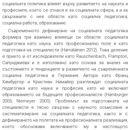
социалната политика влияят върху развитието на науката и
професиите, което се отнася и за социалната сфера, а и за
свързаните с нея области като социална педагогика,
социална работа, образование.
Съвременното дефиниране на социалната педагогика
формира три взаимно влияещи си области: социалната
педагогика като наука, като професионално поле и като
подготовка на специалисти (Hämäläinen 2012). Това деление
е прието и от изследователи като Rauschenbach, Frampton,
Сапунджиева и е използвано като основа за анализ на
състоянието и тенденциите в развитието на съвременната
социална педагогика в Германия. Автори като Франц
Хамбургер и Кристиан Нимайер разглеждат социалната
педагогика като наука и професия, като не включват
образованието на бъдещите професионалисти (Hamburger
2003; Niemeyer 2003). Проблемът за подготовката на
специалисти е тясно свързан с научното осмисляне и
систематизиране на социалната педагогика, както и с
дефинирането на полетата на професионалната реализация,
което обосновава включването му в настоящото