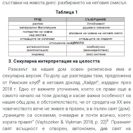
съставки на живота днес: разбирането на неговия смисъл.
Таблица 1
Т
Р
УД
СЪЗЕРЦАНИЕ
растеж
У
стойчивост
ма
териално б
лагопо
лучие
душевно спасение
госпо
дство на чов
ек
а
вписване на човека на негов
от
о място
над места
та
отпад
ъците се изпо
лзва
т
отпад
ъците се спо
де
лят
отношение към
ЦЯЛОТО
антаг
онистично
симбио
тично
(експлоатация)
(взаимо
действие)
индивид
(еко) система
3. Секуларна интерпретация на целостта
Разказът за нашия дом освен религиозна има и
секуларна версия. По-долу ще разгледам тази, предложена
8
от Римския клуб
в неговия доклад „Хайде!“, издаден през
2018 г. Едно от важните уточнения, което се прави още в
самото начало на този доклад и касае важна особеност на
нашия общ дом, е обстоятелството, че от средата на ХХ век
човечеството вече не живее в празен, а в пълен свят (дом):
„границите са осезаеми, очевидни в почти всичко, което
9
хората правят“ (Vaytszeker & Viykman 2018, p. 22)
. Празният
свят всъщност е отворен, автономен, див свят на