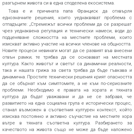
разгърнем живота си в една споделена екосистема.
Това е и причината папа Франциск да отхвърля
еднозначните решения, които уеднаквяват проблема с
отпадъците: „Стремежът всички проблеми да се разрешат
чрез уеднаквена регулация и технически намеси, води до
подценяване сложността на местните проблеми, които
изискват активно участие на всички членове на общността.
Новите процеси невинаги могат да се развият във внесени
отвън рамки; те трябва да се основават на местната
култура. Както животът и светът са динамични реалности,
така и нашата грижа за света трябва да бъде гъвкава и
динамична. Простите технически решения крият опасността
да се обърнат към симптомите, а не към по-сериозните
проблеми. Необходимо е правата на хората и тяхната
култура да бъдат уважавани и да не се забравя, че
развитието на една социална група е исторически процес,
станал възможен в съответния културен контекст, който
изисква постоянно и активно съучастие на местните хора
вътре в тяхната съответна култура. Разбирането за
качеството на живота също не може да бъде наложено