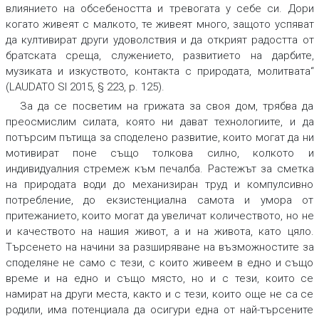
влиянието на обсебеността и тревогата у себе си. Дори
когато живеят с малкото, те живеят много, защото успяват
да култивират други удоволствия и да открият радостта от
братската среща, служението, развитието на дарбите,
музиката и изкуството, контакта с природата, молитвата“
(LAUDATO SI 2015, § 223, p. 125).
За да се посветим на грижата за своя дом, трябва да
преосмислим силата, която ни дават технологиите, и да
потърсим пътища за споделено развитие, които могат да ни
мотивират поне също толкова силно, колкото и
индивидуалния стремеж към печалба. Растежът за сметка
на природата води до механизиран труд и компулсивно
потребление, до екзистенциална самота и умора от
притежанието, които могат да увеличат количеството, но не
и качеството на нашия живот, а и на живота, като цяло.
Търсенето на начини за разширяване на възможностите за
споделяне не само с тези, с които живеем в едно и също
време и на едно и също място, но и с тези, които се
намират на други места, както и с тези, които още не са се
родили, има потенциала да осигури една от най-търсените