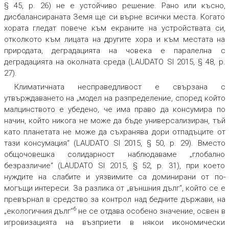
§ 45, p. 26) не е устойчиво решение. Рано или късно,
дисбалансираната Земя ще си върне всички места. Когато
хората гледат повече към екраните на устройствата си,
отколкото към лицата на другите хора и към местата на
природата, деградацията на човека е паралелна с
деградацията на околната среда (LAUDATO SI 2015, § 48, p.
27).
Климатичната несправедливост е свързана с
утвърждаването на „модел на разпределение, според който
малцинството е убедено, че има право да консумира по
начин, който никога не може да бъде универсализиран, тъй
като планетата не може да съхранява дори отпадъците от
тази консумация“ (LAUDATO SI 2015, § 50, p. 29). Вместо
общочовешка солидарност наблюдаваме „глобално
безразличие“ (LAUDATO SI 2015, § 52, p. 31), при което
нуждите на слабите и уязвимите са доминирани от по-
могъщи интереси. За разлика от „външния дълг“, който се е
превърнал в средство за контрол над бедните държави, на
6
„екологичния дълг“
не се отдава особено значение, освен в
игровизацията на възприети в някои икономически