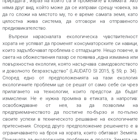
природата“, израз на който са и промените в климата. Ако
няма друг вид, който може да се изправи срещу човека, за
да го сложи на мястото му, то е време самата земя, като
цялостна жива система, да отговори на отправеното
предизвикателство.
Въпреки нарасналата екологическа чувствителност
хората не успяват да променят консуматорските си навици,
които задълбочават проблема с отпадъците. Нещо повече, в
света на обожествения пазар се появява „една измамна или
повърхностна екология, която насърчава самодоволството
и доволното безразсъдство“ (LAUDATO SI 2015, § 59, p. 34).
Според едно от предположенията на тази екология
екологичните проблеми ще се решат от само себе си чрез
прилагането на технологии, които предстои да бъдат
измислени. Не е нужна промяна в етиката, а напротив:
освобождаване от нея, за да позволим на
предприемачеството да постигне по-бързо и по-пълно
своите успехи в техническото решаване на екологичните
притеснения. Според друго предположение решението е в
ограничаването на броя на хората, които обитават Земята.
Причината за екологичните проблеми е проста: Земята не