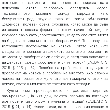
включително елементите на човешката природа, като
подрежда света съобразно определен модел.
Технологичното мислене „вижда природата като
безчувствен ред, студено тяло от факти, обикновена
„даденост“, полезен обект, суровина, която може да бъде
изкована в полезна форма; по същия начин той вижда и
космоса само като „пространство“, където обектите могат
2
да бъдат изхвърляни с пълно безразличие
. Това нарушава
вътрешното достойнство на човека. Когато човешките
същества не познават същинското си място в този свят, те
не могат да разберат сами себе си, а след това започват и
да действат срещу собствените си интереси“ (LAUDATO SI
2015, § 115, p. 67). Подобно на проблема с отпадъците и
проблемът на човека е проблем на мястото. Ако сложим
човека на правилното му място, ще намерим място и за
всичко, което в момента се третира като отпадък.
Култът към производството и растежа води до
замърсяване: „Нашият дом, земята, започва да изглежда
все повече като огромна купчина отпадъци“ (LAUDATO SI
2015, § 21, p. 14). Някои вреди, като например изчезването