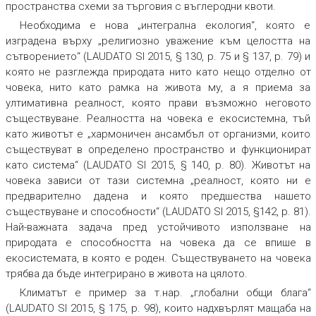
пространства схеми за търговия с въглеродни квоти.
Необходима е нова „интегрална екология“, която е
изградена върху „религиозно уважение към целостта на
сътворението“ (LAUDATO SI 2015, § 130, p. 75 и § 137, p. 79) и
която не разглежда природата нито като нещо отделно от
човека, нито като рамка на живота му, а я приема за
ултимативна реалност, която прави възможно неговото
съществуване. Реалността на човека е екосистемна, тъй
като животът е „хармоничен ансамбъл от организми, които
съществуват в определено пространство и функционират
като система“ (LAUDATO SI 2015, § 140, p. 80). Животът на
човека зависи от тази системна „реалност, която ни е
предварително дадена и която предшества нашето
съществуване и способности“ (LAUDATO SI 2015, §142, p. 81).
Най-важната задача пред устойчивото използване на
природата е способността на човека да се впише в
екосистемата, в която е роден. Съществуването на човека
трябва да бъде интегрирано в живота на цялото.
Климатът е пример за т.нар. „глобални общи блага“
(LAUDATO SI 2015, § 175, p. 98), които надхвърлят мащаба на