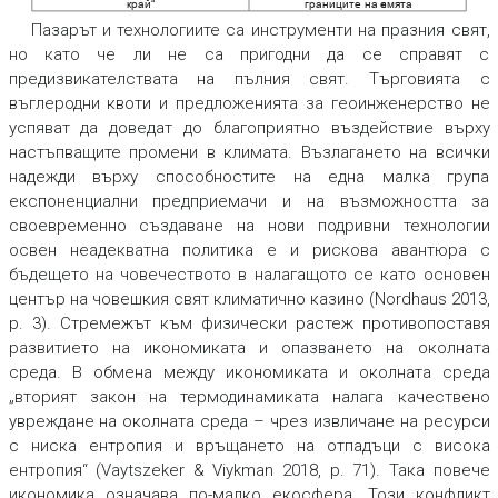
край“
границите на з
емята
Пазарът и технологиите са инструменти на празния свят,
но като че ли не са пригодни да се справят с
предизвикателствата на пълния свят. Търговията с
въглеродни квоти и предложенията за геоинженерство не
успяват да доведат до благоприятно въздействие върху
настъпващите промени в климата. Възлагането на всички
надежди върху способностите на една малка група
експоненциални предприемачи и на възможността за
своевременно създаване на нови подривни технологии
освен неадекватна политика е и рискова авантюра с
бъдещето на човечеството в налагащото се като основен
център на човешкия свят климатично казино (Nordhaus 2013,
р. 3). Стремежът към физически растеж противопоставя
развитието на икономиката и опазването на околната
среда. В обмена между икономиката и околната среда
„вторият закон на термодинамиката налага качествено
увреждане на околната среда – чрез извличане на ресурси
с ниска ентропия и връщането на отпадъци с висока
ентропия“ (Vaytszeker & Viykman 2018, p. 71). Така повече
икономика означава по-малко екосфера. Този конфликт