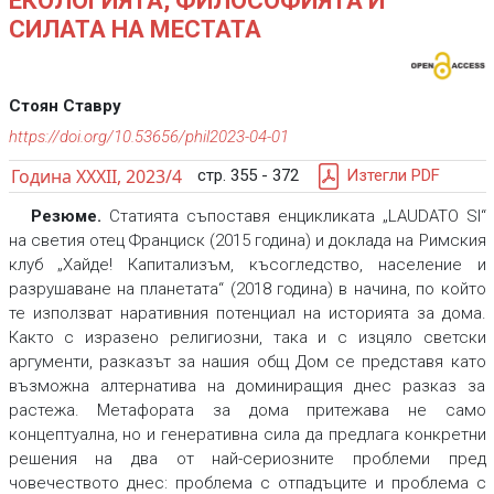
ЕКОЛОГИЯТА, ФИЛОСОФИЯТА И
СИЛАТА НА МЕСТАТА
Стоян Ставру
https://doi.org/10.53656/phil2023-04-01
Година XXXII, 2023/4
стр. 355 - 372
Изтегли PDF
Резюме.
Статията съпоставя енцикликата „LAUDATO SI“
на светия отец Франциск (2015 година) и доклада на Римския
клуб „Хайде! Капитализъм, късогледство, население и
разрушаване на планетата“ (2018 година) в начина, по който
те използват наративния потенциал на историята за дома.
Както с изразено религиозни, така и с изцяло светски
аргументи, разказът за нашия общ Дом се представя като
възможна алтернатива на доминиращия днес разказ за
растежа. Метафората за дома притежава не само
концептуална, но и генеративна сила да предлага конкретни
решения на два от най-сериозните проблеми пред
човечеството днес: проблема с отпадъците и проблема с