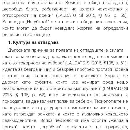
господства над останалите. Земята е общо наследство,
„всеобщо благо, собственост на цялото човечество и
отговорност на всеки“ (LAUDATO SI 2015, § 95, p. 55).
Заповедта „Не убивай“ се отнася и за бъдещите поколения,
които могат да бъдат невидима жертва на определени
решения в настоящето.
1. Култура на отпадъка
Дълбоката причина за появата на отпадъците е силата –
властта на човека над природата, която рядко е осмисляна
като „отговорност на избора“ (LAUDATO SI 2015, §105, p. 61).
Идеята за безграничния и безкраен прогрес поставя човека
в отношения на конфронтация с природата. Хората се
държат като субекти, които „се намират сред нещо
безформено и изцяло открито за манипулация“ (LAUDATO SI
2015, § 106, p. 62), като непрекъснато се намесват в
природата, за да извличат ползи за себе си. Технологиите не
са неутрални, а структурират възможните начини на живот,
като изграждат рамката, в която е възможнo човешкото
взаимодействие. Всяка технология има своята „желязна
логика“, която „сграбчва“ елементите на природата,