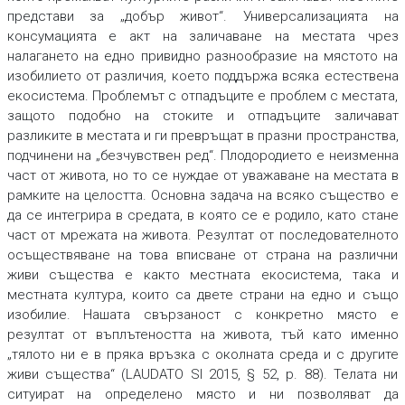
представи за „добър живот“. Универсализацията на
консумацията е акт на заличаване на местата чрез
налагането на едно привидно разнообразие на мястото на
изобилието от различия, което поддържа всяка естествена
екосистема. Проблемът с отпадъците е проблем с местата,
защото подобно на стоките и отпадъците заличават
разликите в местата и ги превръщат в празни пространства,
подчинени на „безчувствен ред“. Плодородието е неизменна
част от живота, но то се нуждае от уважаване на местата в
рамките на целостта. Основна задача на всяко същество е
да се интегрира в средата, в която се е родило, като стане
част от мрежата на живота. Резултат от последователното
осъществяване на това вписване от страна на различни
живи същества е както местната екосистема, така и
местната култура, които са двете страни на едно и също
изобилие. Нашата свързаност с конкретно място е
резултат от въплътеността на живота, тъй като именно
„тялото ни е в пряка връзка с околната среда и с другите
живи същества“ (LAUDATO SI 2015, § 52, p. 88). Телата ни
ситуират на определено място и ни позволяват да