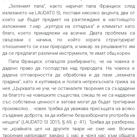
„Зеленият папа“, както наричат папа Франциск след
излизането на LAUDATO SI, поставя няколко акцента, два от
които ще бъдат предмет на разглеждане в настоящото
изложение: т.нар. „култура на отпадъка“ и климатът като
благо, което принадлежи на всички. Двата проблема са
свързани с начина, по който хората структурират
отношението си към природата, и макар за решаването им
да се предлагат различни инструменти, те имат общ корен.
Папа Франциск отхвърля разбирането, че на човека е
дадено право да господства над природата. На човека е
дадена отговорността да обработва и да пази „земната
градина“, като я култивира и полага непрекъсната грижа за
нея: „Църквата не учи, че останалите творения са създадени
за благото на човешките същества, сякаш те не са надарени
със собствена ценност и затова могат да бъдат третирани
произволно…. човек трябва да уважава присъщата на всяко
създание доброта, за да избегне безразборната употреба на
нещата“ (LAUDATO SI 2015, § 69, p. 41). Трябва да разберем,
че „крайната цел на другите твари не сме ние. Всички
творения напредват заедно с нас и чрез нас към общата