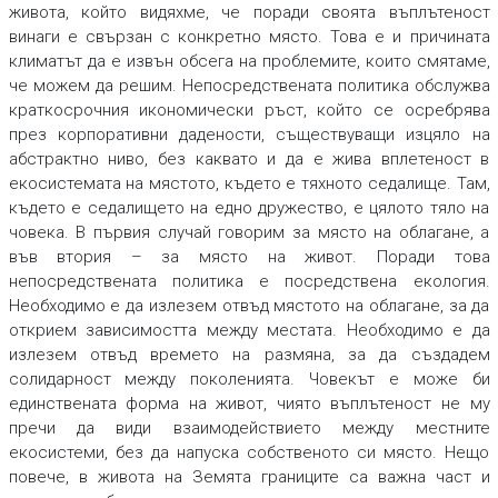
живота, който видяхме, че поради своята въплътеност
винаги е свързан с конкретно място. Това е и причината
климатът да е извън обсега на проблемите, които смятаме,
че можем да решим. Непосредствената политика обслужва
краткосрочния икономически ръст, който се осребрява
през корпоративни дадености, съществуващи изцяло на
абстрактно ниво, без каквато и да е жива вплетеност в
екосистемата на мястото, където е тяхното седалище. Там,
където е седалището на едно дружество, е цялото тяло на
човека. В първия случай говорим за място на облагане, а
във втория – за място на живот. Поради това
непосредствената политика е посредствена екология.
Необходимо е да излезем отвъд мястото на облагане, за да
открием зависимостта между местата. Необходимо е да
излезем отвъд времето на размяна, за да създадем
солидарност между поколенията. Човекът е може би
единствената форма на живот, чиято въплътеност не му
пречи да види взаимодействието между местните
екосистеми, без да напуска собственото си място. Нещо
повече, в живота на Земята границите са важна част и