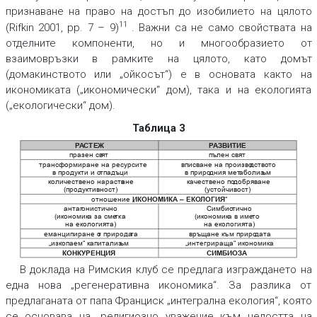
признаване на право на достъп до изобилието на цялото
11
(Rifkin 2001, pр. 7 – 9)
. Важни са не само свойствата на
отделните компоненти, но и многообразието от
взаимовръзки в рамките на цялото, като домът
(домакинството или „ойкосът“) е в основата както на
икономиката („икономически“ дом), така и на екологията
(„екологически“ дом).
Таблица 3
Р
АСТ
Е
Ж
Р
АЗВИТИЕ
празен св
ят
пълен свят
трансформиране на ресурсите
вписване на произво
дство
то
в продукти и о
тпадъци
в приро
дния мет
аболиз
ъм
количествено нараств
ане
качествено по
добряване
(продуктивност)
(уст
ойчивост)
отношение „
“
ИКОНОМИКА – ЕКО
ЛОГИЯ
антаг
онистично
Симбио
тично
(икономик
а за сме
тк
а
(икономик
а в име
то
на екологията)
на екологията)
еманципиране о
т природа
та
връщане към приро
дата
„изкопаем“ к
апитализ
ъм
„интегрираща“ икономика
КОНК
УРЕНЦИЯ
СИМБИОЗА
В доклада на Римския клуб се предлага изграждането на
една нова „регенеративна икономика“. За разлика от
предлаганата от папа Франциск „интегрална екология“, която
се основава на „религиозно уважение към целостта на