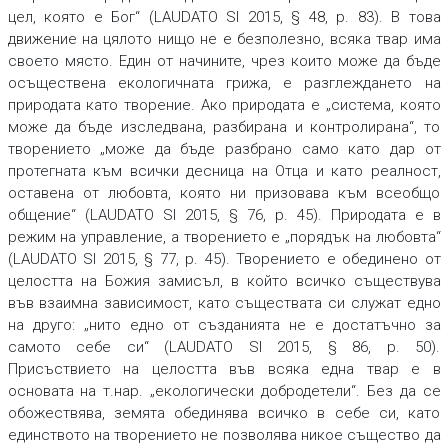
цел, която е Бог“ (LAUDATO SI 2015, § 48, p. 83). В това
движение на цялото нищо не е безполезно, всяка твар има
своето място. Един от начините, чрез които може да бъде
осъществена екологичната грижа, е разглеждането на
природата като творение. Ако природата е „система, която
може да бъде изследвана, разбирана и контролирана“, то
творението „може да бъде разбрано само като дар от
протегната към всички десница на Отца и като реалност,
оставена от любовта, която ни призовава към всеобщо
общение“ (LAUDATO SI 2015, § 76, p. 45). Природата е в
режим на управление, а творението е „порядък на любовта“
(LAUDATO SI 2015, § 77, p. 45). Творението е обединенo от
целостта на Божия замисъл, в който всичко съществува
във взаимна зависимост, като съществата си служат едно
на друго: „нито едно от създанията не е достатъчно за
самото себе си“ (LAUDATO SI 2015, § 86, p. 50).
Присъствието на целостта във всяка една твар е в
основата на т.нар. „екологически добродетели“. Без да се
обожествява, земята обединява всичко в себе си, като
единството на творението не позволява никое същество да