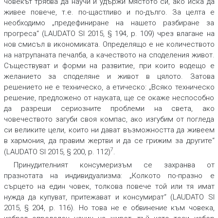
човекът трябва да научи и удържи мястото си, ако иска да
живее повече, т.е. по-щастливо и по-дълго. За целта е
необходимо „предефиниране на нашето разбиране за
прогреса“ (LAUDATO SI 2015, § 194, p. 109) чрез влагане на
нов смисъл в икономиката. Определящо е не количеството
на натрупаната печалба, а качеството на споделения живот.
Съществуват и форми на развитие, при които водещо е
желанието за споделяне и живот в цялото. Затова
решението не е техническо, а етическо: „Всяко техническо
решение, предложено от науката, ще се окаже неспособно
да разреши сериозните проблеми на света, ако
човечеството загуби своя компас, ако изгубим от погледа
си великите цели, които ни дават възможността да живеем
в хармония, да правим жертви и да се грижим за другите“
7
(LAUDATO SI 2015, § 200, p. 112)
.
Принудителният консумеризъм се захранва от
празнотата на индивидуализма: „Колкото по-празно е
сърцето на един човек, толкова повече той или тя имат
нужда да купуват, притежават и консумират“ (LAUDATO SI
2015, § 204, p. 116). Но това не е обвинение към човека,