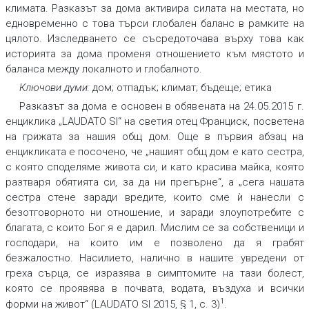
климата. Разказът за дома активира силата на местата, но
едновременно с това търси глобален баланс в рамките на
цялото. Изследването се съсредоточава върху това как
историята за дома променя отношението към мястото и
баланса между локалното и глобалното.
Ключови думи:
дом; отпадък; климат; бъдеще; етика
Разказът за дома е основен в обявената на 24.05.2015 г.
енциклика „LAUDATO SI“ на светия отец Франциск, посветена
на грижата за нашия общ дом. Още в първия абзац на
енцикликата е посочено, че „нашият общ дом е като сестра,
с която споделяме живота си, и като красива майка, която
разтваря обятията си, за да ни прегърне“, а „сега нашата
сестра стене заради вредите, които сме ѝ нанесли с
безотговорното ни отношение, и заради злоупотребите с
благата, с които Бог я е дарил. Мислим се за собственици и
господари, на които им е позволено да я грабят
безжалостно. Насилието, налично в нашите увредени от
греха сърца, се изразява в симптомите на тази болест,
която се проявява в почвата, водата, въздуха и всички
1
форми на живот“ (LAUDATO SI 2015, § 1, с. 3)
.