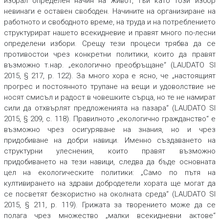
избрал определен начин на живот, тъй като този избор
невинаги е оставен свободен. Начините на организиране на
работното и свободното време, на труда и на потреблението
структурират нашето всекидневие и правят много по-лесни
определени избори. Срещу тези процеси трябва да се
противостои чрез конкретни политики, които да правят
възможно т.нар. „екологично преобръщане“ (LAUDATO SI
2015, § 217, p. 122). За много хора е ясно, че „настоящият
прогрес и постоянното трупане на вещи и удоволствие не
носят смисъл и радост в човешките сърца, но те не намират
сили да отхвърлят предложенията на пазара“ (LAUDATO SI
2015, § 209, с. 118). Правилното „екологично гражданство“ е
възможно чрез осигуряване на знания, но и чрез
придобиване на добри навици. Именно създаването на
структурни улеснения, които правят възможно
придобиването на тези навици, следва да бъде основната
цел на екологическите политики: „Само по пътя на
култивирането на здрави добродетели хората ще могат да
се посветят безкористно на околната среда“ (LAUDATO SI
2015, § 211, p. 119). Грижата за творението може да се
полага чрез множество „малки всекидневни актове“