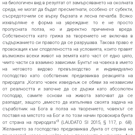
на биологичен вид в резултат от замърсяването на околната
среда, не могат да бъдат пресметнати, особено от субекти,
съсредоточили се върху бързата и лесна печалба. Всяко
изхвърляне е форма на увреждане: то е не просто
пропусната полза, но и директно причинена вреда.
Собствеността като грижа за творението не включва в
съдържанието си правото да се разрушава. Такова право е
провокация към споделеността на условията, които правят
възможен всеки живот на земята като част от едно цяло,
чиито части са взаимно зависими. Бунтът на човека в името
на неговото видово превъзходство и индивидуално
господство като собственик предизвиква реакцията на
природата: „Когато човек изведнъж се обяви за независим
от реалността и започне да се държи като абсолютен
господар, самите основи на живота започват да се
разпадат, защото „вместо да изпълнява своята задача на
съработник на Бога в полза на творението, човекът се
поставя на мястото на Бог и по този начин провокира бунта
3
от страна на природата“
(LAUDATO SI 2015, § 117, p. 68).
Желанието за господство предизвиква „бунта от страна на