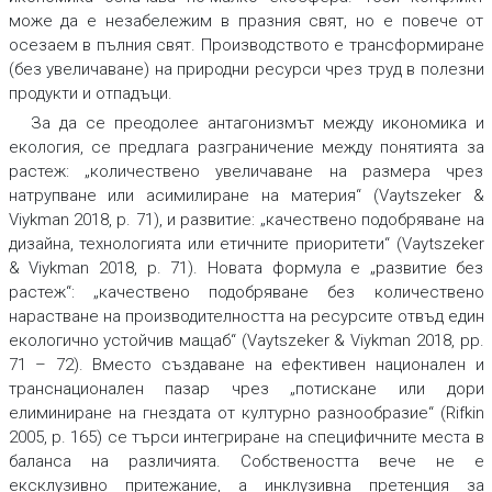
може да е незабележим в празния свят, но е повече от
осезаем в пълния свят. Производството е трансформиране
(без увеличаване) на природни ресурси чрез труд в полезни
продукти и отпадъци.
За да се преодолее антагонизмът между икономика и
екология, се предлага разграничение между понятията за
растеж: „количествено увеличаване на размера чрез
натрупване или асимилиране на материя“ (Vaytszeker &
Viykman 2018, p. 71), и развитие: „качествено подобряване на
дизайна, технологията или етичните приоритети“ (Vaytszeker
& Viykman 2018, p. 71). Новата формула е „развитие без
растеж“: „качествено подобряване без количествено
нарастване на производителността на ресурсите отвъд един
екологично устойчив мащаб“ (Vaytszeker & Viykman 2018, рp.
71 – 72). Вместо създаване на ефективен национален и
транснационален пазар чрез „потискане или дори
елиминиране на гнездата от културно разнообразие“ (Rifkin
2005, p. 165) се търси интегриране на специфичните места в
баланса на различията. Собствеността вече не е
ексклузивно притежание, а инклузивна претенция за