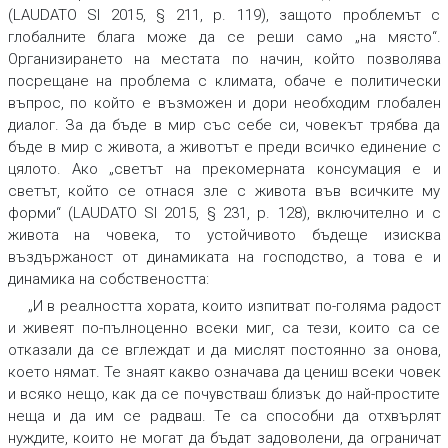
(LAUDATO SI 2015, § 211, p. 119), защото проблемът с
глобалните блага може да се реши само „на място“.
Организирането на местата по начин, който позволява
посрещане на проблема с климата, обаче е политически
въпрос, по който е възможен и дори необходим глобален
диалог. За да бъде в мир със себе си, човекът трябва да
бъде в мир с живота, а животът е преди всичко единение с
цялото. Ако „светът на прекомерната консумация е и
светът, който се отнася зле с живота във всичките му
форми“ (LAUDATO SI 2015, § 231, p. 128), включително и с
живота на човека, то устойчивото бъдеще изисква
въздържаност от динамиката на господство, а това е и
динамика на собствеността:
„И в реалността хората, които изпитват по-голяма радост
и живеят по-пълноценно всеки миг, са тези, които са се
отказали да се вглеждат и да мислят постоянно за онова,
което нямат. Те знаят какво означава да цениш всеки човек
и всяко нещо, как да се почувстваш близък до най-простите
неща и да им се радваш. Те са способни да отхвърлят
нуждите, които не могат да бъдат задоволени, да ограничат