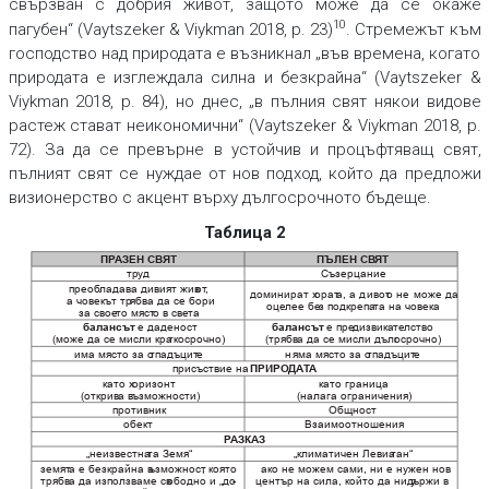
свързван с добрия живот, защото може да се окаже
10
пагубен“ (Vaytszeker & Viykman 2018, p. 23)
. Стремежът към
господство над природата е възникнал „във времена, когато
природата е изглеждала силна и безкрайна“ (Vaytszeker &
Viykman 2018, p. 84), но днес, „в пълния свят някои видове
растеж стават неикономични“ (Vaytszeker & Viykman 2018, p.
72). За да се превърне в устойчив и процъфтяващ свят,
пълният свят се нуждае от нов подход, който да предложи
визионерство с акцент върху дългосрочното бъдеще.
Таблица 2
ПР
АЗЕН СВЯТ
ПЪЛЕН СВ
ЯТ
т
р
уд
Съзерцание
преоб
ладава дивият жив
от
,
доминират х
орат
а, а дивот
о не може да
а човекът тр
ябва да се бори
оце
лее бе
з подкрепа
та на човека
за свое
то мяст
о в све
та
е даденост
е пре
дизвик
а
те
лство
балансът
балансът
(може да се мисли кра
ткосрочно)
(трябв
а да се мисли дълг
осрочно)
има място за о
тпадъцит
е
няма място за о
тпадъцит
е
присъствие на
ПРИРО
ДА
Т
А
като х
оризонт
като граница
(открив
а в
ъзможности)
(налага ограничения)
противник
Общност
обект
Взаимоотношения
Р
АЗКАЗ
„неизвестна
та Земя“
„климатичен Левиа
тан“
земят
а е безкрайна в
ъзможност
, която
ако не можем сами, ни е нужен нов
трябв
а да използваме св
ободно и „до
център на сила, който да ни у
д
ържи в
-