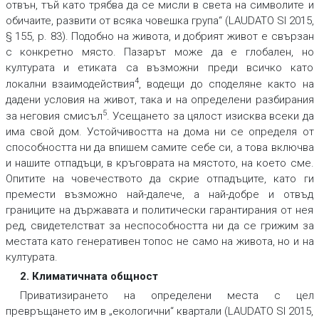
отвън, тъй като трябва да се мисли в света на символите и
обичаите, развити от всяка човешка група“ (LAUDATO SI 2015,
§ 155, p. 83). Подобно на живота, и добрият живот е свързан
с конкретно място. Пазарът може да е глобален, но
културата и етиката са възможни преди всичко като
4
локални взаимодействия
, водещи до споделяне както на
дадени условия на живот, така и на определени разбирания
5
за неговия смисъл
. Усещането за цялост изисква всеки да
има свой дом. Устойчивостта на дома ни се определя от
способността ни да впишем самите себе си, а това включва
и нашите отпадъци, в кръговрата на мястото, на което сме.
Опитите на човечеството да скрие отпадъците, като ги
премести възможно най-далече, а най-добре и отвъд
границите на държавата и политически гарантирания от нея
ред, свидетелстват за неспособността ни да се грижим за
местата като генеративен топос не само на живота, но и на
културата.
2. Климатичната общност
Приватизирането на определени места с цел
превръщането им в „екологични“ квартали (LAUDATO SI 2015,