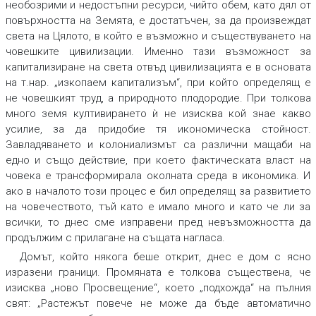
необозрими и недостъпни ресурси, чийто обем, като дял от
повърхността на Земята, е достатъчен, за да произвеждат
света на Цялото, в който е възможно и съществуването на
човешките цивилизации. Именно тази възможност за
капитализиране на света отвъд цивилизацията е в основата
на т.нар. „изкопаем капитализъм“, при който определящ е
не човешкият труд, а природното плодородие. При толкова
много земя култивирането ѝ не изисква кой знае какво
усилие, за да придобие тя икономическа стойност.
Завладяването и колониализмът са различни мащаби на
едно и също действие, при което фактическата власт на
човека е трансформирала околната среда в икономика. И
ако в началото този процес е бил определящ за развитието
на човечеството, тъй като е имало много и като че ли за
всички, то днес сме изправени пред невъзможността да
продължим с прилагане на същата нагласа.
Домът, който някога беше открит, днес е дом с ясно
изразени граници. Промяната е толкова съществена, че
изисква „ново Просвещение“, което „подхожда“ на пълния
свят: „Растежът повече не може да бъде автоматично