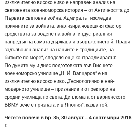
изключително високо ниво е направен анализ на
световната военноморска история – от Античността до
Първата световна война. Адмиралът изследва
причините за войната, анализира човешкия фактор,
средствата за водене на война, индустриалния
напредък на самата държава и въоръжението й. Прави
задълбочен анализ на нациите и традициите, на
битките по море“, споделя още контраадмиралът.
По думите му и днес подготовката във Висшето
военноморско училище „Н. Й. Вапцаров“ е на
изключително високо ниво. „Технологично е най-
модерното училище – признание и от ректори на
сродни училища по света. Дипломата от варненското
ВВМУ вече е призната и в Япония“, казва той..
Четете повече в бр. 35, 30 август – 4 септември 2018
г.