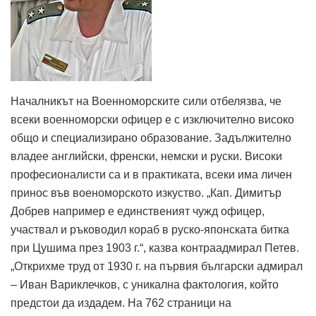
Началникът на Военноморските сили отбелязва, че
всеки военноморски офицер е с изключително високо
общо и специализирано образование. Задължително
владее английски, френски, немски и руски. Високи
професионалисти са и в практиката, всеки има личен
принос във военоморското изкуство. „Кап. Димитър
Добрев например е единственият чужд офицер,
участвал и ръководил кораб в руско-японската битка
при Цушима през 1903 г.“, казва контраадмирал Петев.
„Открихме труд от 1930 г. на първия български адмирал
– Иван Вариклечков, с уникална фактология, който
предстои да издадем. На 762 страници на