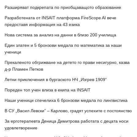
Разширяват подкрепата по приобщаващото образование
Разработената от INSAIT платформа FireScope AI вече
предоставя информация на 43 езика
Нова система за анализ на данни в близо 200 училища
Един златен и 5 бронзови медала по математика за наши
ученици
Прекаленото обгрижване на детето го прави несигурно, казва
д-р Пламен Петков
Летни приключения в бургаското НЧ „Изгрев 1909“
Пореден топ учен влиза в екипа на INSAIT
Наши ученици спечелиха 6 бронзови медала по лингвистика
В СУ „Васил Левски“ – Карлово, градят успехите с постоянство
За ерготерапевта Деница Димитрова работата с децата носи
удовлетворение