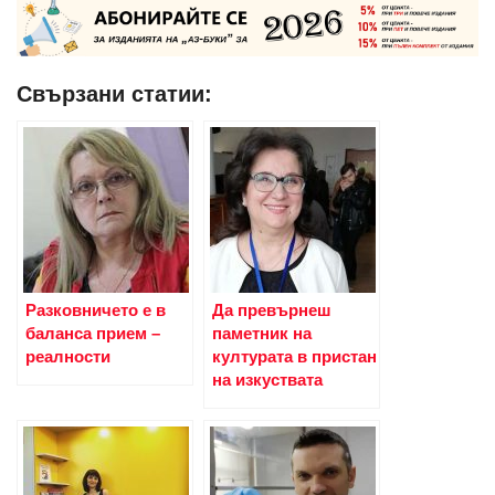
Свързани статии:
Разковничето е в
Да превърнеш
баланса прием –
паметник на
реалности
културата в пристан
на изкуствата