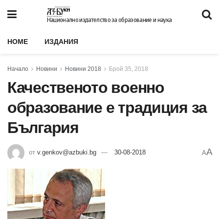
Национално издателство за образование и наука
HOME
ИЗДАНИЯ
Начало
Новини
Новини 2018
Брой 35, 2018
Качественото военно
образование е традиция за
България
A
от
v.genkov@azbuki.bg
30-08-2018
A