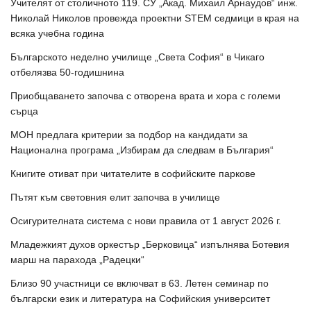
Учителят от столичното 119. СУ „Акад. Михаил Арнаудов“ инж.
Николай Николов провежда проектни STEM седмици в края на
всяка учебна година
Българското неделно училище „Света София“ в Чикаго
отбелязва 50-годишнина
Приобщаването започва с отворена врата и хора с големи
сърца
МОН предлага критерии за подбор на кандидати за
Национална програма „Избирам да следвам в България“
Книгите отиват при читателите в софийските паркове
Пътят към световния елит започва в училище
Осигурителната система с нови правила от 1 август 2026 г.
Младежкият духов оркестър „Берковица“ изпълнява Ботевия
марш на парахода „Радецки“
Близо 90 участници се включват в 63. Летен семинар по
български език и литература на Софийския университет