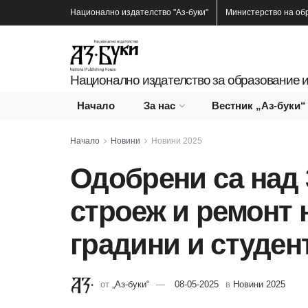
Национално издателство
"Аз-буки"
Министерство на об
Национално издателство за образование и
Начало
За нас
Вестник „Аз-буки“
Начало
Новини
Новини 2025
Одобрени са над 
строеж и ремонт 
градини и студе
от
„Аз-буки“
08-05-2025
в
Новини 2025