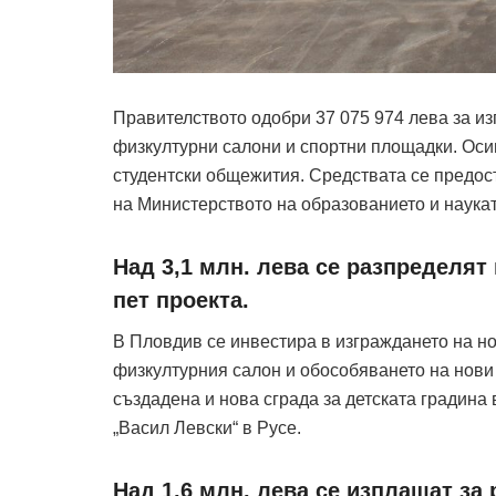
Правителството одобри 37 075 974 лева за из
физкултурни салони и спортни площадки. Оси
студентски общежития. Средствата се предос
на Министерството на образованието и наукат
Над 3,1 млн. лева се разпределят
пет проекта.
В Пловдив се инвестира в изграждането на но
физкултурния салон и обособяването на нови 
създадена и нова сграда за детската градина 
„Васил Левски“ в Русе.
Над 1,6 млн. лева се изплащат за