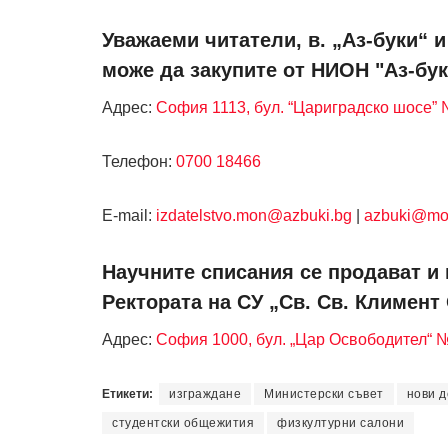
Уважаеми читатели, в. „Аз-буки“ 
може да закупите от НИОН "Аз-бук
Адрес:
София 1113, бул. “Цариградско шосе” №
Телефон:
0700 18466
Е-mail:
izdatelstvo.mon@azbuki.bg
|
azbuki@mo
Научните списания се продават и 
Ректората на СУ „Св. Св. Климент
Адрес:
София 1000, бул. „Цар Освободител“ 
Етикети:
изграждане
Министерски съвет
нови д
студентски общежития
физкултурни салони