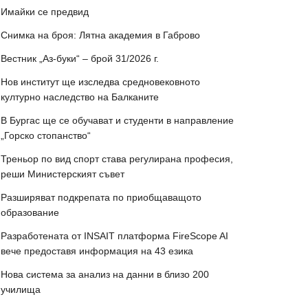
Имайки се предвид
Снимка на броя: Лятна академия в Габрово
Вестник „Аз-буки“ – брой 31/2026 г.
Нов институт ще изследва средновековното
културно наследство на Балканите
В Бургас ще се обучават и студенти в направление
„Горско стопанство“
Треньор по вид спорт става регулирана професия,
реши Министерският съвет
Разширяват подкрепата по приобщаващото
образование
Разработената от INSAIT платформа FireScope AI
вече предоставя информация на 43 езика
Нова система за анализ на данни в близо 200
училища