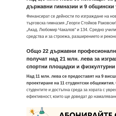
държавни гимназии и 9 общински 
Финансират се дейности по изграждане на но
търговска гимназия „Георги Стойков Раковск
„Акад. Любомир Чакалов“ и 134. Средно учил
средства и за строежа, разширението и рекон
Общо 22 държавни професионални
получат над 21 млн. лева за изгр
спортни площадки и физкултурни
Над 11 млн. лева се предоставят на 9 вис
проектиране на 11 студентски общежития.
студентите и достъпна среда за хората с увр
ефективност, които ще доведат до намаляван