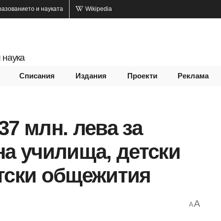
разованието и науката
Wikipedia
 наука
Списания
Издания
Проекти
Реклама
37 млн. лева за
на училища, детски
нтски общежития
A
A