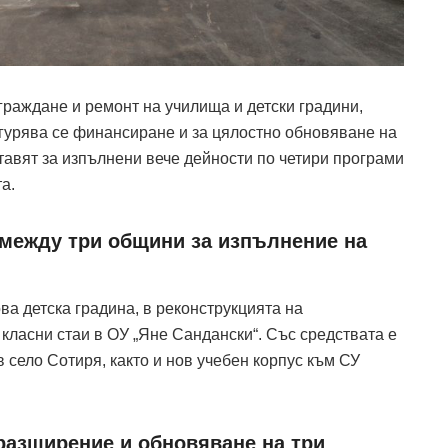
граждане и ремонт на училища и детски градини,
гурява се финансиране и за цялостно обновяване на
тавят за изпълнени вече дейности по четири програми
а.
 между три общини за изпълнение на
ва детска градина, в реконструкцията на
класни стаи в ОУ „Яне Сандански“. Със средствата е
в село Сотиря, както и нов учебен корпус към СУ
 разширение и обновяване на три