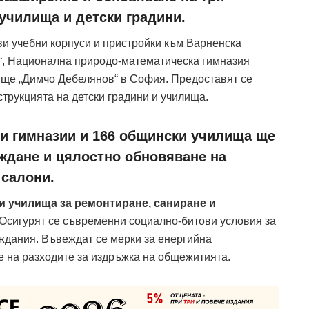
училища и детски градини.
ви учебни корпуси и пристройки към Варненска
и“, Национална природо-математическа гимназия
ище „Димчо Дебелянов“ в София. Предоставят се
струкцията на детски градини и училища.
 гимназии и 166 общински училища ще
аждане и цялостно обновяване на
 салони.
ши училища за ремонтиране, саниране и
Осигурят се съвременни социално-битови условия за
еждания. Въвеждат се мерки за енергийна
е на разходите за издръжка на общежитията.