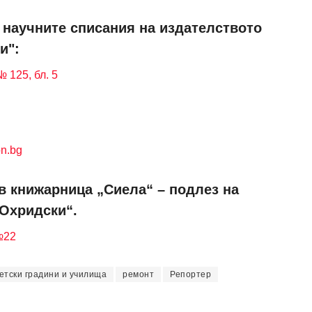
и научните списания на издателството
и":
 125, бл. 5
n.bg
в книжарница „Сиела“ – подлез на
 Охридски“.
№22
етски градини и училища
ремонт
Репортер