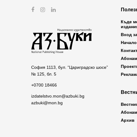
Полез
Къде м
издани
Вход з
Начало
Контак
Абонам
Проект
София 1113, бул. “Цариградско шосе”
№ 125, бл. 5
Реклам
+0700 18466
Вестни
izdatelstvo.mon@azbuki.bg
azbuki@mon.bg
Вестни
Абонам
Архив