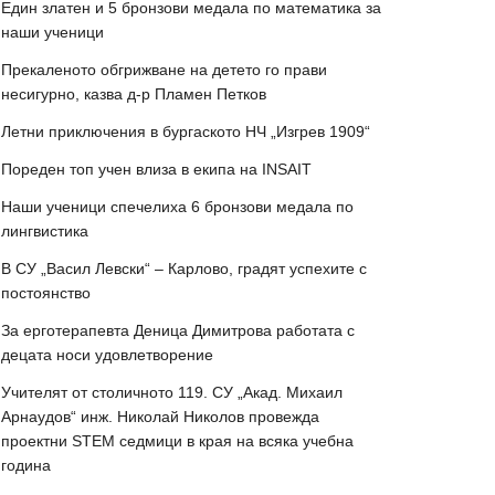
Един златен и 5 бронзови медала по математика за
наши ученици
Прекаленото обгрижване на детето го прави
несигурно, казва д-р Пламен Петков
Летни приключения в бургаското НЧ „Изгрев 1909“
Пореден топ учен влиза в екипа на INSAIT
Наши ученици спечелиха 6 бронзови медала по
лингвистика
В СУ „Васил Левски“ – Карлово, градят успехите с
постоянство
За ерготерапевта Деница Димитрова работата с
децата носи удовлетворение
Учителят от столичното 119. СУ „Акад. Михаил
Арнаудов“ инж. Николай Николов провежда
проектни STEM седмици в края на всяка учебна
година