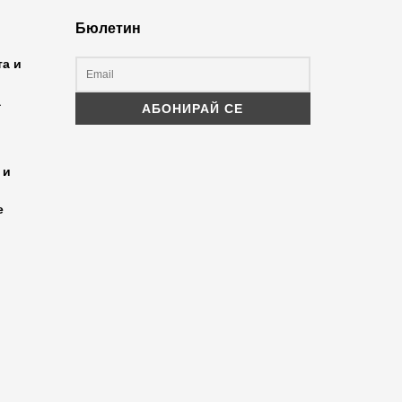
Бюлетин
та и
а
 и
е