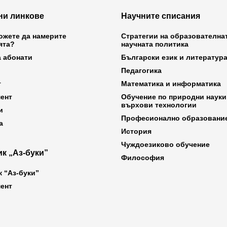
ни линкове
Научните списания
ожете да намерите
Стратегии на образователна
ята?
научната политика
а абонати
Български език и литератур
Педагогика
т
Математика и информатика
ент
Обучение по природни науки
върхови технологии
и
Професионално образовани
а
История
Чуждоезиково обучение
к „Аз-буки”
Философия
к “Аз-буки”
ент