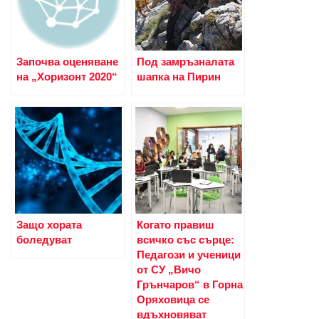
Започва оценяване
Под замръзналата
на „Хоризонт 2020“
шапка на Пирин
Защо хората
Когато правиш
боледуват
всичко със сърце:
Педагози и ученици
от СУ „Вичо
Грънчаров“ в Горна
Оряховица се
вдъхновяват