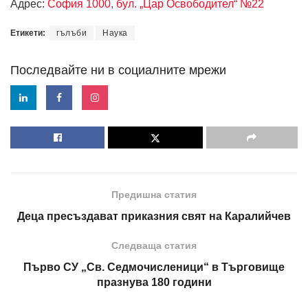
Адрес:
София 1000, бул. „Цар Освободител“ №22
Етикети:
гълъби
Наука
Последвайте ни в социалните мрежи
Предишна статия
Деца пресъздават приказния свят на Каралийчев
Следваща статия
Първо СУ „Св. Седмочисленици“ в Търговище
празнува 180 години