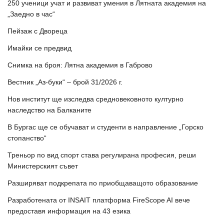
250 ученици учат и развиват умения в Лятната академия на
„Заедно в час“
Пейзаж с Двореца
Имайки се предвид
Снимка на броя: Лятна академия в Габрово
Вестник „Аз-буки“ – брой 31/2026 г.
Нов институт ще изследва средновековното културно
наследство на Балканите
В Бургас ще се обучават и студенти в направление „Горско
стопанство“
Треньор по вид спорт става регулирана професия, реши
Министерският съвет
Разширяват подкрепата по приобщаващото образование
Разработената от INSAIT платформа FireScope AI вече
предоставя информация на 43 езика