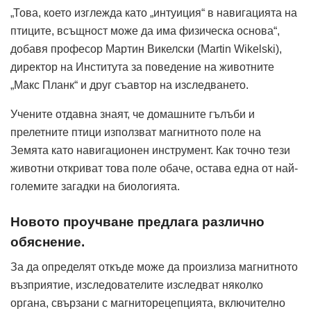
„Това, което изглежда като „интуиция“ в навигацията на
птиците, всъщност може да има физическа основа“,
добавя професор Мартин Викелски (Martin Wikelski),
директор на Института за поведение на животните
„Макс Планк“ и друг съавтор на изследването.
Учените отдавна знаят, че домашните гълъби и
прелетните птици използват магнитното поле на
Земята като навигационен инструмент. Как точно тези
животни откриват това поле обаче, остава една от най-
големите загадки на биологията.
Новото проучване предлага различно
обяснение.
За да определят откъде може да произлиза магнитното
възприятие, изследователите изследват няколко
органа, свързани с магниторецепцията, включително