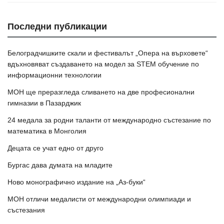
Последни публикации
Белоградчишките скали и фестивалът „Опера на върховете“
вдъхновяват създаването на модел за STEM обучение по
информационни технологии
МОН ще преразгледа сливането на две професионални
гимназии в Пазарджик
24 медала за родни таланти от международно състезание по
математика в Монголия
Децата се учат едно от друго
Бургас дава думата на младите
Ново монографично издание на „Аз-буки“
МОН отличи медалисти от международни олимпиади и
състезания