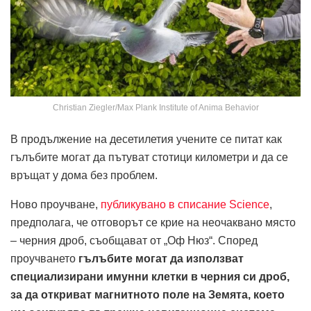
Christian Ziegler/Max Plank Institute of Anima Behavior
В продължение на десетилетия учените се питат как
гълъбите могат да пътуват стотици километри и да се
връщат у дома без проблем.
Ново проучване,
публикувано в списание Science
,
предполага, че отговорът се крие на неочаквано място
– черния дроб, съобщават от „Оф Нюз“. Според
проучването
гълъбите могат да използват
специализирани имунни клетки в черния си дроб,
за да откриват магнитното поле на Земята, което