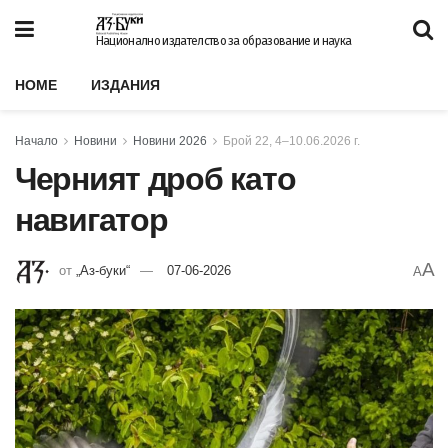
Национално издателство за образование и наука
HOME
ИЗДАНИЯ
Начало
Новини
Новини 2026
Брой 22, 4–10.06.2026 г.
Черният дроб като
навигатор
A
от
„Аз-буки“
07-06-2026
A