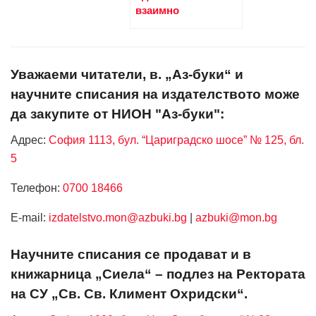
взаимно
Уважаеми читатели, в. „Аз-буки“ и
научните списания на издателството може
да закупите от НИОН "Аз-буки":
Адрес:
София 1113, бул. “Цариградско шосе” № 125, бл.
5
Телефон:
0700 18466
Е-mail:
izdatelstvo.mon@azbuki.bg
|
azbuki@mon.bg
Научните списания се продават и в
книжарница „Сиела“ – подлез на Ректората
на СУ „Св. Св. Климент Охридски“.