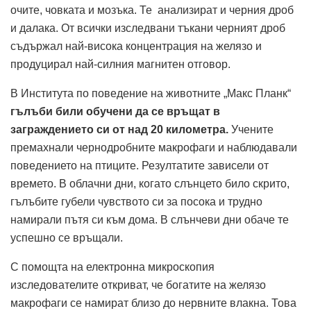
очите, човката и мозъка. Те анализират и черния дроб
и далака. От всички изследвани тъкани черният дроб
съдържал най-висока концентрация на желязо и
продуцирал най-силния магнитен отговор.
В Института по поведение на животните „Макс Планк“
гълъби били обучени да се връщат в
заграждението си от над 20 километра.
Учените
премахнали чернодробните макрофаги и наблюдавали
поведението на птиците. Резултатите зависели от
времето. В облачни дни, когато слънцето било скрито,
гълъбите губели чувството си за посока и трудно
намирали пътя си към дома. В слънчеви дни обаче те
успешно се връщали.
С помощта на електронна микроскопия
изследователите откриват, че богатите на желязо
макрофаги се намират близо до нервните влакна. Това