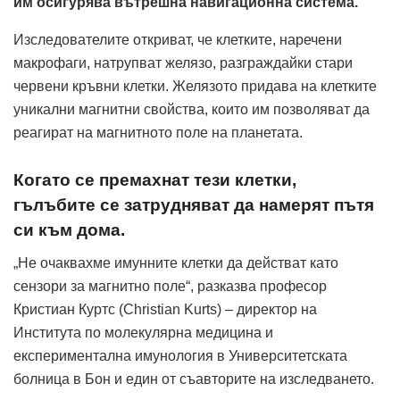
им осигурява вътрешна навигационна система.
Изследователите откриват, че клетките, наречени
макрофаги, натрупват желязо, разграждайки стари
червени кръвни клетки. Желязото придава на клетките
уникални магнитни свойства, които им позволяват да
реагират на магнитното поле на планетата.
Когато се премахнат тези клетки,
гълъбите се затрудняват да намерят пътя
си към дома.
„Не очаквахме имунните клетки да действат като
сензори за магнитно поле“, разказва професор
Кристиан Куртс (Christian Kurts) – директор на
Института по молекулярна медицина и
експериментална имунология в Университетската
болница в Бон и един от съавторите на изследването.